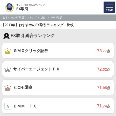
オリコン顧客満足度ランキング
FX取引
おすすめのFX取引ランキング・比較
2013年版
【2013年】おすすめのFX取引ランキング・比較
FX取引 総合ランキング
ＧＭＯクリック証券
73
.77
点
サイバーエージェントＦＸ
72
.32
点
ヒロセ通商
71
.95
点
ＤＭＭ ＦＸ
71
.74
点