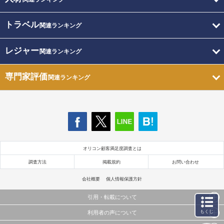
トラベル
関連ランキング
レジャー
関連ランキング
専門家評価
関連ランキング
オリコン顧客満足度調査とは
調査方法
掲載規約
お問い合わせ
会社概要
個人情報保護方針
引用・転載について
もくじ
利用者の声について
当サイトで公開されている情報（文字、写真、イラスト、画像データ等）及びこれらの配置・
編集および構造などについての著作権は株式会社oricon MEに帰属しております。