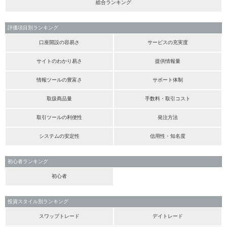
総合ランキング
評価項目別ランキング
口座開設の容易さ
サービスの充実度
サイトのわかり易さ
提供情報量
情報ツールの豊富さ
サポート体制
取扱商品量
手数料・取引コスト
取引ツールの利便性
発注方法
システムの安定性
信用性・知名度
初心者ランキング
初心者
投資スタイル別ランキング
スワップトレード
デイトレード