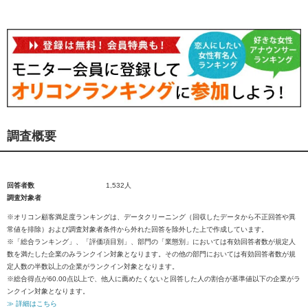
調査概要
回答者数
1,532人
調査対象者
※オリコン顧客満足度ランキングは、データクリーニング（回収したデータから不正回答や異
常値を排除）および調査対象者条件から外れた回答を除外した上で作成しています。
※「総合ランキング」、「評価項目別」、部門の「業態別」においては有効回答者数が規定人
数を満たした企業のみランクイン対象となります。その他の部門においては有効回答者数が規
定人数の半数以上の企業がランクイン対象となります。
※総合得点が60.00点以上で、他人に薦めたくないと回答した人の割合が基準値以下の企業がラ
ンクイン対象となります。
≫ 詳細はこちら