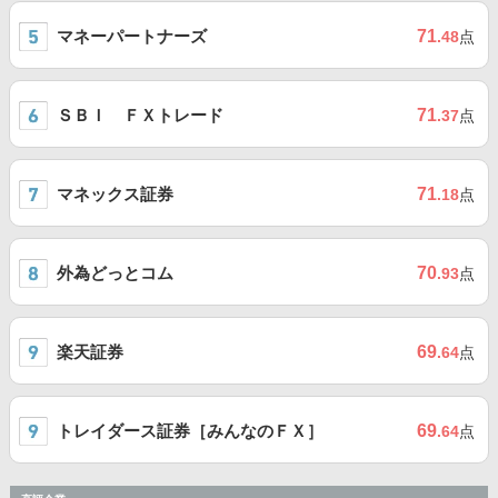
マネーパートナーズ
71
.48
点
ＳＢＩ ＦＸトレード
71
.37
点
マネックス証券
71
.18
点
外為どっとコム
70
.93
点
楽天証券
69
.64
点
トレイダース証券［みんなのＦＸ］
69
.64
点