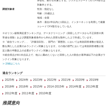
券会社、銀行を対象とする。システムトレードで行うFX取引は
対象外とする。
調査対象者
性別：指定なし
年齢：20歳以上
地域：全国
条件：過去2年以内に1回以上、インターネットを利用して裁量
トレードでFX取引をしている人
※オリコン顧客満足度ランキングは、データクリーニング（回収したデータから不正回答や異
常値を排除）および調査対象者条件から外れた回答を除外した上で作成しています。
※「総合ランキング」、「評価項目別」、部門の「業態別」においては有効回答者数が規定人
数を満たした企業のみランクイン対象となります。その他の部門においては有効回答者数が規
定人数の半数以上の企業がランクイン対象となります。
※総合得点が60.00点以上で、他人に薦めたくないと回答した人の割合が基準値以下の企業がラ
ンクイン対象となります。
≫ 詳細はこちら
過去ランキング
2025年
2024年
2023年
2022年
2021年
2020年
2019年
2018年
2016年
2015年
2014-2015年
2014年度
2013年度
2012年度
2011年度
2010年度
推奨意向