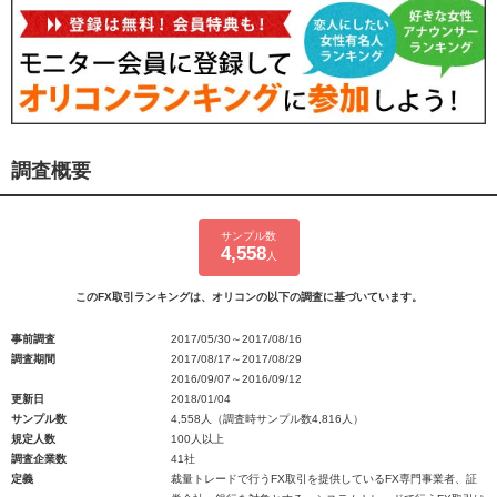
調査概要
サンプル数
4,558
人
このFX取引ランキングは、オリコンの以下の調査に基づいています。
事前調査
2017/05/30～2017/08/16
調査期間
2017/08/17～2017/08/29
2016/09/07～2016/09/12
更新日
2018/01/04
サンプル数
4,558人（調査時サンプル数4,816人）
規定人数
100人以上
調査企業数
41社
定義
裁量トレードで行うFX取引を提供しているFX専門事業者、証