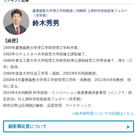
ランキング監修
慶應義塾大学理工学部教授／内閣府 上席科学技術政策フェロー
（非常勤）
鈴木秀男
【経歴】
1989年慶應義塾大学理工学部管理工学科卒業。
1992年ロチェスター大学経営大学院修士課程修了。
1996年東京工業大学大学院理工学研究科博士課程経営工学専攻修了。博士（工
学）取得。
1996年筑波大学社会工学系・講師。2002年6月同助教授。
2008年4月慶應義塾大学理工学部管理工学科・准教授。2011年4月同教授、現
在に至る。
2023年4月内閣府 科学技術・イノベーション推進事務局参事官（インフラ・防
災担当）付上席科学技術政策フェロー（非常勤）
研究分野は応用統計解析、品質管理、マーケティング。
≫鈴木研究室についての詳細はこちら
顧客満足度について