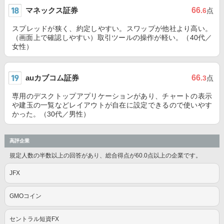
マネックス証券
66
.6
点
スプレッドが狭く、約定しやすい。スワップが他社より高い。
（画面上で確認しやすい）取引ツールの操作が軽い。（40代／
女性）
auカブコム証券
66
.3
点
専用のデスクトップアプリケーションがあり、チャートの表示
や建玉の一覧などレイアウトが自在に設定できるので使いやす
かった。（30代／男性）
高評企業
規定人数の半数以上の回答があり、総合得点が60.0点以上の企業です。
JFX
GMOコイン
セントラル短資FX