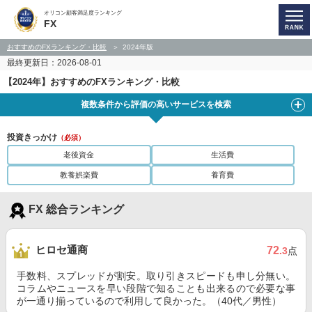
オリコン顧客満足度ランキング
FX
おすすめのFXランキング・比較
2024年版
最終更新日：2026-08-01
【2024年】おすすめのFXランキング・比較
複数条件から評価の高いサービスを検索
投資きっかけ
（必須）
老後資金
生活費
教養娯楽費
養育費
FX 総合ランキング
ヒロセ通商
72
.3
点
手数料、スプレッドが割安。取り引きスピードも申し分無い。
コラムやニュースを早い段階で知ることも出来るので必要な事
が一通り揃っているので利用して良かった。（40代／男性）