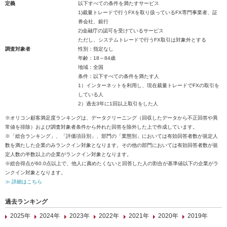
定義
以下すべての条件を満たすサービス
1)裁量トレードで行うFXを取り扱っているFX専門事業者、証
券会社、銀行
2)金融庁の認可を受けているサービス
ただし、システムトレードで行うFX取引は対象外とする
調査対象者
性別：指定なし
年齢：18～84歳
地域：全国
条件：以下すべての条件を満たす人
1）インターネットを利用し、現在裁量トレードでFXの取引を
している人
2）過去3年に1回以上取引をした人
※オリコン顧客満足度ランキングは、データクリーニング（回収したデータから不正回答や異
常値を排除）および調査対象者条件から外れた回答を除外した上で作成しています。
※「総合ランキング」、「評価項目別」、部門の「業態別」においては有効回答者数が規定人
数を満たした企業のみランクイン対象となります。その他の部門においては有効回答者数が規
定人数の半数以上の企業がランクイン対象となります。
※総合得点が60.0点以上で、他人に薦めたくないと回答した人の割合が基準値以下の企業がラ
ンクイン対象となります。
≫ 詳細はこちら
過去ランキング
2025年
2024年
2023年
2022年
2021年
2020年
2019年