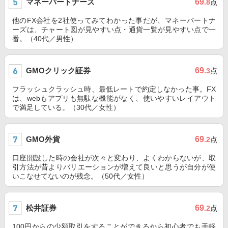
マネーパートナーズ
69
.8
点
他のFX会社を2社使ってみてわかった事だが、マネーパートナ
ーズは、チャート図が見やすい点・通貨一覧が見やすい点で一
番。（40代／男性）
GMOクリック証券
69
.3
点
フラッシュクラッシュ時、最低レートで約定しなかった事。FX
は、webもアプリも無駄な機能がなく、使いやすいレイアウト
で満足している。（30代／女性）
GMO外貨
69
.2
点
口座開設した時の会社が次々と変わり、よくわからないが、取
引方法が昔よりバリエーションが増えて良いと思うが自分が使
いこなせてないのが残念。（50代／女性）
松井証券
69
.2
点
100円からの少額取引をすることができるから初心者でも手軽