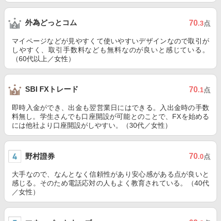
外為どっとコム
70
.3
点
マイページなどが見やすくて使いやすいデザインなので取引が
しやすく、取引手数料なども無料なのが良いと感じている。
（60代以上／女性）
SBI FXトレード
70
.1
点
即時入金ができ、出金も翌営業日にはできる。入出金時の手数
料無し。学生さんでも口座開設が可能とのことで、FXを始める
には他社より口座開設がしやすい。（30代／女性）
野村證券
70
.0
点
大手なので、なんとなく信頼性があり安心感がある点が良いと
感じる。そのため電話応対の人もよく教育されている。（40代
／女性）