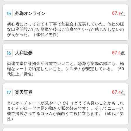
外為オンライン
67
.9
点
初心者にとってとても丁寧で勉強会も充実していた。他社の様
な口座開設だけが簡単で後はご自身でといった感じがしないの
が良かった。（40代／男性）
大和証券
67
.6
点
両建て際に証拠金が片道でいいこと。急激な変動の際にも、極
端なレートで約定しないこと。システムが安定している。（60
代以上／男性）
楽天証券
67
.4
点
とにかくチャートが見やすいです（どうでも良いことかもしれ
ませんがローソク足の動きが私の好みです）、そしてニュース
欄で掲載されてるコラムが面白くて役に立ちます。（50代／男
性）