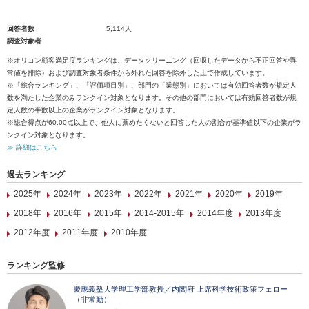
回答者数
5,114人
調査対象者
※オリコン顧客満足度ランキングは、データクリーニング（回収したデータから不正回答や異
常値を排除）および調査対象者条件から外れた回答を除外した上で作成しています。
※「総合ランキング」、「評価項目別」、部門の「業態別」においては有効回答者数が規定人
数を満たした企業のみランクイン対象となります。その他の部門においては有効回答者数が規
定人数の半数以上の企業がランクイン対象となります。
※総合得点が60.00点以上で、他人に薦めたくないと回答した人の割合が基準値以下の企業がラ
ンクイン対象となります。
≫ 詳細はこちら
過去ランキング
2025年
2024年
2023年
2022年
2021年
2020年
2019年
2018年
2016年
2015年
2014-2015年
2014年度
2013年度
2012年度
2011年度
2010年度
ランキング監修
慶應義塾大学理工学部教授／内閣府 上席科学技術政策フェロー
（非常勤）