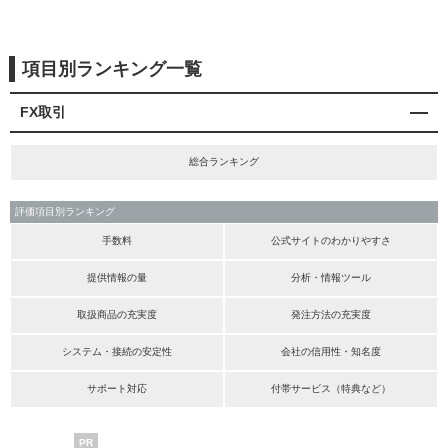
項目別ランキング一覧
FX取引
総合ランキング
評価項目別ランキング
手数料
公式サイトのわかりやすさ
提供情報の量
分析・情報ツール
取扱商品の充実度
発注方法の充実度
システム・接続の安定性
会社の信用性・知名度
サポート対応
付帯サービス（特典など）
PR