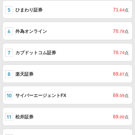
ひまわり証券
71
.64
点
外為オンライン
70
.78
点
カブドットコム証券
70
.74
点
楽天証券
69
.87
点
サイバーエージェントFX
69
.09
点
松井証券
69
.00
点