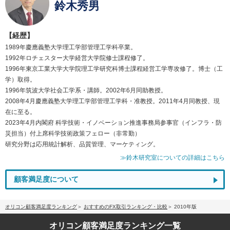
鈴木秀男
【経歴】
1989年慶應義塾大学理工学部管理工学科卒業。
1992年ロチェスター大学経営大学院修士課程修了。
1996年東京工業大学大学院理工学研究科博士課程経営工学専攻修了。博士（工
学）取得。
1996年筑波大学社会工学系・講師。2002年6月同助教授。
2008年4月慶應義塾大学理工学部管理工学科・准教授。2011年4月同教授、現
在に至る。
2023年4月内閣府 科学技術・イノベーション推進事務局参事官（インフラ・防
災担当）付上席科学技術政策フェロー（非常勤）
研究分野は応用統計解析、品質管理、マーケティング。
≫鈴木研究室についての詳細はこちら
顧客満足度について
オリコン顧客満足度ランキング
おすすめのFX取引ランキング・比較
2010年版
オリコン顧客満足度
ランキング一覧