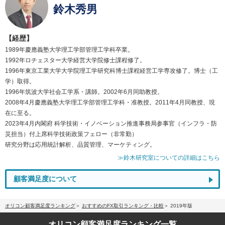
鈴木秀男
【経歴】
1989年慶應義塾大学理工学部管理工学科卒業。
1992年ロチェスター大学経営大学院修士課程修了。
1996年東京工業大学大学院理工学研究科博士課程経営工学専攻修了。博士（工
学）取得。
1996年筑波大学社会工学系・講師。2002年6月同助教授。
2008年4月慶應義塾大学理工学部管理工学科・准教授。2011年4月同教授、現
在に至る。
2023年4月内閣府 科学技術・イノベーション推進事務局参事官（インフラ・防
災担当）付上席科学技術政策フェロー（非常勤）
研究分野は応用統計解析、品質管理、マーケティング。
≫鈴木研究室についての詳細はこちら
顧客満足度について
オリコン顧客満足度ランキング
おすすめのFX取引ランキング・比較
2019年版
オリコン顧客満足度
ランキング一覧