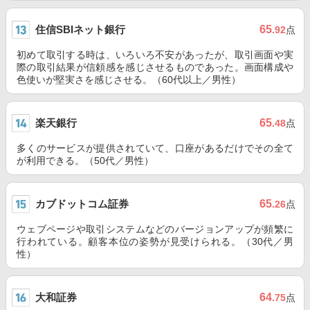
住信SBIネット銀行
65
.92
点
初めて取引する時は、いろいろ不安があったが、取引画面や実
際の取引結果が信頼感を感じさせるものであった。画面構成や
色使いが堅実さを感じさせる。（60代以上／男性）
楽天銀行
65
.48
点
多くのサービスが提供されていて、口座があるだけでその全て
が利用できる。（50代／男性）
カブドットコム証券
65
.26
点
ウェブページや取引システムなどのバージョンアップが頻繁に
行われている。顧客本位の姿勢が見受けられる。（30代／男
性）
大和証券
64
.75
点