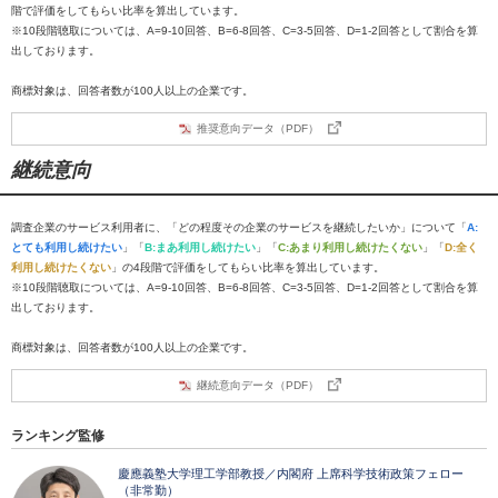
階で評価をしてもらい比率を算出しています。
※10段階聴取については、A=9-10回答、B=6-8回答、C=3-5回答、D=1-2回答として割合を算
出しております。
商標対象は、回答者数が100人以上の企業です。
推奨意向データ（PDF）
継続意向
調査企業のサービス利用者に、「どの程度その企業のサービスを継続したいか」について「
A:
とても利用し続けたい
」「
B:まあ利用し続けたい
」「
C:あまり利用し続けたくない
」「
D:全く
利用し続けたくない
」の4段階で評価をしてもらい比率を算出しています。
※10段階聴取については、A=9-10回答、B=6-8回答、C=3-5回答、D=1-2回答として割合を算
出しております。
商標対象は、回答者数が100人以上の企業です。
継続意向データ（PDF）
ランキング監修
慶應義塾大学理工学部教授／内閣府 上席科学技術政策フェロー
（非常勤）