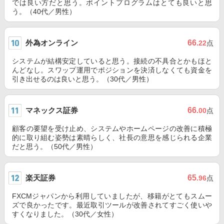
では良い方だと思う。ポイントプログラムはとても良いと思
う。（40代／男性）
外為オンライン
66
.22
点
システムが結構安定していると思う。接続の不具合とかもほと
んどなし。スワップ運用でポジションを決済しなくても資金を
引き出せるのは良いと思う。（30代／男性）
マネックス証券
66
.00
点
顧客の要望を受け止め、システムやホームページの改善に積極
的に取り組む姿勢は素晴らしく、社長の意思を感じられる企業
だと思う。（50代／男性）
楽天証券
65
.96
点
FXCMジャパンから利用していましたが、移籍がとてもスムー
ズで良かったです。最近取引ツールが改善されてすごく使いや
すくなりました。（30代／女性）