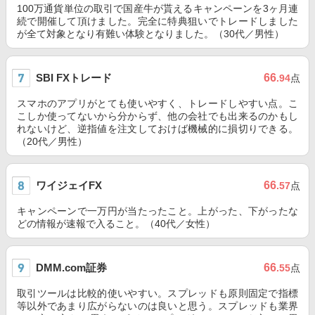
100万通貨単位の取引で国産牛が貰えるキャンペーンを3ヶ月連
続で開催して頂けました。完全に特典狙いでトレードしました
が全て対象となり有難い体験となりました。（30代／男性）
SBI FXトレード
66
.94
点
スマホのアプリがとても使いやすく、トレードしやすい点。こ
こしか使ってないから分からず、他の会社でも出来るのかもし
れないけど、逆指値を注文しておけば機械的に損切りできる。
（20代／男性）
ワイジェイFX
66
.57
点
キャンペーンで一万円が当たったこと。上がった、下がったな
どの情報が速報で入ること。（40代／女性）
DMM.com証券
66
.55
点
取引ツールは比較的使いやすい。スプレッドも原則固定で指標
等以外であまり広がらないのは良いと思う。スプレッドも業界