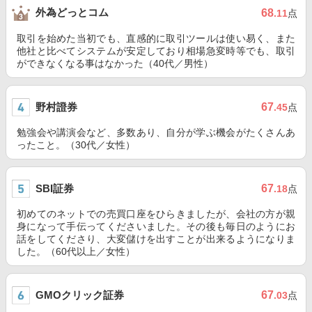
外為どっとコム
68
.11
点
取引を始めた当初でも、直感的に取引ツールは使い易く、また
他社と比べてシステムが安定しており相場急変時等でも、取引
ができなくなる事はなかった（40代／男性）
野村證券
67
.45
点
勉強会や講演会など、多数あり、自分が学ぶ機会がたくさんあ
ったこと。（30代／女性）
SBI証券
67
.18
点
初めてのネットでの売買口座をひらきましたが、会社の方が親
身になって手伝ってくださいました。その後も毎日のようにお
話をしてくださり、大変儲けを出すことが出来るようになりま
した。（60代以上／女性）
GMOクリック証券
67
.03
点