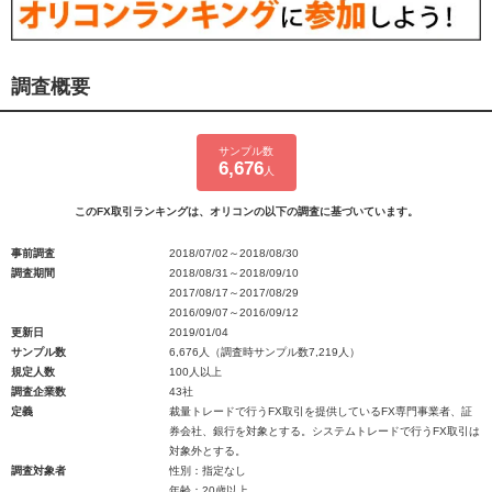
調査概要
サンプル数
6,676
人
このFX取引ランキングは、オリコンの以下の調査に基づいています。
事前調査
2018/07/02～2018/08/30
調査期間
2018/08/31～2018/09/10
2017/08/17～2017/08/29
2016/09/07～2016/09/12
更新日
2019/01/04
サンプル数
6,676人（調査時サンプル数7,219人）
規定人数
100人以上
調査企業数
43社
定義
裁量トレードで行うFX取引を提供しているFX専門事業者、証
券会社、銀行を対象とする。システムトレードで行うFX取引は
対象外とする。
調査対象者
性別：指定なし
年齢：20歳以上