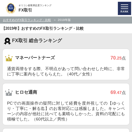
オリコン顧客満足度ランキング
FX取引
おすすめのFX取引ランキング・比較
2019年版
【2019年】おすすめのFX取引ランキング・比較
FX取引 総合ランキング
マネーパートナーズ
70
.25
点
通貨両替をする際、不明点があって問い合わせした時に、非常
に丁寧に案内をしてもらえた。（40代／女性）
ヒロセ通商
69
.47
点
PCでの画面操作の疑問に対して経費を度外視しての【ゆっく
り・丁寧に・解る迄】のお客対応には感服しました。キャンペ
ーンの内容が他社に比べても素晴らしかった。資料の宅配にも
積極でした。（60代以上／男性）