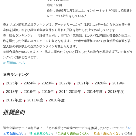
地域：全国
条件：過去3年に年1回以上、インターネットを利用して裁量ト
レードでFX取引をしている人
※オリコン顧客満足度ランキングは、データクリーニング（回収したデータから不正回答や異
常値を排除）および調査対象者条件から外れた回答を除外した上で作成しています。
※「総合ランキング」、「評価項目別」、部門の「業態別」においては有効回答者数が規定人
数を満たした企業のみランクイン対象となります。その他の部門においては有効回答者数が規
定人数の半数以上の企業がランクイン対象となります。
※総合得点が60.00点以上で、他人に薦めたくないと回答した人の割合が基準値以下の企業がラ
ンクイン対象となります。
≫ 詳細はこちら
過去ランキング
2025年
2024年
2023年
2022年
2021年
2020年
2019年
2018年
2016年
2015年
2014-2015年
2014年度
2013年度
2012年度
2011年度
2010年度
推奨意向
調査企業のサービス利用者に、「どの程度その企業のサービスを推奨したいか」について「
A:
とても薦めたい
」「
B:まあ薦めたい
」「
C:あまり薦めたくない
」「
D:全く薦めたくない
」の4段