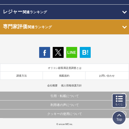
レジャー
関連ランキング
専門家評価
関連ランキング
オリコン顧客満足度調査とは
調査方法
掲載規約
お問い合わせ
会社概要
個人情報保護方針
引用・転載について
もくじ
利用者の声について
当サイトで公開されている情報（文字、写真、イラスト、画像データ等）及びこれらの配置・
編集および構造などについての著作権は株式会社oricon MEに帰属しております。
クッキーの使用について
当サイトに掲載している内容はすべてサービスの利用者が提出された見解・感想です。
これらの情報を権利者の許可なく無断転載・複製などの二次利用を行うことは固く禁じており
Top
弊社が内容について正確性を含め一切保証するものではありません。
ます。
このサイトでは Cookie を使用して、ユーザーに合わせたコンテンツや広告の表示、ソーシャル
© oricon ME inc.
弊社の見解・ 意見ではないことをご理解いただいた上でご覧ください。
メディア機能の提供、広告の表示回数やクリック数の測定を行っています。