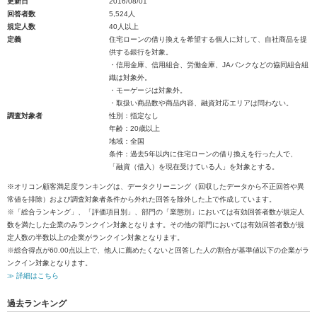
更新日
2016/08/01
回答者数
5,524人
規定人数
40人以上
定義
住宅ローンの借り換えを希望する個人に対して、自社商品を提
供する銀行を対象。
・信用金庫、信用組合、労働金庫、JAバンクなどの協同組合組
織は対象外。
・モーゲージは対象外。
・取扱い商品数や商品内容、融資対応エリアは問わない。
調査対象者
性別：指定なし
年齢：20歳以上
地域：全国
条件：過去5年以内に住宅ローンの借り換えを行った人で、
「融資（借入）を現在受けている人」を対象とする。
※オリコン顧客満足度ランキングは、データクリーニング（回収したデータから不正回答や異
常値を排除）および調査対象者条件から外れた回答を除外した上で作成しています。
※「総合ランキング」、「評価項目別」、部門の「業態別」においては有効回答者数が規定人
数を満たした企業のみランクイン対象となります。その他の部門においては有効回答者数が規
定人数の半数以上の企業がランクイン対象となります。
※総合得点が60.00点以上で、他人に薦めたくないと回答した人の割合が基準値以下の企業がラ
ンクイン対象となります。
≫ 詳細はこちら
過去ランキング