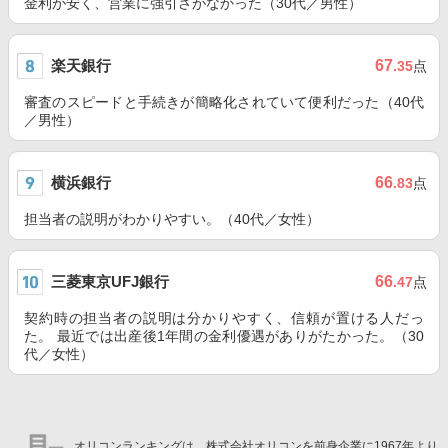
金利が安く、営業に強引さがなかった（30代／男性）
楽天銀行
67
.35
点
審査のスピードと手続きが簡略化されていて便利だった（40代
／男性）
横浜銀行
66
.83
点
担当者の説明がわかりやすい。（40代／女性）
三菱東京UFJ銀行
66
.47
点
契約時の担当者の説明は分かりやすく、信頼が置ける人だっ
た。 最近では出産後1年間の金利優遇がありがたかった。（30
代／女性）
オリコンランキングは、株式会社オリコンを前身企業に1967年より