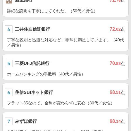
72
.76
点
詳細な説明を丁寧にしてくれた。（50代／男性）
三井住友信託銀行
72
.02
点
丁寧な説明と迅速な対応など、非常に満足しています。（40代
／男性）
三菱UFJ信託銀行
70
.83
点
ホームバンキングの手数料（40代／男性）
住信SBIネット銀行
68
.51
点
フラット35なので、金利が変わらずに安心（30代／女性）
みずほ銀行
68
.14
点