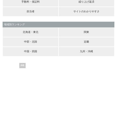
手数料・保証料
繰り上げ返済
担当者
サイトのわかりやすさ
地域別ランキング
北海道・東北
関東
中部・北陸
近畿
中国・四国
九州・沖縄
PR