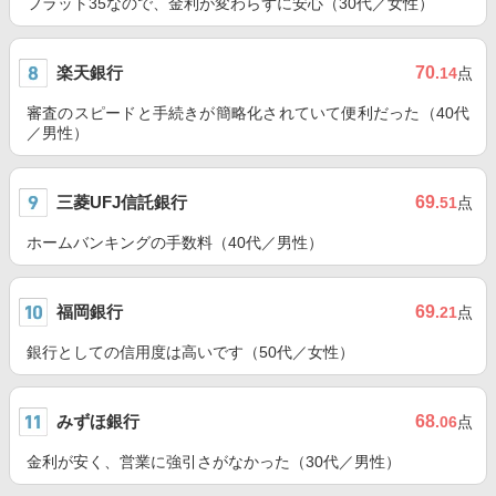
フラット35なので、金利が変わらずに安心（30代／女性）
楽天銀行
70
.14
点
審査のスピードと手続きが簡略化されていて便利だった（40代
／男性）
三菱UFJ信託銀行
69
.51
点
ホームバンキングの手数料（40代／男性）
福岡銀行
69
.21
点
銀行としての信用度は高いです（50代／女性）
みずほ銀行
68
.06
点
金利が安く、営業に強引さがなかった（30代／男性）