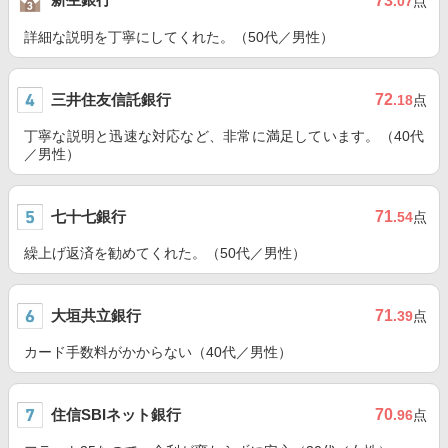
73
.07
点
詳細な説明を丁寧にしてくれた。（50代／男性）
三井住友信託銀行
72
.18
点
丁寧な説明と迅速な対応など、非常に満足しています。（40代
／男性）
七十七銀行
71
.54
点
繰上げ返済を勧めてくれた。（50代／男性）
大垣共立銀行
71
.39
点
カード手数料がかからない（40代／男性）
住信SBIネット銀行
70
.96
点