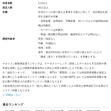
回答者数
5,524人
規定人数
40人以上
定義
住宅ローンの借り換えを希望する個人に対して、自社商品を提
供する銀行を対象。
・信用金庫、信用組合、労働金庫、JAバンクなどの協同組合組
織は対象外。
・モーゲージは対象外。
・取扱い商品数や商品内容、融資対応エリアは問わない。
調査対象者
性別：指定なし
年齢：20歳以上
地域：全国
条件：過去5年以内に住宅ローンの借り換えを行った人で、
「融資（借入）を現在受けている人」を対象とする。
※オリコン顧客満足度ランキングは、データクリーニング（回収したデータから不正回答や異
常値を排除）および調査対象者条件から外れた回答を除外した上で作成しています。
※「総合ランキング」、「評価項目別」、部門の「業態別」においては有効回答者数が規定人
数を満たした企業のみランクイン対象となります。その他の部門においては有効回答者数が規
定人数の半数以上の企業がランクイン対象となります。
※総合得点が60.00点以上で、他人に薦めたくないと回答した人の割合が基準値以下の企業がラ
ンクイン対象となります。
≫ 詳細はこちら
過去ランキング