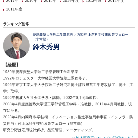
2017年
2016年
2015年
2014年度
2013年度
2012年度
2011年度
ランキング監修
慶應義塾大学理工学部教授／内閣府 上席科学技術政策フェロー
（非常勤）
鈴木秀男
【経歴】
1989年慶應義塾大学理工学部管理工学科卒業。
1992年ロチェスター大学経営大学院修士課程修了。
1996年東京工業大学大学院理工学研究科博士課程経営工学専攻修了。博士（工
学）取得。
1996年筑波大学社会工学系・講師。2002年6月同助教授。
2008年4月慶應義塾大学理工学部管理工学科・准教授。2011年4月同教授、現
在に至る。
2023年4月内閣府 科学技術・イノベーション推進事務局参事官（インフラ・防
災担当）付上席科学技術政策フェロー（非常勤）
研究分野は応用統計解析、品質管理、マーケティング。
≫鈴木研究室についての詳細はこちら