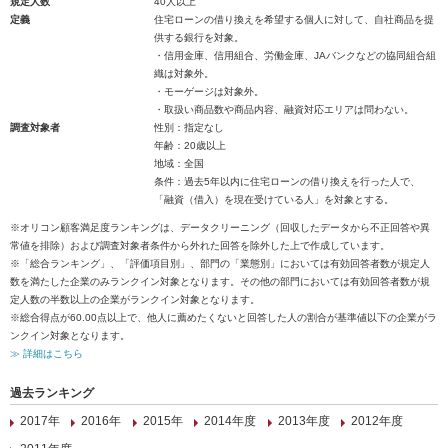
規定人数
40人以上
定義
住宅ローンの借り換えを希望する個人に対して、自社商品を提
供する銀行を対象。
・信用金庫、信用組合、労働金庫、JAバンクなどの協同組合組
織は対象外。
・モーゲージは対象外。
・取扱い商品数や商品内容、融資対応エリアは問わない。
調査対象者
性別：指定なし
年齢：20歳以上
地域：全国
条件：過去5年以内に住宅ローンの借り換えを行った人で、
「融資（借入）を現在受けている人」を対象とする。
※オリコン顧客満足度ランキングは、データクリーニング（回収したデータから不正回答や異
常値を排除）および調査対象者条件から外れた回答を除外した上で作成しています。
※「総合ランキング」、「評価項目別」、部門の「業態別」においては有効回答者数が規定人
数を満たした企業のみランクイン対象となります。その他の部門においては有効回答者数が規
定人数の半数以上の企業がランクイン対象となります。
※総合得点が60.00点以上で、他人に薦めたくないと回答した人の割合が基準値以下の企業がラ
ンクイン対象となります。
≫ 詳細はこちら
過去ランキング
2017年
2016年
2015年
2014年度
2013年度
2012年度