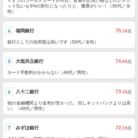
イオンのゴールドカードが作れ、食費やお買い物などのクレジ
ット払いも5%の割引になったりと、優遇がいい！（30代／女
性）
福岡銀行
75
.18
点
銀行としての信用度は高いです（50代／女性）
大垣共立銀行
74
.68
点
カード手数料がかからない（40代／男性）
八十二銀行
73
.16
点
他の金融機関より金利が安かった。但しネットバンクよりは高
い。（40代／男性）
みずほ銀行
72
.19
点