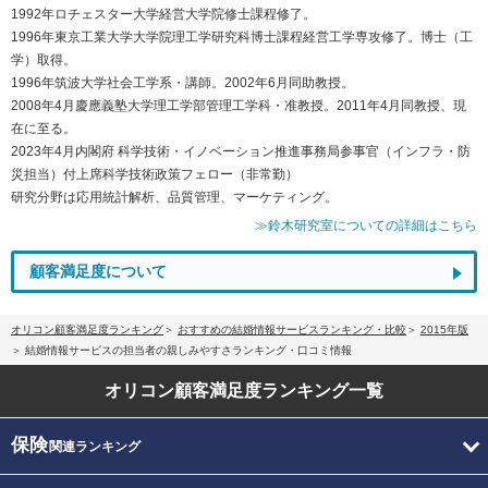
1992年ロチェスター大学経営大学院修士課程修了。
1996年東京工業大学大学院理工学研究科博士課程経営工学専攻修了。博士（工
学）取得。
1996年筑波大学社会工学系・講師。2002年6月同助教授。
2008年4月慶應義塾大学理工学部管理工学科・准教授。2011年4月同教授、現
在に至る。
2023年4月内閣府 科学技術・イノベーション推進事務局参事官（インフラ・防
災担当）付上席科学技術政策フェロー（非常勤）
研究分野は応用統計解析、品質管理、マーケティング。
≫鈴木研究室についての詳細はこちら
顧客満足度について
オリコン顧客満足度ランキング
おすすめの結婚情報サービスランキング・比較
2015年版
結婚情報サービスの担当者の親しみやすさランキング・口コミ情報
オリコン顧客満足度
ランキング一覧
保険
関連ランキング