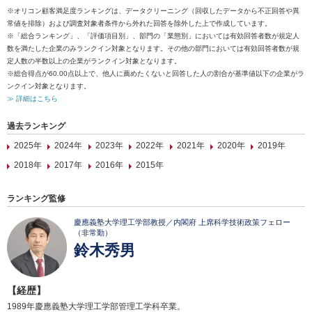
※オリコン顧客満足度ランキングは、データクリーニング（回収したデータから不正回答や異
常値を排除）および調査対象者条件から外れた回答を除外した上で作成しています。
※「総合ランキング」、「評価項目別」、部門の「業態別」においては有効回答者数が規定人
数を満たした企業のみランクイン対象となります。その他の部門においては有効回答者数が規
定人数の半数以上の企業がランクイン対象となります。
※総合得点が60.00点以上で、他人に薦めたくないと回答した人の割合が基準値以下の企業がラ
ンクイン対象となります。
≫ 詳細はこちら
過去ランキング
2025年
2024年
2023年
2022年
2021年
2020年
2019年
2018年
2017年
2016年
2015年
ランキング監修
慶應義塾大学理工学部教授／内閣府 上席科学技術政策フェロー
（非常勤）
鈴木秀男
【経歴】
1989年慶應義塾大学理工学部管理工学科卒業。