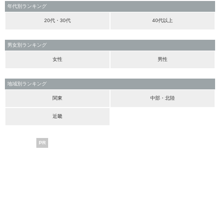
年代別ランキング
20代・30代
40代以上
男女別ランキング
女性
男性
地域別ランキング
関東
中部・北陸
近畿
PR