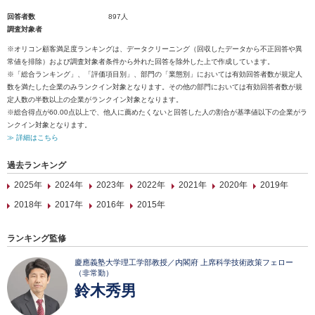
回答者数
897人
調査対象者
※オリコン顧客満足度ランキングは、データクリーニング（回収したデータから不正回答や異
常値を排除）および調査対象者条件から外れた回答を除外した上で作成しています。
※「総合ランキング」、「評価項目別」、部門の「業態別」においては有効回答者数が規定人
数を満たした企業のみランクイン対象となります。その他の部門においては有効回答者数が規
定人数の半数以上の企業がランクイン対象となります。
※総合得点が60.00点以上で、他人に薦めたくないと回答した人の割合が基準値以下の企業がラ
ンクイン対象となります。
≫ 詳細はこちら
過去ランキング
2025年
2024年
2023年
2022年
2021年
2020年
2019年
2018年
2017年
2016年
2015年
ランキング監修
慶應義塾大学理工学部教授／内閣府 上席科学技術政策フェロー
（非常勤）
鈴木秀男