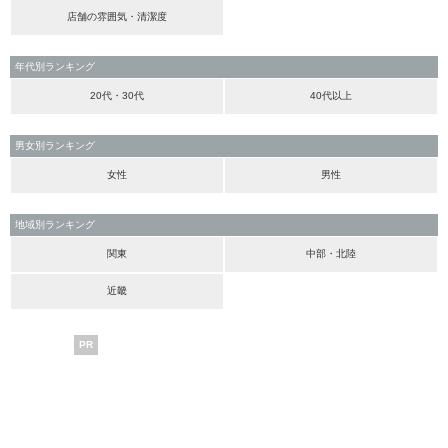
店舗の雰囲気・清潔度
年代別ランキング
20代・30代
40代以上
男女別ランキング
女性
男性
地域別ランキング
関東
中部・北陸
近畿
PR