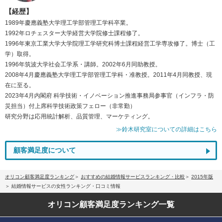
【経歴】
1989年慶應義塾大学理工学部管理工学科卒業。
1992年ロチェスター大学経営大学院修士課程修了。
1996年東京工業大学大学院理工学研究科博士課程経営工学専攻修了。博士（工
学）取得。
1996年筑波大学社会工学系・講師。2002年6月同助教授。
2008年4月慶應義塾大学理工学部管理工学科・准教授。2011年4月同教授、現
在に至る。
2023年4月内閣府 科学技術・イノベーション推進事務局参事官（インフラ・防
災担当）付上席科学技術政策フェロー（非常勤）
研究分野は応用統計解析、品質管理、マーケティング。
≫鈴木研究室についての詳細はこちら
顧客満足度について
オリコン顧客満足度ランキング
おすすめの結婚情報サービスランキング・比較
2015年版
結婚情報サービスの女性ランキング・口コミ情報
オリコン顧客満足度
ランキング一覧