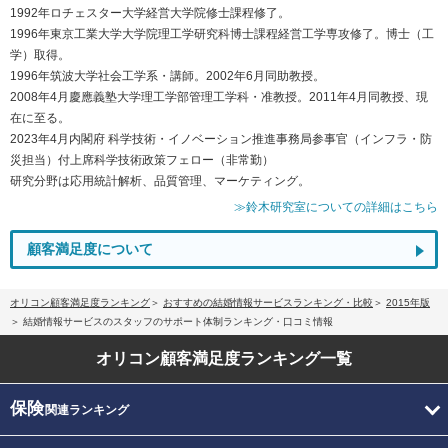
1992年ロチェスター大学経営大学院修士課程修了。
1996年東京工業大学大学院理工学研究科博士課程経営工学専攻修了。博士（工
学）取得。
1996年筑波大学社会工学系・講師。2002年6月同助教授。
2008年4月慶應義塾大学理工学部管理工学科・准教授。2011年4月同教授、現
在に至る。
2023年4月内閣府 科学技術・イノベーション推進事務局参事官（インフラ・防
災担当）付上席科学技術政策フェロー（非常勤）
研究分野は応用統計解析、品質管理、マーケティング。
≫鈴木研究室についての詳細はこちら
顧客満足度について
オリコン顧客満足度ランキング
おすすめの結婚情報サービスランキング・比較
2015年版
結婚情報サービスのスタッフのサポート体制ランキング・口コミ情報
オリコン顧客満足度
ランキング一覧
保険
関連ランキング