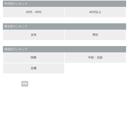
年代別ランキング
20代・30代
40代以上
男女別ランキング
女性
男性
地域別ランキング
関東
中部・北陸
近畿
PR