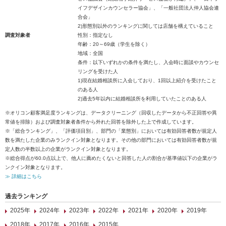
イフデザインカウンセラー協会」、「一般社団法人仲人協会連
合会」
2)形態別以外のランキングに関しては店舗を構えていること
調査対象者
性別：指定なし
年齢：20～69歳（学生を除く）
地域：全国
条件：以下いずれかの条件を満たし、入会時に面談やカウンセ
リングを受けた人
1)現在結婚相談所に入会しており、1回以上紹介を受けたこと
のある人
2)過去5年以内に結婚相談所を利用していたことのある人
※オリコン顧客満足度ランキングは、データクリーニング（回収したデータから不正回答や異
常値を排除）および調査対象者条件から外れた回答を除外した上で作成しています。
※「総合ランキング」、「評価項目別」、部門の「業態別」においては有効回答者数が規定人
数を満たした企業のみランクイン対象となります。その他の部門においては有効回答者数が規
定人数の半数以上の企業がランクイン対象となります。
※総合得点が60.0点以上で、他人に薦めたくないと回答した人の割合が基準値以下の企業がラ
ンクイン対象となります。
≫ 詳細はこちら
過去ランキング
2025年
2024年
2023年
2022年
2021年
2020年
2019年
2018年
2017年
2016年
2015年