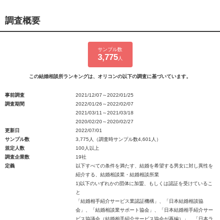
調査概要
サンプル数
3,775
人
この結婚相談所ランキングは、オリコンの以下の調査に基づいています。
事前調査
2021/12/07～2022/01/25
調査期間
2022/01/26～2022/02/07
2021/03/11～2021/03/18
2020/02/20～2020/02/27
更新日
2022/07/01
サンプル数
3,775人（調査時サンプル数4,601人）
規定人数
100人以上
調査企業数
19社
定義
以下すべての条件を満たす、結婚を希望する男女に対し異性を
紹介する、結婚相談業・結婚相談所業
1)以下のいずれかの団体に加盟、もしくは認証を受けているこ
と
「結婚相手紹介サービス業認証機構」、「日本結婚相談協
会」、「結婚相談業サポート協会」、「日本結婚相手紹介サー
ビス協議会（結婚相手紹介サービス協会が再編）」、「日本ラ