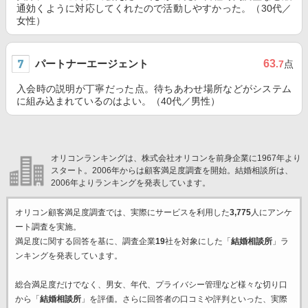
通効くように対応してくれたので活動しやすかった。（30代／
女性）
パートナーエージェント
63
.7
点
入会時の説明が丁寧だった点。待ちあわせ場所などがシステム
に組み込まれているのはよい。（40代／男性）
オリコンランキングは、株式会社オリコンを前身企業に1967年より
スタート。2006年からは顧客満足度調査を開始。結婚相談所は、
2006年よりランキングを発表しています。
オリコン顧客満足度調査では、実際にサービスを利用した
3,775
人にアンケ
ート調査を実施。
満足度に関する回答を基に、調査企業
19
社を対象にした「
結婚相談所
」ラ
ンキングを発表しています。
総合満足度だけでなく、男女、年代、プライバシー管理など様々な切り口
から「
結婚相談所
」を評価。さらに回答者の口コミや評判といった、実際