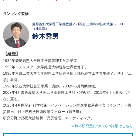
ランキング監修
慶應義塾大学理工学部教授／内閣府 上席科学技術政策フェロー
（非常勤）
鈴木秀男
【経歴】
1989年慶應義塾大学理工学部管理工学科卒業。
1992年ロチェスター大学経営大学院修士課程修了。
1996年東京工業大学大学院理工学研究科博士課程経営工学専攻修了。博士（工
学）取得。
1996年筑波大学社会工学系・講師。2002年6月同助教授。
2008年4月慶應義塾大学理工学部管理工学科・准教授。2011年4月同教授、現
在に至る。
2023年4月内閣府 科学技術・イノベーション推進事務局参事官（インフラ・防
災担当）付上席科学技術政策フェロー（非常勤）
研究分野は応用統計解析、品質管理、マーケティング。
≫鈴木研究室についての詳細はこちら