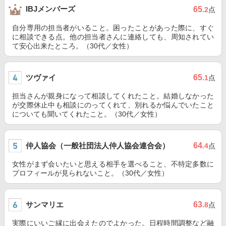
IBJメンバーズ
65
.2
点
自分専用の担当者がいること。困ったことがあった際に、すぐ
に相談できる点。他の担当者さんに連絡しても、周知されてい
て安心出来たところ。（30代／女性）
ツヴァイ
65
.1
点
担当さんが親身になって相談してくれたこと。結婚しなかった
が交際休止中も相談にのってくれて、別れるか悩んでいたこと
についても聞いてくれたこと。（30代／女性）
仲人協会（一般社団法人仲人協会連合会）
64
.4
点
女性がまず会いたいと思える相手を選べること、不特定多数に
プロフィールが見られないこと。（30代／女性）
サンマリエ
63
.8
点
実際にいいご縁に出会えたのでよかった。日程時間調整など融