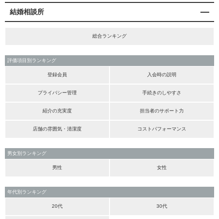
結婚相談所
総合ランキング
評価項目別ランキング
登録会員
入会時の説明
プライバシー管理
手続きのしやすさ
紹介の充実度
担当者のサポート力
店舗の雰囲気・清潔度
コストパフォーマンス
男女別ランキング
男性
女性
年代別ランキング
20代
30代