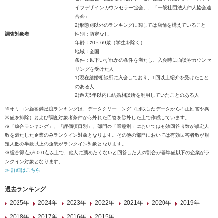
イフデザインカウンセラー協会」、「一般社団法人仲人協会連
合会」
2)形態別以外のランキングに関しては店舗を構えていること
調査対象者
性別：指定なし
年齢：20～69歳（学生を除く）
地域：全国
条件：以下いずれかの条件を満たし、入会時に面談やカウンセ
リングを受けた人
1)現在結婚相談所に入会しており、1回以上紹介を受けたこと
のある人
2)過去5年以内に結婚相談所を利用していたことのある人
※オリコン顧客満足度ランキングは、データクリーニング（回収したデータから不正回答や異
常値を排除）および調査対象者条件から外れた回答を除外した上で作成しています。
※「総合ランキング」、「評価項目別」、部門の「業態別」においては有効回答者数が規定人
数を満たした企業のみランクイン対象となります。その他の部門においては有効回答者数が規
定人数の半数以上の企業がランクイン対象となります。
※総合得点が60.0点以上で、他人に薦めたくないと回答した人の割合が基準値以下の企業がラ
ンクイン対象となります。
≫ 詳細はこちら
過去ランキング
2025年
2024年
2023年
2022年
2021年
2020年
2019年
2018年
2017年
2016年
2015年