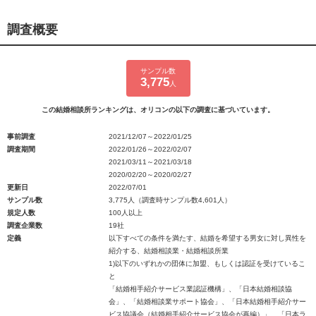
調査概要
サンプル数
3,775
人
この結婚相談所ランキングは、オリコンの以下の調査に基づいています。
事前調査
2021/12/07～2022/01/25
調査期間
2022/01/26～2022/02/07
2021/03/11～2021/03/18
2020/02/20～2020/02/27
更新日
2022/07/01
サンプル数
3,775人（調査時サンプル数4,601人）
規定人数
100人以上
調査企業数
19社
定義
以下すべての条件を満たす、結婚を希望する男女に対し異性を
紹介する、結婚相談業・結婚相談所業
1)以下のいずれかの団体に加盟、もしくは認証を受けているこ
と
「結婚相手紹介サービス業認証機構」、「日本結婚相談協
会」、「結婚相談業サポート協会」、「日本結婚相手紹介サー
ビス協議会（結婚相手紹介サービス協会が再編）」、「日本ラ