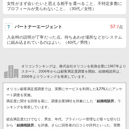
女性がまず会いたいと思える相手を選べること、不特定多数に
プロフィールが見られないこと。（30代／女性）
パートナーエージェント
57
.7
点
入会時の説明が丁寧だった点。待ちあわせ場所などがシステム
に組み込まれているのはよい。（40代／男性）
オリコンランキングは、株式会社オリコンを前身企業に1967年より
スタート。2006年からは顧客満足度調査を開始。結婚相談所は、
2006年よりランキングを発表しています。
オリコン顧客満足度調査では、実際にサービスを利用した
3,775
人にアンケ
ート調査を実施。
満足度に関する回答を基に、調査企業
19
社を対象にした「
結婚相談所
」ラ
ンキングを発表しています。
総合満足度だけでなく、男女、年代、プライバシー管理など様々な切り口
から「
結婚相談所
」を評価。さらに回答者の口コミや評判といった、実際