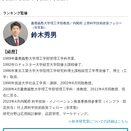
ランキング監修
慶應義塾大学理工学部教授／内閣府 上席科学技術政策フェロー
（非常勤）
鈴木秀男
【経歴】
1989年慶應義塾大学理工学部管理工学科卒業。
1992年ロチェスター大学経営大学院修士課程修了。
1996年東京工業大学大学院理工学研究科博士課程経営工学専攻修了。博士（工
学）取得。
1996年筑波大学社会工学系・講師。2002年6月同助教授。
2008年4月慶應義塾大学理工学部管理工学科・准教授。2011年4月同教授、現
在に至る。
2023年4月内閣府 科学技術・イノベーション推進事務局参事官（インフラ・防
災担当）付上席科学技術政策フェロー（非常勤）
研究分野は応用統計解析、品質管理、マーケティング。
≫鈴木研究室についての詳細はこちら