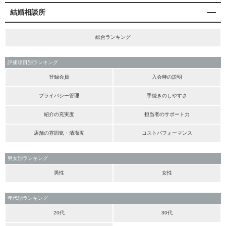
結婚相談所
総合ランキング
評価項目別ランキング
登録会員
入会時の説明
プライバシー管理
手続きのしやすさ
紹介の充実度
担当者のサポート力
店舗の雰囲気・清潔度
コストパフォーマンス
男女別ランキング
男性
女性
年代別ランキング
20代
30代