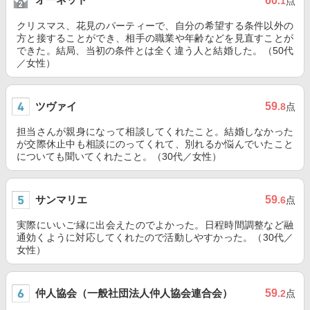
60
.1
点
クリスマス、花見のパーティーで、自分の希望する条件以外の
方と接することができ、相手の職業や年齢などを見直すことが
できた。結局、当初の条件とは全く違う人と結婚した。（50代
／女性）
ツヴァイ
59
.8
点
担当さんが親身になって相談してくれたこと。結婚しなかった
が交際休止中も相談にのってくれて、別れるか悩んでいたこと
についても聞いてくれたこと。（30代／女性）
サンマリエ
59
.6
点
実際にいいご縁に出会えたのでよかった。日程時間調整など融
通効くように対応してくれたので活動しやすかった。（30代／
女性）
仲人協会（一般社団法人仲人協会連合会）
59
.2
点