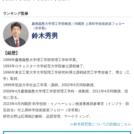
ランキング監修
慶應義塾大学理工学部教授／内閣府 上席科学技術政策フェロー
（非常勤）
鈴木秀男
【経歴】
1989年慶應義塾大学理工学部管理工学科卒業。
1992年ロチェスター大学経営大学院修士課程修了。
1996年東京工業大学大学院理工学研究科博士課程経営工学専攻修了。博士（工
学）取得。
1996年筑波大学社会工学系・講師。2002年6月同助教授。
2008年4月慶應義塾大学理工学部管理工学科・准教授。2011年4月同教授、現
在に至る。
2023年4月内閣府 科学技術・イノベーション推進事務局参事官（インフラ・防
災担当）付上席科学技術政策フェロー（非常勤）
研究分野は応用統計解析、品質管理、マーケティング。
≫鈴木研究室についての詳細はこちら