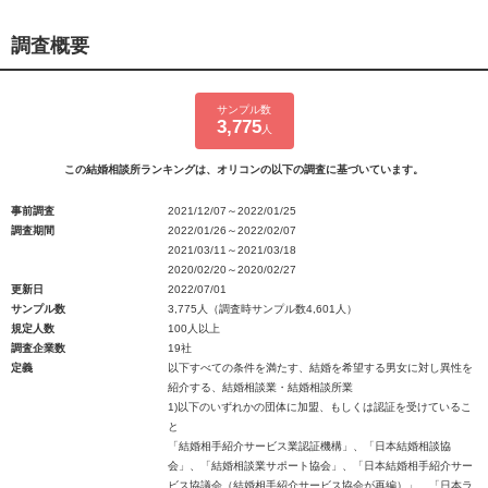
調査概要
サンプル数
3,775
人
この結婚相談所ランキングは、オリコンの以下の調査に基づいています。
事前調査
2021/12/07～2022/01/25
調査期間
2022/01/26～2022/02/07
2021/03/11～2021/03/18
2020/02/20～2020/02/27
更新日
2022/07/01
サンプル数
3,775人（調査時サンプル数4,601人）
規定人数
100人以上
調査企業数
19社
定義
以下すべての条件を満たす、結婚を希望する男女に対し異性を
紹介する、結婚相談業・結婚相談所業
1)以下のいずれかの団体に加盟、もしくは認証を受けているこ
と
「結婚相手紹介サービス業認証機構」、「日本結婚相談協
会」、「結婚相談業サポート協会」、「日本結婚相手紹介サー
ビス協議会（結婚相手紹介サービス協会が再編）」、「日本ラ