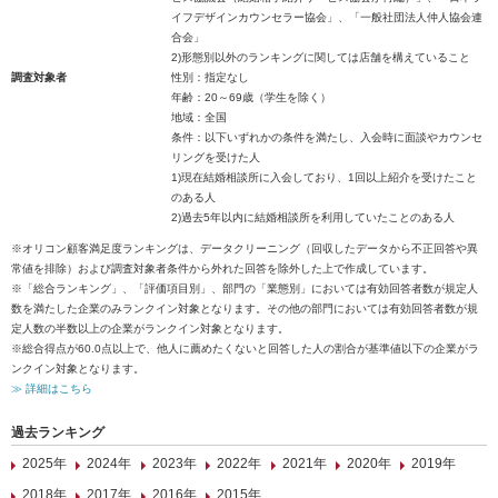
イフデザインカウンセラー協会」、「一般社団法人仲人協会連
合会」
2)形態別以外のランキングに関しては店舗を構えていること
調査対象者
性別：指定なし
年齢：20～69歳（学生を除く）
地域：全国
条件：以下いずれかの条件を満たし、入会時に面談やカウンセ
リングを受けた人
1)現在結婚相談所に入会しており、1回以上紹介を受けたこと
のある人
2)過去5年以内に結婚相談所を利用していたことのある人
※オリコン顧客満足度ランキングは、データクリーニング（回収したデータから不正回答や異
常値を排除）および調査対象者条件から外れた回答を除外した上で作成しています。
※「総合ランキング」、「評価項目別」、部門の「業態別」においては有効回答者数が規定人
数を満たした企業のみランクイン対象となります。その他の部門においては有効回答者数が規
定人数の半数以上の企業がランクイン対象となります。
※総合得点が60.0点以上で、他人に薦めたくないと回答した人の割合が基準値以下の企業がラ
ンクイン対象となります。
≫ 詳細はこちら
過去ランキング
2025年
2024年
2023年
2022年
2021年
2020年
2019年
2018年
2017年
2016年
2015年