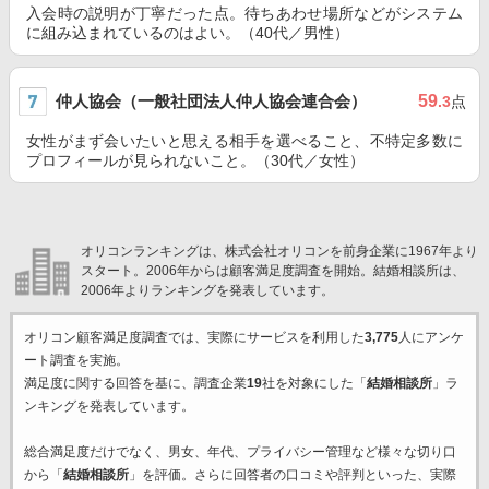
入会時の説明が丁寧だった点。待ちあわせ場所などがシステム
に組み込まれているのはよい。（40代／男性）
仲人協会（一般社団法人仲人協会連合会）
59
.3
点
女性がまず会いたいと思える相手を選べること、不特定多数に
プロフィールが見られないこと。（30代／女性）
オリコンランキングは、株式会社オリコンを前身企業に1967年より
スタート。2006年からは顧客満足度調査を開始。結婚相談所は、
2006年よりランキングを発表しています。
オリコン顧客満足度調査では、実際にサービスを利用した
3,775
人にアンケ
ート調査を実施。
満足度に関する回答を基に、調査企業
19
社を対象にした「
結婚相談所
」ラ
ンキングを発表しています。
総合満足度だけでなく、男女、年代、プライバシー管理など様々な切り口
から「
結婚相談所
」を評価。さらに回答者の口コミや評判といった、実際