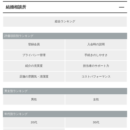
結婚相談所
総合ランキング
評価項目別ランキング
登録会員
入会時の説明
プライバシー管理
手続きのしやすさ
紹介の充実度
担当者のサポート力
店舗の雰囲気・清潔度
コストパフォーマンス
男女別ランキング
男性
女性
年代別ランキング
20代
30代