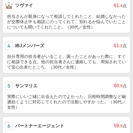
ツヴァイ
61
.4
点
担当さんが親身になって相談してくれたこと。結婚しなかった
が交際休止中も相談にのってくれて、別れるか悩んでいたこと
についても聞いてくれたこと。（30代／女性）
IBJメンバーズ
61
.2
点
自分専用の担当者がいること。困ったことがあった際に、すぐ
に相談できる点。他の担当者さんに連絡しても、周知されてい
て安心出来たところ。（30代／女性）
サンマリエ
60
.9
点
実際にいいご縁に出会えたのでよかった。日程時間調整など融
通効くように対応してくれたので活動しやすかった。（30代／
女性）
パートナーエージェント
59
.5
点