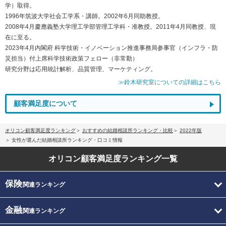
学）取得。
1996年筑波大学社会工学系・講師。2002年6月同助教授。
2008年4月慶應義塾大学理工学部管理工学科・准教授。2011年4月同教授、現
在に至る。
2023年4月内閣府 科学技術・イノベーション推進事務局参事官（インフラ・防
災担当）付上席科学技術政策フェロー（非常勤）
研究分野は応用統計解析、品質管理、マーケティング。
≫鈴木研究室についての詳細はこちら
顧客満足度について
オリコン顧客満足度ランキング
おすすめの結婚相談所ランキング・比較
2022年版
女性が選んだ結婚相談所ランキング・口コミ情報
オリコン顧客満足度
ランキング一覧
保険
関連ランキング
金融
関連ランキング