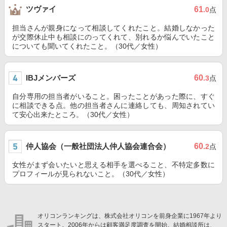
ツヴァイ
61
.0
点
担当さんが親身になって相談してくれたこと。結婚しなかった
が交際休止中も相談にのってくれて、別れるか悩んでいたこと
についても聞いてくれたこと。（30代／女性）
IBJメンバーズ
60
.3
点
自分専用の担当者がいること。困ったことがあった際に、すぐ
に相談できる点。他の担当者さんに連絡しても、周知されてい
て安心出来たところ。（30代／女性）
仲人協会（一般社団法人仲人協会連合会）
60
.2
点
女性がまず会いたいと思える相手を選べること、不特定多数に
プロフィールが見られないこと。（30代／女性）
オリコンランキングは、株式会社オリコンを前身企業に1967年より
スタート。2006年からは顧客満足度調査を開始。結婚相談所は、