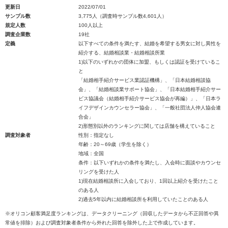
更新日
2022/07/01
サンプル数
3,775人（調査時サンプル数4,601人）
規定人数
100人以上
調査企業数
19社
定義
以下すべての条件を満たす、結婚を希望する男女に対し異性を
紹介する、結婚相談業・結婚相談所業
1)以下のいずれかの団体に加盟、もしくは認証を受けているこ
と
「結婚相手紹介サービス業認証機構」、「日本結婚相談協
会」、「結婚相談業サポート協会」、「日本結婚相手紹介サー
ビス協議会（結婚相手紹介サービス協会が再編）」、「日本ラ
イフデザインカウンセラー協会」、「一般社団法人仲人協会連
合会」
2)形態別以外のランキングに関しては店舗を構えていること
調査対象者
性別：指定なし
年齢：20～69歳（学生を除く）
地域：全国
条件：以下いずれかの条件を満たし、入会時に面談やカウンセ
リングを受けた人
1)現在結婚相談所に入会しており、1回以上紹介を受けたこと
のある人
2)過去5年以内に結婚相談所を利用していたことのある人
※オリコン顧客満足度ランキングは、データクリーニング（回収したデータから不正回答や異
常値を排除）および調査対象者条件から外れた回答を除外した上で作成しています。