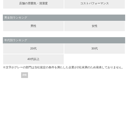
店舗の雰囲気・清潔度
コストパフォーマンス
男女別ランキング
男性
女性
年代別ランキング
20代
30代
40代以上
※文字がグレーの部門は当社規定の条件を満たした企業が2社未満のため発表しておりません。
PR