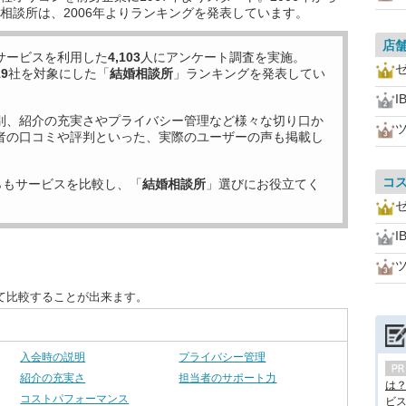
相談所は、2006年よりランキングを発表しています。
店
サービスを利用した
4,103
人にアンケート調査を実施。
19
社を対象にした「
結婚相談所
」ランキングを発表してい
I
別、紹介の充実さやプライバシー管理など様々な切り口か
者の口コミや評判といった、実際のユーザーの声も掲載し
コ
らもサービスを比較し、「
結婚相談所
」選びにお役立てく
I
て比較することが出来ます。
入会時の説明
プライバシー管理
紹介の充実さ
担当者のサポート力
は
コストパフォーマンス
ビス.