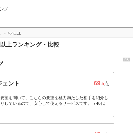
ング
版
40代以上
0代以上ランキング・比較
PR
グ
69
ジェント
.5
点
で要望を聞いて、こちらの要望を極力満たした相手を紹介し
りしているので、安心して使えるサービスです。（40代