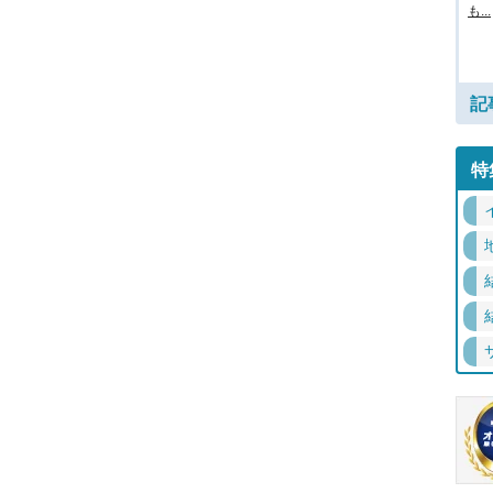
も...
記
特