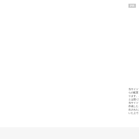
PR
当サイト
らの配置
ります。
とは固く
当サイト
作成した
出された
いた上で