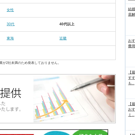
結
女性
底
30代
40代以上
東海
近畿
お
費用
業が2社未満のため発表しておりません。
【最
す
も...
【最
お
ミ...