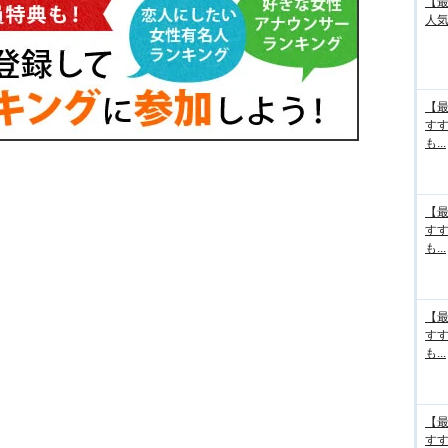
【最
人気
【最
す
も...
【最
す
も...
【最
す
も...
【最
す