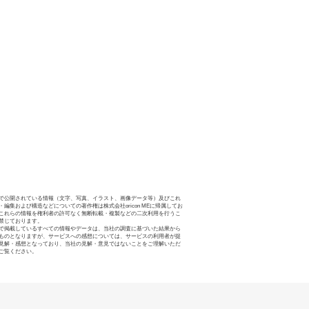
で公開されている情報（文字、写真、イラスト、画像データ等）及びこれ
・編集および構造などについての著作権は株式会社oricon MEに帰属してお
これらの情報を権利者の許可なく無断転載・複製などの二次利用を行うこ
禁じております。
で掲載しているすべての情報やデータは、当社の調査に基づいた結果から
ものとなりますが、サービスへの感想については、サービスの利用者が提
見解・感想となっており、当社の見解・意見ではないことをご理解いただ
ご覧ください。