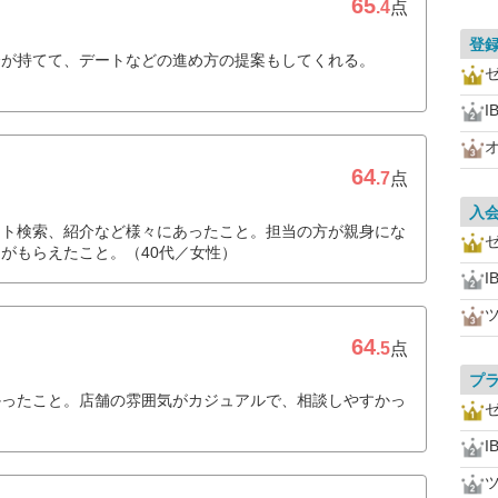
65
.4
点
登
会が持てて、デートなどの進め方の提案もしてくれる。
I
64
.7
点
入
ット検索、紹介など様々にあったこと。担当の方が親身にな
がもらえたこと。（40代／女性）
I
64
.5
点
プ
かったこと。店舗の雰囲気がカジュアルで、相談しやすかっ
I