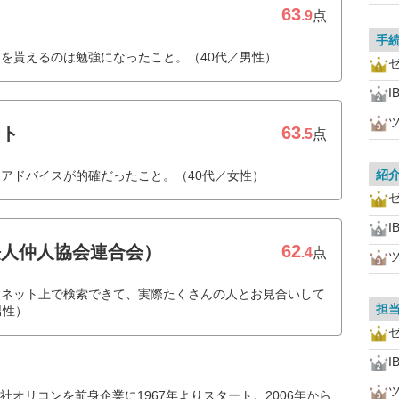
63
.9
点
手
を貰えるのは勉強になったこと。（40代／男性）
I
63
ント
.5
点
紹
アドバイスが的確だったこと。（40代／女性）
I
62
法人仲人協会連合会）
.4
点
もネット上で検索できて、実際たくさんの人とお見合いして
担
男性）
I
オリコンを前身企業に1967年よりスタート。2006年から