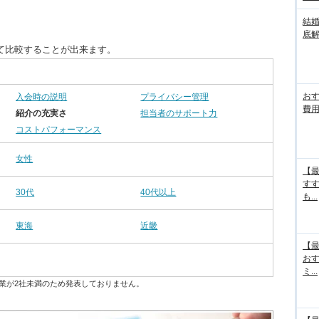
結
底
て比較することが出来ます。
お
入会時の説明
プライバシー管理
費用
紹介の充実さ
担当者のサポート力
コストパフォーマンス
女性
【最
す
30代
40代以上
も...
東海
近畿
【最
お
ミ...
業が2社未満のため発表しておりません。