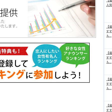
【最
人気
【最
す
も...
【最
す
も...
【最
す
も...
【最
す