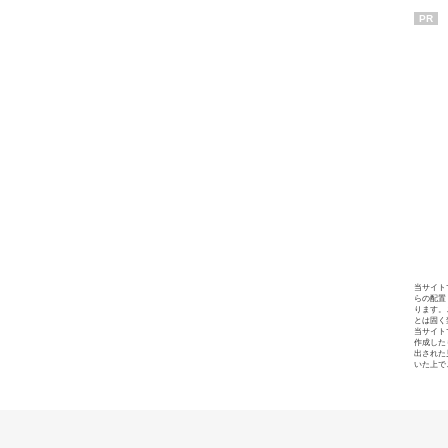
PR
当サイト
らの配置
ります。
とは固く
当サイト
作成した
出された
いた上で