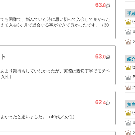
63
.8
点
手
とても困難で、悩んでいた時に思い切って入会して良かった
えて入会3ヶ月で退会する事ができて良かったです。（30
I
63
ント
.0
点
紹
、あまり期待もしていなかったが、実際は親切丁寧でモチベ
／女性）
I
62
.4
点
担
よかったと思いました。（40代／女性）
I