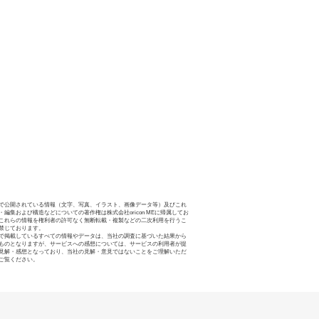
で公開されている情報（文字、写真、イラスト、画像データ等）及びこれ
・編集および構造などについての著作権は株式会社oricon MEに帰属してお
これらの情報を権利者の許可なく無断転載・複製などの二次利用を行うこ
禁じております。
で掲載しているすべての情報やデータは、当社の調査に基づいた結果から
ものとなりますが、サービスへの感想については、サービスの利用者が提
見解・感想となっており、当社の見解・意見ではないことをご理解いただ
ご覧ください。