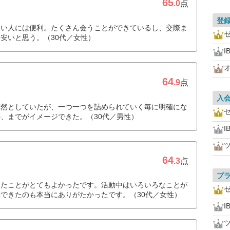
65
.0
点
登
たい人には便利。たくさん会うことができているし、交際ま
安いと思う。（30代／女性）
I
64
.9
点
入
漠然としていたが、一つ一つを詰められていく毎に明確にな
、までがイメージできた。（30代／男性）
I
64
.3
点
プ
きたことがとてもよかったです。活動中はいろいろなことが
できたのも本当にありがたかったです。（30代／女性）
I