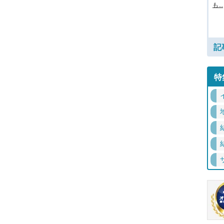
も...
記
特