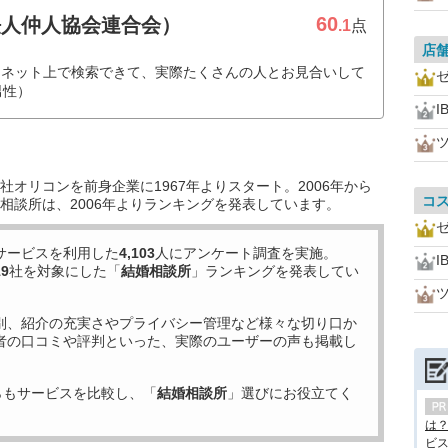
60
法人仲人協会連合会）
.1
点
店
もネット上で検索できて、実際たくさんの人とお見合いして
男性）
I
オリコンを前身企業に1967年よりスタート。2006年から
コ
相談所は、2006年よりランキングを発表しています。
サービスを利用した
4,103
人にアンケート調査を実施。
I
19
社を対象にした「
結婚相談所
」ランキングを発表してい
別、紹介の充実さやプライバシー管理など様々な切り口か
者の口コミや評判といった、実際のユーザーの声も掲載し
らもサービスを比較し、「
結婚相談所
」選びにお役立てく
は
ビス.