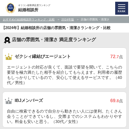
オリコン顧客満足度ランキング
結婚相談所
おすすめの結婚相談所ランキング・比較
2024年版
店舗の雰囲気・清潔さ
【2024年】結婚相談所の店舗の雰囲気・清潔さランキング・比較
店舗の雰囲気・清潔さ 満足度ランキング
ゼクシィ縁結びエージェント
72
.7
点
エージェントの対応が良くて、面談で要望を聞いて、こちらの
要望を極力満たした相手を紹介してもらえます。利用者の履歴
もしっかりしているので、安心して使えるサービスです。（40
代／男性）
IBJメンバーズ
69
.8
点
自由に検索できるので自分から動きたい人には便利。たくさん
会うことができているし、交際までのシステムもわかりやす
い。料金も安いと思う。（30代／女性）