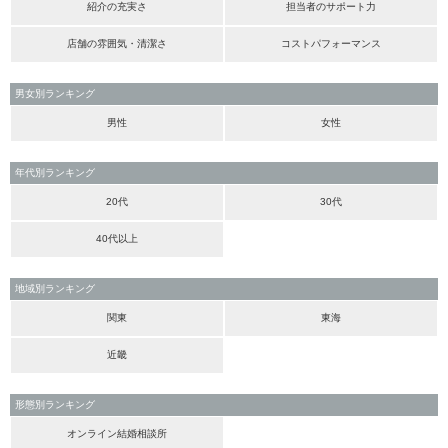
紹介の充実さ
担当者のサポート力
店舗の雰囲気・清潔さ
コストパフォーマンス
男女別ランキング
男性
女性
年代別ランキング
20代
30代
40代以上
地域別ランキング
関東
東海
近畿
形態別ランキング
オンライン結婚相談所