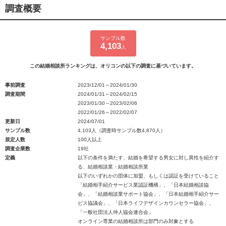
調査概要
サンプル数
4,103
人
この結婚相談所ランキングは、オリコンの以下の調査に基づいています。
事前調査
2023/12/01～2024/01/30
調査期間
2024/01/31～2024/02/15
2023/01/30～2023/02/06
2022/01/26～2022/02/07
更新日
2024/07/01
サンプル数
4,103人（調査時サンプル数4,870人）
規定人数
100人以上
調査企業数
19社
定義
以下の条件を満たす、結婚を希望する男女に対し異性を紹介す
る、結婚相談業・結婚相談所業
以下のいずれかの団体に加盟、もしくは認証を受けていること
「結婚相手紹介サービス業認証機構」、「日本結婚相談協
会」、「結婚相談業サポート協会」、「日本結婚相手紹介サー
ビス協議会」、「日本ライフデザインカウンセラー協会」、
「一般社団法人仲人協会連合会」
オンライン専業の結婚相談所は部門のみ対象とする