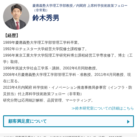
慶應義塾大学理工学部教授／内閣府 上席科学技術政策フェロー
（非常勤）
鈴木秀男
【経歴】
1989年慶應義塾大学理工学部管理工学科卒業。
1992年ロチェスター大学経営大学院修士課程修了。
1996年東京工業大学大学院理工学研究科博士課程経営工学専攻修了。博士（工
学）取得。
1996年筑波大学社会工学系・講師。2002年6月同助教授。
2008年4月慶應義塾大学理工学部管理工学科・准教授。2011年4月同教授、現
在に至る。
2023年4月内閣府 科学技術・イノベーション推進事務局参事官（インフラ・防
災担当）付上席科学技術政策フェロー（非常勤）
研究分野は応用統計解析、品質管理、マーケティング。
≫鈴木研究室についての詳細はこちら
顧客満足度について