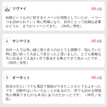
ツヴァイ
69
.2
点
結婚というものに対するイメージが漠然としていたが、一つ一
つを詰められていく毎に明確になり、自分にとって結婚は必要
かどうか、までがイメージできた。（30代／男性）
サンマリエ
68
.9
点
自分一人では良い縁に巡り合うのはとても困難で、悩んでいた
時に思い切って入会して良かったと思いました。とても素敵な
方に出会えて入会3ヶ月で退会する事ができて良かったです。
（30代／女性）
オーネット
68
.2
点
担当の方といつでも電話で相談ができたことがとてもよかった
です。活動中はいろいろなことがあるので、何でも話せる関係
性が構築できたのも本当にありがたかったです。（30代／女
性）