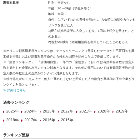
調査対象者
性別：指定なし
年齢：20～69歳（学生を除く）
地域：全国
条件：以下いずれかの条件を満たし、入会時に面談やカウンセ
リングを受けた人
1)現在結婚相談所に入会しており、1回以上紹介を受けたこと
のある人
2)過去5年以内に結婚相談所を利用していたことのある人
※オリコン顧客満足度ランキングは、データクリーニング（回収したデータから不正回答や異
常値を排除）および調査対象者条件から外れた回答を除外した上で作成しています。
※「総合ランキング」、「評価項目別」、部門の「業態別」においては有効回答者数が規定人
数を満たした企業のみランクイン対象となります。その他の部門においては有効回答者数が規
定人数の半数以上の企業がランクイン対象となります。
※総合得点が60.0点以上で、他人に薦めたくないと回答した人の割合が基準値以下の企業がラ
ンクイン対象となります。
≫ 詳細はこちら
過去ランキング
2025年
2024年
2023年
2022年
2021年
2020年
2019年
2018年
2017年
2016年
2015年
ランキング監修