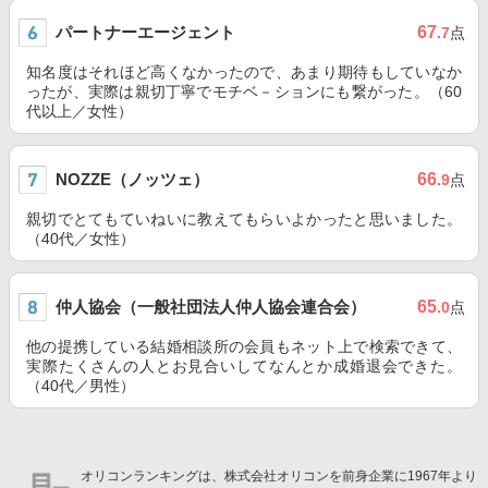
パートナーエージェント
67
.7
点
知名度はそれほど高くなかったので、あまり期待もしていなか
ったが、実際は親切丁寧でモチベ－ションにも繋がった。（60
代以上／女性）
NOZZE（ノッツェ）
66
.9
点
親切でとてもていねいに教えてもらいよかったと思いました。
（40代／女性）
仲人協会（一般社団法人仲人協会連合会）
65
.0
点
他の提携している結婚相談所の会員もネット上で検索できて、
実際たくさんの人とお見合いしてなんとか成婚退会できた。
（40代／男性）
オリコンランキングは、株式会社オリコンを前身企業に1967年より