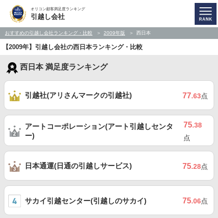
オリコン顧客満足度ランキング
引越し会社
おすすめの引越し会社ランキング・比較
2009年版
西日本
【2009年】引越し会社の西日本ランキング・比較
西日本 満足度ランキング
引越社(アリさんマークの引越社)
77
.63
点
75
.38
アートコーポレーション(アート引越しセンタ
ー)
点
日本通運(日通の引越しサービス)
75
.28
点
サカイ引越センター(引越しのサカイ)
75
.06
点