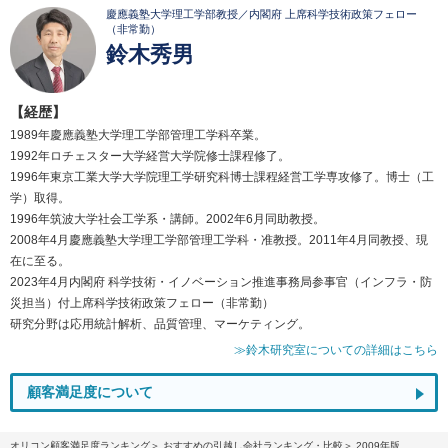
慶應義塾大学理工学部教授／内閣府 上席科学技術政策フェロー
（非常勤）
鈴木秀男
【経歴】
1989年慶應義塾大学理工学部管理工学科卒業。
1992年ロチェスター大学経営大学院修士課程修了。
1996年東京工業大学大学院理工学研究科博士課程経営工学専攻修了。博士（工
学）取得。
1996年筑波大学社会工学系・講師。2002年6月同助教授。
2008年4月慶應義塾大学理工学部管理工学科・准教授。2011年4月同教授、現
在に至る。
2023年4月内閣府 科学技術・イノベーション推進事務局参事官（インフラ・防
災担当）付上席科学技術政策フェロー（非常勤）
研究分野は応用統計解析、品質管理、マーケティング。
≫鈴木研究室についての詳細はこちら
顧客満足度について
オリコン顧客満足度ランキング
おすすめの引越し会社ランキング・比較
2009年版