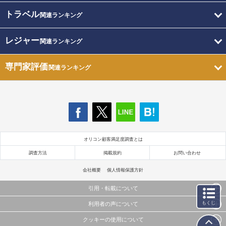
トラベル
関連ランキング
レジャー
関連ランキング
専門家評価
関連ランキング
オリコン顧客満足度調査とは
調査方法
掲載規約
お問い合わせ
会社概要
個人情報保護方針
引用・転載について
もくじ
利用者の声について
当サイトで公開されている情報（文字、写真、イラスト、画像データ等）及びこれらの配置・
編集および構造などについての著作権は株式会社oricon MEに帰属しております。
クッキーの使用について
当サイトに掲載している内容はすべてサービスの利用者が提出された見解・感想です。
これらの情報を権利者の許可なく無断転載・複製などの二次利用を行うことは固く禁じており