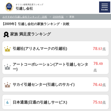
オリコン顧客満足度ランキング
引越し会社
おすすめの引越し会社ランキング・比較
2009年版
家族
【2009年】引越し会社の家族ランキング・比較
家族 満足度ランキング
引越社(アリさんマークの引越社)
78
.57
点
76
.49
アートコーポレーション(アート引越しセンタ
ー)
点
サカイ引越センター(引越しのサカイ)
76
.42
点
日本通運(日通の引越しサービス)
75
.52
点