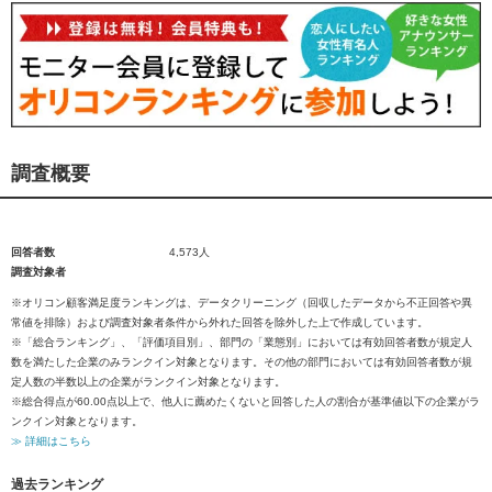
調査概要
回答者数
4,573人
調査対象者
※オリコン顧客満足度ランキングは、データクリーニング（回収したデータから不正回答や異
常値を排除）および調査対象者条件から外れた回答を除外した上で作成しています。
※「総合ランキング」、「評価項目別」、部門の「業態別」においては有効回答者数が規定人
数を満たした企業のみランクイン対象となります。その他の部門においては有効回答者数が規
定人数の半数以上の企業がランクイン対象となります。
※総合得点が60.00点以上で、他人に薦めたくないと回答した人の割合が基準値以下の企業がラ
ンクイン対象となります。
≫ 詳細はこちら
過去ランキング