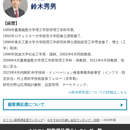
鈴木秀男
【経歴】
1989年慶應義塾大学理工学部管理工学科卒業。
1992年ロチェスター大学経営大学院修士課程修了。
1996年東京工業大学大学院理工学研究科博士課程経営工学専攻修了。博士（工
学）取得。
1996年筑波大学社会工学系・講師。2002年6月同助教授。
2008年4月慶應義塾大学理工学部管理工学科・准教授。2011年4月同教授、現
在に至る。
2023年4月内閣府 科学技術・イノベーション推進事務局参事官（インフラ・防
災担当）付上席科学技術政策フェロー（非常勤）
研究分野は応用統計解析、品質管理、マーケティング。
≫鈴木研究室についての詳細はこちら
顧客満足度について
オリコン顧客満足度ランキング
おすすめの引越し会社ランキング・比較
2020年版