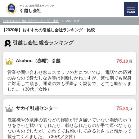
オリコン顧客満足度ランキング
引越し会社
おすすめの引越し会社ランキング・比較
2020年版
【2020年】おすすめの引越し会社ランキング・比較
引越し会社 総合ランキング
Akabou（赤帽）引越
76
.19
点
営業や問い合わせ窓口スタッフの方については、電話での応対
のみなので身だしなみ等は判断しかねますが、繁忙期でも親身
に対応して頂き、運送の方も手際よく親切で、とても助かりま
した。（30代／女性）
サカイ引越センター
75
.83
点
洗濯機や冷蔵庫の裏などの掃除が行き届いていない場所のホコ
リをさっと拭いてくれたり、載せ忘れたものが手で運べなくも
ないものでしたが、あわててお願いしてみるとさっと預かって
載せてくれました。（30代／女性）