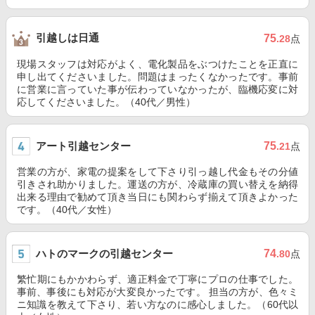
引越しは日通
75
.28
点
現場スタッフは対応がよく、電化製品をぶつけたことを正直に
申し出てくださいました。問題はまったくなかったです。事前
に営業に言っていた事が伝わっていなかったが、臨機応変に対
応してくださいました。（40代／男性）
アート引越センター
75
.21
点
営業の方が、家電の提案をして下さり引っ越し代金もその分値
引きされ助かりました。運送の方が、冷蔵庫の買い替えを納得
出来る理由で勧めて頂き当日にも関わらず揃えて頂きよかった
です。（40代／女性）
ハトのマークの引越センター
74
.80
点
繁忙期にもかかわらず、適正料金で丁寧にプロの仕事でした。
事前、事後にも対応が大変良かったです。 担当の方が、色々ミ
ニ知識を教えて下さり、若い方なのに感心しました。（60代以