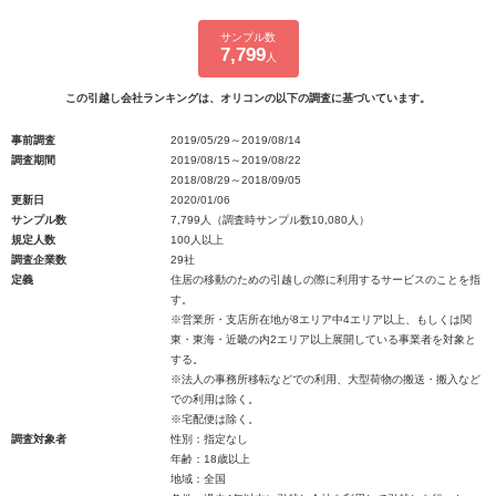
サンプル数
7,799
人
この引越し会社ランキングは、オリコンの以下の調査に基づいています。
事前調査
2019/05/29～2019/08/14
調査期間
2019/08/15～2019/08/22
2018/08/29～2018/09/05
更新日
2020/01/06
サンプル数
7,799人（調査時サンプル数10,080人）
規定人数
100人以上
調査企業数
29社
定義
住居の移動のための引越しの際に利用するサービスのことを指
す。
※営業所・支店所在地が8エリア中4エリア以上、もしくは関
東・東海・近畿の内2エリア以上展開している事業者を対象と
する。
※法人の事務所移転などでの利用、大型荷物の搬送・搬入など
での利用は除く。
※宅配便は除く。
調査対象者
性別：指定なし
年齢：18歳以上
地域：全国