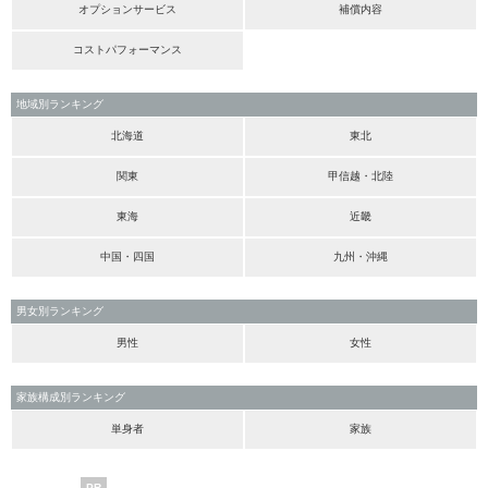
オプションサービス
補償内容
コストパフォーマンス
地域別ランキング
北海道
東北
関東
甲信越・北陸
東海
近畿
中国・四国
九州・沖縄
男女別ランキング
男性
女性
家族構成別ランキング
単身者
家族
PR