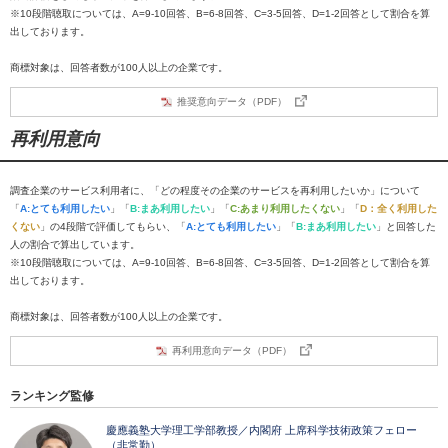
※10段階聴取については、A=9-10回答、B=6-8回答、C=3-5回答、D=1-2回答として割合を算
出しております。
商標対象は、回答者数が100人以上の企業です。
推奨意向データ（PDF）
再利用意向
調査企業のサービス利用者に、「どの程度その企業のサービスを再利用したいか」について
「
A:とても利用したい
」「
B:まあ利用したい
」「
C:あまり利用したくない
」「
D：全く利用した
くない
」の4段階で評価してもらい、「
A:とても利用したい
」「
B:まあ利用したい
」と回答した
人の割合で算出しています。
※10段階聴取については、A=9-10回答、B=6-8回答、C=3-5回答、D=1-2回答として割合を算
出しております。
商標対象は、回答者数が100人以上の企業です。
再利用意向データ（PDF）
ランキング監修
慶應義塾大学理工学部教授／内閣府 上席科学技術政策フェロー
（非常勤）