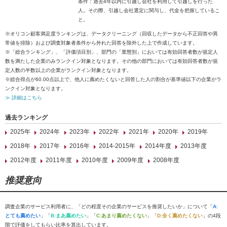
条件：過去4年以内に引越し会社を利用して引越しを行った
人。その際、引越し会社選定に関与し、代金を把握しているこ
と。
※オリコン顧客満足度ランキングは、データクリーニング（回収したデータから不正回答や異
常値を排除）および調査対象者条件から外れた回答を除外した上で作成しています。
※「総合ランキング」、「評価項目別」、部門の「業態別」においては有効回答者数が規定人
数を満たした企業のみランクイン対象となります。その他の部門においては有効回答者数が規
定人数の半数以上の企業がランクイン対象となります。
※総合得点が60.00点以上で、他人に薦めたくないと回答した人の割合が基準値以下の企業がラ
ンクイン対象となります。
≫ 詳細はこちら
過去ランキング
2025年
2024年
2023年
2022年
2021年
2020年
2019年
2018年
2017年
2016年
2014-2015年
2014年度
2013年度
2012年度
2011年度
2010年度
2009年度
2008年度
推奨意向
調査企業のサービス利用者に、「どの程度その企業のサービスを推奨したいか」について「
A:
とても薦めたい
」「
B:まあ薦めたい
」「
C:あまり薦めたくない
」「
D:全く薦めたくない
」の4段
階で評価をしてもらい比率を算出しています。