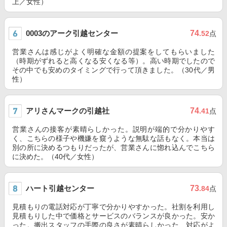
上／女性）
0003のアーク引越センター
74
.52
点
営業さんは感じがよく明確な金額の提案をしてもらいました
（時期がずれると高くなる安くなる等）。高い時期でしたので
その中でも安めのタイミングで行って頂きました。（30代／男
性）
アリさんマークの引越社
74
.41
点
営業さんの接客が素晴らしかった。説明が端的で分かりやす
く、こちらの様子や機嫌を窺うような無駄な話もなく。本当は
別の所に決めるつもりだったが、営業さんに惚れ込んでこちら
に決めた。（40代／女性）
ハート引越センター
73
.84
点
見積もりの電話対応が丁寧で分かりやすかった。社割を利用し
見積もりした中で価格とサービスのバランスが良かった。安か
った。搬出スタッフの手際の良さが素晴らしかった、対応がよ