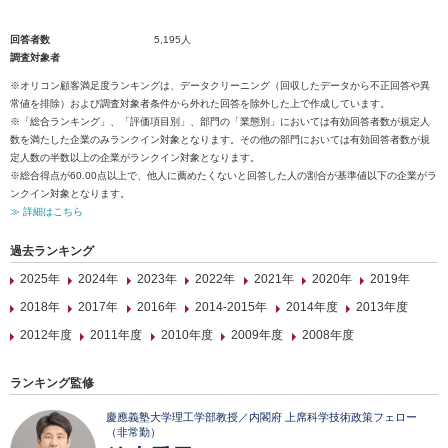
回答者数
5,195人
調査対象者
※オリコン顧客満足度ランキングは、データクリーニング（回収したデータから不正回答や異
常値を排除）および調査対象者条件から外れた回答を除外した上で作成しています。
※「総合ランキング」、「評価項目別」、部門の「業態別」においては有効回答者数が規定人
数を満たした企業のみランクイン対象となります。その他の部門においては有効回答者数が規
定人数の半数以上の企業がランクイン対象となります。
※総合得点が60.00点以上で、他人に薦めたくないと回答した人の割合が基準値以下の企業がラ
ンクイン対象となります。
≫ 詳細はこちら
過去ランキング
2025年
2024年
2023年
2022年
2021年
2020年
2019年
2018年
2017年
2016年
2014-2015年
2014年度
2013年度
2012年度
2011年度
2010年度
2009年度
2008年度
ランキング監修
慶應義塾大学理工学部教授／内閣府 上席科学技術政策フェロー
（非常勤）