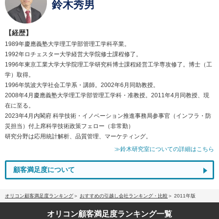
鈴木秀男
【経歴】
1989年慶應義塾大学理工学部管理工学科卒業。
1992年ロチェスター大学経営大学院修士課程修了。
1996年東京工業大学大学院理工学研究科博士課程経営工学専攻修了。博士（工
学）取得。
1996年筑波大学社会工学系・講師。2002年6月同助教授。
2008年4月慶應義塾大学理工学部管理工学科・准教授。2011年4月同教授、現
在に至る。
2023年4月内閣府 科学技術・イノベーション推進事務局参事官（インフラ・防
災担当）付上席科学技術政策フェロー（非常勤）
研究分野は応用統計解析、品質管理、マーケティング。
≫鈴木研究室についての詳細はこちら
顧客満足度について
オリコン顧客満足度ランキング
おすすめの引越し会社ランキング・比較
2011年版
オリコン顧客満足度
ランキング一覧