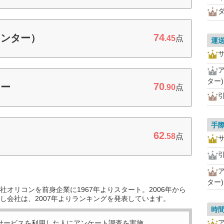
74
センター）
.45
点
運
ター)
70
ター
.90
点
手
62
ー
.58
点
ター)
オリコンを前身企業に1967年よりスタート。2006年から
し会社は、2007年よりランキングを発表しています。
時
サービスを利用した
人にアンケート調査を実施。