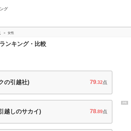
ング
版
女性
性ランキング・比較
79
クの引越社)
.32
点
PR
78
引越しのサカイ)
.89
点