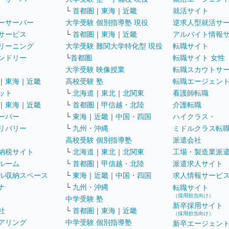
└
首都圏
｜
東海
｜
近畿
就活サイト
ーサーバー
大学受験 個別指導塾 現役
逆求人型就活サ
サービス
└
首都圏
｜
東海
｜
近畿
アルバイト情報
リーニング
大学受験 難関大学特化型 現役
転職サイト
ンドリー
└
首都圏
転職サイト 女性
大学受験 映像授業
転職スカウトサ
｜
東海
｜
近畿
高校受験 塾
転職エージェン
ット
└
北海道
｜
東北
｜
北関東
看護師転職
｜
東海
｜
近畿
└
首都圏
｜
甲信越・北陸
介護転職
ーパー
└
東海
｜
近畿
｜
中国・四国
ハイクラス・
リバリー
└
九州・沖縄
ミドルクラス転
高校受験 個別指導塾
派遣会社
納税サイト
└
北海道
｜
東北
｜
北関東
工場・製造業派
ルーム
└
首都圏
｜
甲信越・北陸
派遣求人サイト
ル収納スペース
└
東海
｜
近畿
｜
中国・四国
求人情報サービ
ナ
└
九州・沖縄
転職サイト
（採用担当向け）
中学受験 塾
新卒採用サイト
社
└
首都圏
｜
東海
｜
近畿
（採用担当向け）
アリング
中学受験 個別指導塾
新卒エージェン