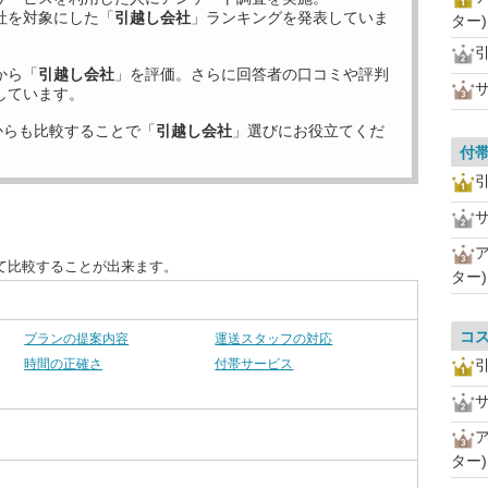
社を対象にした「
引越し会社
」ランキングを発表していま
ター)
から「
引越し会社
」を評価。さらに回答者の口コミや評判
しています。
からも比較することで「
引越し会社
」選びにお役立てくだ
付
て比較することが出来ます。
ター)
コ
プランの提案内容
運送スタッフの対応
時間の正確さ
付帯サービス
ター)