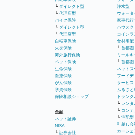
└
ダイレクト型
浄水型
└
代理店型
ウォータ
バイク保険
家事代行
└
ダイレクト型
ハウスク
└
代理店型
コインラ
自転車保険
食材宅配
火災保険
└
首都圏
海外旅行保険
ミールキ
ペット保険
└
首都圏
生命保険
ネットス
医療保険
フードデ
がん保険
サービス
学資保険
ふるさと
保険相談ショップ
トランク
└
レンタ
└
コンテ
金融
└
宅配型
ネット証券
引越し会
NISA
カーシェ
└
証券会社