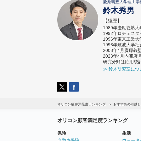
慶應義塾大学理工学
鈴木秀男
【経歴】
1989年慶應義塾
1992年ロチェス
1996年東京工業
1996年筑波大学
2008年4月慶應
2023年4月内閣
研究分野は応用統
≫ 鈴木研究室につ
オリコン顧客満足度ランキング
おすすめの引越し
オリコン顧客満足度ランキング
保険
生活
自動車保険
ウォータ