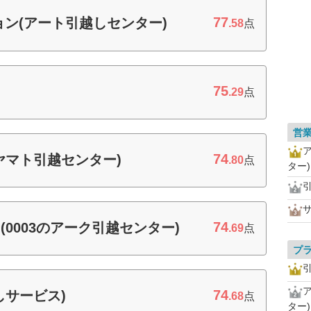
77
ン(アート引越しセンター)
.58
点
75
.29
点
営
74
ヤマト引越センター)
.80
点
ター)
74
0003のアーク引越センター)
.69
点
プ
74
しサービス)
.68
点
ター)