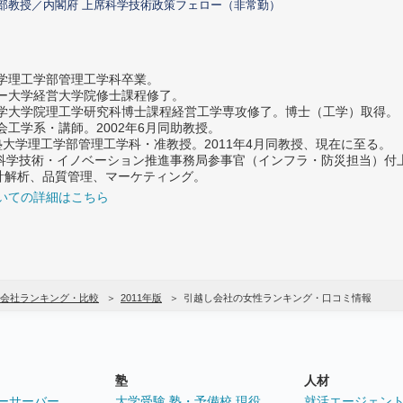
部教授／内閣府 上席科学技術政策フェロー（非常勤）
大学理工学部管理工学科卒業。
ター大学経営大学院修士課程修了。
大学大学院理工学研究科博士課程経営工学専攻修了。博士（工学）取得。
社会工学系・講師。2002年6月同助教授。
義塾大学理工学部管理工学科・准教授。2011年4月同教授、現在に至る。
府 科学技術・イノベーション推進事務局参事官（インフラ・防災担当）
計解析、品質管理、マーケティング。
いての詳細はこちら
会社ランキング・比較
2011年版
引越し会社の女性ランキング・口コミ情報
塾
人材
ーサーバー
大学受験 塾・予備校 現役
就活エージェン