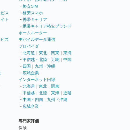
└
格安SIM
ービス
└
格安スマホ
サイト
└
携帯キャリア
└
携帯キャリア格安ブランド
ホームルーター
ービス
モバイルデータ通信
ト
プロバイダ
└
北海道
｜
東北
｜
関東
｜
東海
└
甲信越・北陸
｜
近畿
｜
中国
└
四国
｜
九州・沖縄
職
└
広域企業
インターネット回線
遣
└
北海道
｜
東北
｜
関東
└
甲信越・北陸
｜
東海
｜
近畿
ス
└
中国・四国
｜
九州・沖縄
└
広域企業
専門家評価
ト
保険