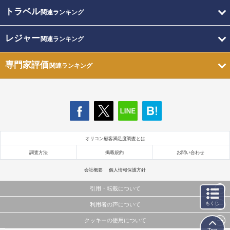
トラベル
関連ランキング
レジャー
関連ランキング
専門家評価
関連ランキング
オリコン顧客満足度調査とは
調査方法
掲載規約
お問い合わせ
会社概要
個人情報保護方針
引用・転載について
もくじ
利用者の声について
当サイトで公開されている情報（文字、写真、イラスト、画像データ等）及びこれらの配置・
編集および構造などについての著作権は株式会社oricon MEに帰属しております。
クッキーの使用について
当サイトに掲載している内容はすべてサービスの利用者が提出された見解・感想です。
これらの情報を権利者の許可なく無断転載・複製などの二次利用を行うことは固く禁じており