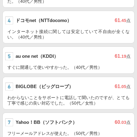
た。（40代／男性）
ドコモnet（NTTdocomo）
61
.45
点
インターネット接続に関しては安定していて不自由が全くな
い。（40代／男性）
au one net（KDDI）
61
.19
点
すぐに開通して使いやすかった。（40代／男性）
BIGLOBE（ビッグローブ）
61
.05
点
わからないことをサポートに電話して聞いたのですが、とても
丁寧で感じの良い対応でした。（50代／女性）
Yahoo！BB（ソフトバンク）
60
.03
点
フリーメールアドレスが使えた。（50代／男性）