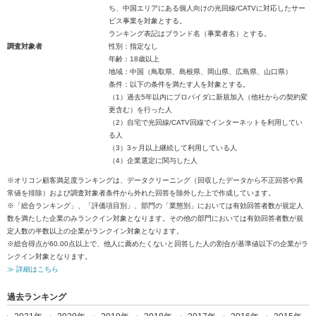
ち、中国エリアにある個人向けの光回線/CATVに対応したサー
ビス事業を対象とする。
ランキング表記はブランド名（事業者名）とする。
調査対象者
性別：指定なし
年齢：18歳以上
地域：中国（鳥取県、島根県、岡山県、広島県、山口県）
条件：以下の条件を満たす人を対象とする。
（1）過去5年以内にプロバイダに新規加入（他社からの契約変
更含む）を行った人
（2）自宅で光回線/CATV回線でインターネットを利用してい
る人
（3）3ヶ月以上継続して利用している人
（4）企業選定に関与した人
※オリコン顧客満足度ランキングは、データクリーニング（回収したデータから不正回答や異
常値を排除）および調査対象者条件から外れた回答を除外した上で作成しています。
※「総合ランキング」、「評価項目別」、部門の「業態別」においては有効回答者数が規定人
数を満たした企業のみランクイン対象となります。その他の部門においては有効回答者数が規
定人数の半数以上の企業がランクイン対象となります。
※総合得点が60.00点以上で、他人に薦めたくないと回答した人の割合が基準値以下の企業がラ
ンクイン対象となります。
≫ 詳細はこちら
過去ランキング