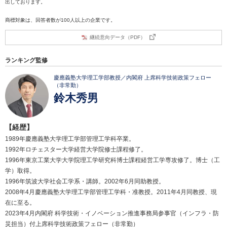
出しております。
商標対象は、回答者数が100人以上の企業です。
継続意向データ（PDF）
ランキング監修
慶應義塾大学理工学部教授／内閣府 上席科学技術政策フェロー
（非常勤）
鈴木秀男
【経歴】
1989年慶應義塾大学理工学部管理工学科卒業。
1992年ロチェスター大学経営大学院修士課程修了。
1996年東京工業大学大学院理工学研究科博士課程経営工学専攻修了。博士（工
学）取得。
1996年筑波大学社会工学系・講師。2002年6月同助教授。
2008年4月慶應義塾大学理工学部管理工学科・准教授。2011年4月同教授、現
在に至る。
2023年4月内閣府 科学技術・イノベーション推進事務局参事官（インフラ・防
災担当）付上席科学技術政策フェロー（非常勤）