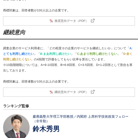
商標対象は、回答者数が100人以上の企業です。
推奨意向データ（PDF）
継続意向
調査企業のサービス利用者に、「どの程度その企業のサービスを継続したいか」について「
A:
とても利用し続けたい
」「
B:まあ利用し続けたい
」「
C:あまり利用し続けたくない
」「
D:全く
利用し続けたくない
」の4段階で評価をしてもらい比率を算出しています。
※10段階聴取については、A=9-10回答、B=6-8回答、C=3-5回答、D=1-2回答として割合を算
出しております。
商標対象は、回答者数が100人以上の企業です。
継続意向データ（PDF）
ランキング監修
慶應義塾大学理工学部教授／内閣府 上席科学技術政策フェロー
（非常勤）
鈴木秀男