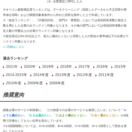
（4）企業選定に関与した人
※オリコン顧客満足度ランキングは、データクリーニング（回収したデータから不正回答や異
常値を排除）および調査対象者条件から外れた回答を除外した上で作成しています。
※「総合ランキング」、「評価項目別」、部門の「業態別」においては有効回答者数が規定人
数を満たした企業のみランクイン対象となります。その他の部門においては有効回答者数が規
定人数の半数以上の企業がランクイン対象となります。
※総合得点が60.00点以上で、他人に薦めたくないと回答した人の割合が基準値以下の企業がラ
ンクイン対象となります。
≫ 詳細はこちら
過去ランキング
2021年
2020年
2019年
2018年
2017年
2016年
2015年
2014-2015年
2014年度
2013年度
2012年度
2011年度
2010年度
2009年度
2008年度
推奨意向
調査企業のサービス利用者に、「どの程度その企業のサービスを推奨したいか」について「
A:
とても薦めたい
」「
B:まあ薦めたい
」「
C:あまり薦めたくない
」「
D:全く薦めたくない
」の4段
階で評価をしてもらい比率を算出しています。
※10段階聴取については、A=9-10回答、B=6-8回答、C=3-5回答、D=1-2回答として割合を算
出しております。