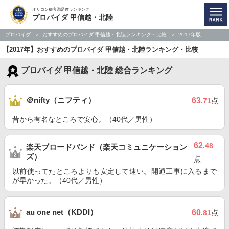
オリコン顧客満足度ランキング
プロバイダ 甲信越・北陸
プロバイダ
おすすめのプロバイダ 甲信越・北陸ランキング・比較
2017年版
【2017年】おすすめのプロバイダ 甲信越・北陸ランキング・比較
プロバイダ 甲信越・北陸 総合ランキング
＠nifty（ニフティ）
63
.71
点
昔から有名なところで安心。（40代／男性）
62
.48
楽天ブロードバンド（楽天コミュニケーション
ズ）
点
以前使ってたところよりも安定して速い。開通工事に入るまで
が早かった。（40代／男性）
au one net（KDDI）
60
.81
点