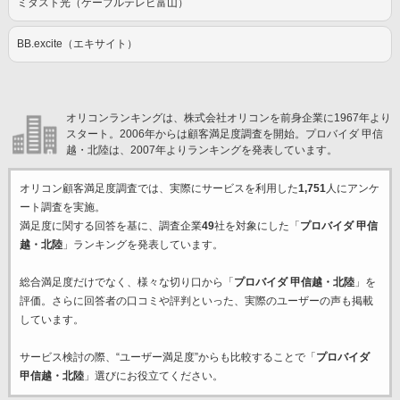
ミタスト光（ケーブルテレビ富山）
BB.excite（エキサイト）
オリコンランキングは、株式会社オリコンを前身企業に1967年より
スタート。2006年からは顧客満足度調査を開始。プロバイダ 甲信
越・北陸は、2007年よりランキングを発表しています。
オリコン顧客満足度調査では、実際にサービスを利用した
1,751
人にアンケ
ート調査を実施。
満足度に関する回答を基に、調査企業
49
社を対象にした「
プロバイダ 甲信
越・北陸
」ランキングを発表しています。
総合満足度だけでなく、様々な切り口から「
プロバイダ 甲信越・北陸
」を
評価。さらに回答者の口コミや評判といった、実際のユーザーの声も掲載
しています。
サービス検討の際、“ユーザー満足度”からも比較することで「
プロバイダ
甲信越・北陸
」選びにお役立てください。