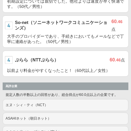
初期設定については親切でした。他社よりは速度が早く快適で
す。（50代／男性）
60
.46
So-net（ソニーネットワークコミュニケーショ
ンズ）
点
大手のプロバイダーであり、手続きにおいてもメールなどで丁
寧に連絡があった。（50代／男性）
ぷらら（NTTぷらら）
60
.46
点
以前より料金がやすくなったこと！（60代以上／女性）
高評企業
規定人数の半数以上の回答があり、総合得点が60.0点以上の企業です。
エヌ・シィ・ティ（NCT）
ASAHIネット（朝日ネット）