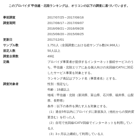
このプロバイダ 甲信越・北陸ランキングは、オリコンの以下の調査に基づいています。
事前調査
2017/07/25～2017/08/16
調査期間
2017/08/17～2017/09/07
2016/09/21～2016/09/28
2015/08/20～2015/08/25
更新日
2017/12/01
サンプル数
1,751人（全国調査における総サンプル数24,968人）
規定人数
50人以上
調査企業数
49社
定義
プロバイダ事業者が提供するインターネット接続サービスのう
ち、甲信越・北陸エリアにある個人向けの光回線/CATVに対応
したサービス事業を対象とする。
ランキング表記はブランド名（事業者名）とする。
調査対象者
性別：指定なし
年齢：18歳以上
地域：甲信越・北陸（新潟県、富山県、石川県、福井県、山梨
県、長野県）
条件：以下の条件を満たす人を対象とする。
（1）過去5年以内にプロバイダに新規加入（他社からの契約変
更含む）を行った人
（2）自宅で光回線/CATV回線でインターネットを利用してい
る人
（3）3ヶ月以上継続して利用している人