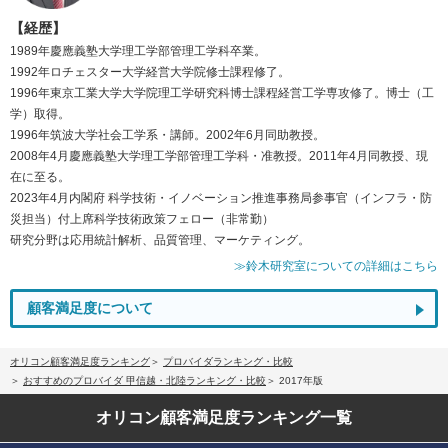
【経歴】
1989年慶應義塾大学理工学部管理工学科卒業。
1992年ロチェスター大学経営大学院修士課程修了。
1996年東京工業大学大学院理工学研究科博士課程経営工学専攻修了。博士（工
学）取得。
1996年筑波大学社会工学系・講師。2002年6月同助教授。
2008年4月慶應義塾大学理工学部管理工学科・准教授。2011年4月同教授、現
在に至る。
2023年4月内閣府 科学技術・イノベーション推進事務局参事官（インフラ・防
災担当）付上席科学技術政策フェロー（非常勤）
研究分野は応用統計解析、品質管理、マーケティング。
≫鈴木研究室についての詳細はこちら
顧客満足度について
オリコン顧客満足度ランキング
プロバイダランキング・比較
おすすめのプロバイダ 甲信越・北陸ランキング・比較
2017年版
オリコン顧客満足度
ランキング一覧