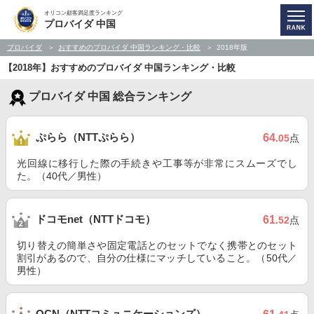
オリコン顧客満足度ランキング
プロバイダ 中国
プロバイダ
おすすめのプロバイダ 中国ランキング・比較
2018年版
【2018年】おすすめのプロバイダ 中国ランキング・比較
プロバイダ 中国 総合ランキング
ぷらら（NTTぷらら）
64
.05
点
光回線に移行した際の手続きや工事等が非常にスムーズでし
た。（40代／男性）
ドコモnet（NTTドコモ）
61
.52
点
切り替えの簡単さや固定電話とのセットでなく携帯とのセット
割引があるので、自分の仕様にマッチしていること。（50代／
男性）
OCN（NTTコミュニケーションズ）