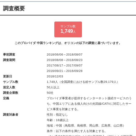
調査概要
サンプル数
1,749
人
このプロバイダ 中国ランキングは、オリコンの以下の調査に基づいています。
事前調査
2018/06/06～2018/08/07
調査期間
2018/08/08～2018/08/23
2017/08/17～2017/09/07
2016/09/21～2016/09/28
更新日
2018/12/03
サンプル数
1,749人（全国調査における総サンプル数29,179人）
規定人数
50人以上
調査企業数
50社
定義
プロバイダ事業者が提供するインターネット接続サービスのう
ち、中国エリアにある個人向けの光回線/CATVに対応したサー
ビス事業を対象とする。
調査対象者
性別：指定なし
年齢：18歳以上
地域：中国（鳥取県、島根県、岡山県、広島県、山口県）
条件：以下の条件を満たす人を対象とする。