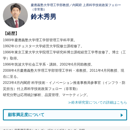
慶應義塾大学理工学部教授／内閣府 上席科学技術政策フェロー
（非常勤）
鈴木秀男
【経歴】
1989年慶應義塾大学理工学部管理工学科卒業。
1992年ロチェスター大学経営大学院修士課程修了。
1996年東京工業大学大学院理工学研究科博士課程経営工学専攻修了。博士（工
学）取得。
1996年筑波大学社会工学系・講師。2002年6月同助教授。
2008年4月慶應義塾大学理工学部管理工学科・准教授。2011年4月同教授、現
在に至る。
2023年4月内閣府 科学技術・イノベーション推進事務局参事官（インフラ・防
災担当）付上席科学技術政策フェロー（非常勤）
研究分野は応用統計解析、品質管理、マーケティング。
≫鈴木研究室についての詳細はこちら
顧客満足度について