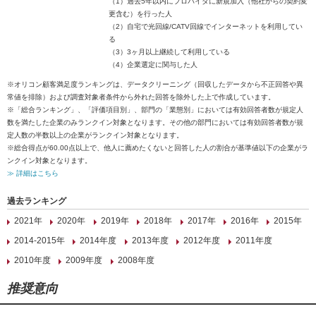
（1）過去5年以内にプロバイダに新規加入（他社からの契約変
更含む）を行った人
（2）自宅で光回線/CATV回線でインターネットを利用してい
る
（3）3ヶ月以上継続して利用している
（4）企業選定に関与した人
※オリコン顧客満足度ランキングは、データクリーニング（回収したデータから不正回答や異
常値を排除）および調査対象者条件から外れた回答を除外した上で作成しています。
※「総合ランキング」、「評価項目別」、部門の「業態別」においては有効回答者数が規定人
数を満たした企業のみランクイン対象となります。その他の部門においては有効回答者数が規
定人数の半数以上の企業がランクイン対象となります。
※総合得点が60.00点以上で、他人に薦めたくないと回答した人の割合が基準値以下の企業がラ
ンクイン対象となります。
≫ 詳細はこちら
過去ランキング
2021年
2020年
2019年
2018年
2017年
2016年
2015年
2014-2015年
2014年度
2013年度
2012年度
2011年度
2010年度
2009年度
2008年度
推奨意向