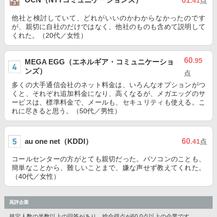
61
.41
点
他社と検討していて、どれがいいのかわからなかったのです
が、親切に自社のだけではなく、他社のものも含めて説明して
くれた。（20代／女性）
60
.95
MEGA EGG（エネルギア・コミュニケーショ
ンズ）
点
多くの大手通信会社のネット料金は、いろんなオプションがつ
くと、それぞれ追加料金になり、高くなるが、メガエッグのサ
ービスは、標準料金で、メールも、セキュリティも使える。こ
れに尽きると思う。（50代／男性）
au one net（KDDI）
60
.41
点
コールセンターの方がとても親切だった。パソコンのことも、
簡単なことから、難しいことまで、嫌な声せず教えてくれた。
（40代／女性）
高評企業
規定人数の半数以上の回答があり、総合得点が60.0点以上の企業です。