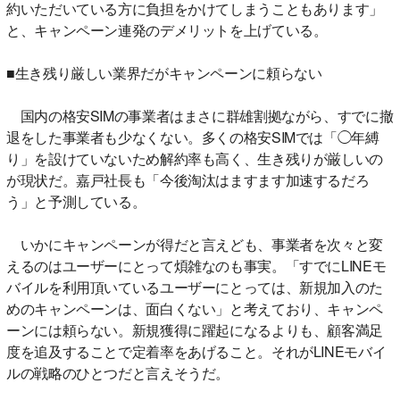
約いただいている方に負担をかけてしまうこともあります」
と、キャンペーン連発のデメリットを上げている。
■生き残り厳しい業界だがキャンペーンに頼らない
国内の格安SIMの事業者はまさに群雄割拠ながら、すでに撤
退をした事業者も少なくない。多くの格安SIMでは「◯年縛
り」を設けていないため解約率も高く、生き残りが厳しいの
が現状だ。嘉戸社長も「今後淘汰はますます加速するだろ
う」と予測している。
いかにキャンペーンが得だと言えども、事業者を次々と変
えるのはユーザーにとって煩雑なのも事実。「すでにLINEモ
バイルを利用頂いているユーザーにとっては、新規加入のた
めのキャンペーンは、面白くない」と考えており、キャンペ
ーンには頼らない。新規獲得に躍起になるよりも、顧客満足
度を追及することで定着率をあげること。それがLINEモバイ
ルの戦略のひとつだと言えそうだ。