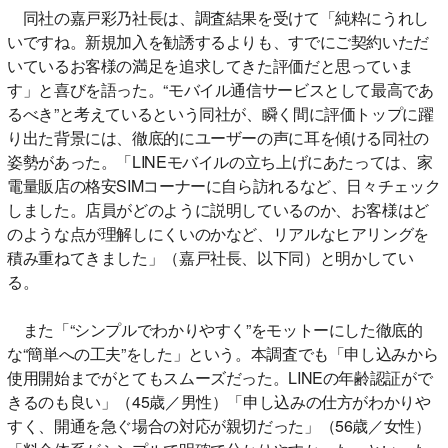
同社の嘉戸彩乃社長は、調査結果を受けて「純粋にうれし
いですね。新規加入を勧誘するよりも、すでにご契約いただ
いているお客様の満足を追求してきた評価だと思っていま
す」と喜びを語った。“モバイル通信サービスとして最高であ
るべき”と考えているという同社が、瞬く間に評価トップに躍
り出た背景には、徹底的にユーザーの声に耳を傾ける同社の
姿勢があった。「LINEモバイルの立ち上げにあたっては、家
電量販店の格安SIMコーナーに自ら訪れるなど、日々チェック
しました。店員がどのように説明しているのか、お客様はど
のような点が理解しにくいのかなど、リアルなヒアリングを
積み重ねてきました」（嘉戸社長、以下同）と明かしてい
る。
また「“シンプルでわかりやすく”をモットーにした徹底的
な“簡単への工夫”をした」という。本調査でも「申し込みから
使用開始までがとてもスムーズだった。LINEの年齢認証がで
きるのも良い」（45歳／男性）「申し込みの仕方がわかりや
すく、開通を急ぐ場合の対応が親切だった」（56歳／女性）