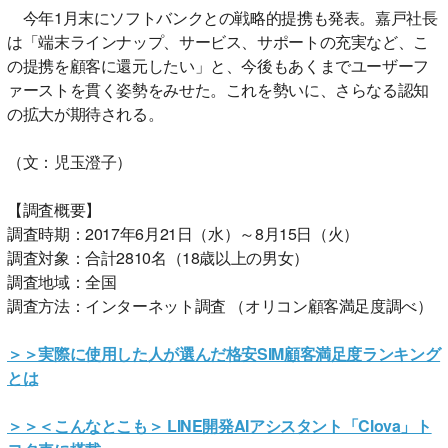
今年1月末にソフトバンクとの戦略的提携も発表。嘉戸社長
は「端末ラインナップ、サービス、サポートの充実など、こ
の提携を顧客に還元したい」と、今後もあくまでユーザーフ
ァーストを貫く姿勢をみせた。これを勢いに、さらなる認知
の拡大が期待される。
（文：児玉澄子）
【調査概要】
調査時期：2017年6月21日（水）～8月15日（火）
調査対象：合計2810名（18歳以上の男女）
調査地域：全国
調査方法：インターネット調査 （オリコン顧客満足度調べ）
＞＞実際に使用した人が選んだ格安SIM顧客満足度ランキング
とは
＞＞＜こんなとこも＞ LINE開発AIアシスタント「Clova」ト