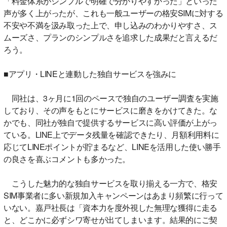
「料金体系がシンプルで明確で分かりやすかった」といった
声が多く上がったが、これも一般ユーザーの格安SIMに対する
不安や不満を汲み取った上で、申し込みのわかりやすさ、ス
ムーズさ、プランのシンプルさを追求した成果だと言えるだ
ろう。
■アプリ・LINEと連動した独自サービスを強みに
同社は、3ヶ月に1回のペースで独自のユーザー調査を実施
しており、その声をもとにサービスに磨きをかけてきた。な
かでも、同社が独自で提供するサービスに高い評価が上がっ
ている。LINE上でデータ残量を確認できたり、月額利用料に
応じてLINEポイントが貯まるなど、LINEを活用した使い勝手
の良さを喜ぶコメントも多かった。
こうした魅力的な独自サービスを取り揃える一方で、格安
SIM事業者に多い新規加入キャンペーンはあまり頻繁に行って
いない。嘉戸社長は「資本力を度外視した無理な獲得に走る
と、どこかに必ずシワ寄せが出てしまいます。結果的にご契