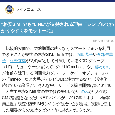
ライフニュース
“格安SIM”でも“LINE”が支持される理由「シンプルでわ
かりやすくをモットーに」
2018-03-27 08:40
比較的安価で、契約期間の縛りなくスマートフォンを利用
できることが魅力の格安SIM。最近では、
深田恭子
や
多部未華
子
、
永野芽郁
が“3姉妹”として出演しているKDDIグループ
（UQコミュニケーションズ）の「UQ mobile」や、
葵わかな
が名前を連呼する関西電力グループ（ケイ・オプティコム）
の「mineo」など大手がテレビCMに注力するなど、活性化し
続けている業界だ。そんな中、サービス提供開始は2016年10
月と主要格安SIM事業の中では後発組だが、
のん
が1人佇む
CMで話題となったLINEモバイルが、2017年「オリコン顧客
満足度」調査格安SIMランキング総合1位を獲得。実際に使用
した顧客からの支持をどのように得たのだろうか。