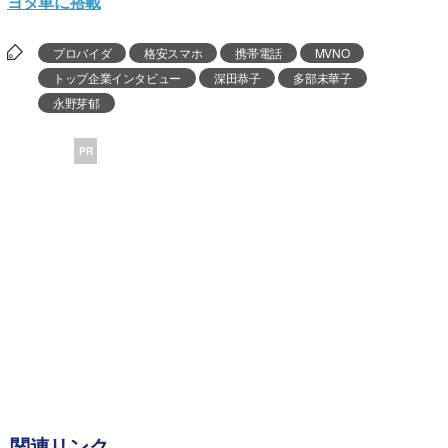
ヨタ車に搭載
プロバイダ
格安スマホ
携帯電話
MVNO
トップ企業インタビュー
深田恭子
多部未華子
永野芽郁
PR
関連リンク