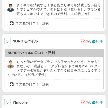
多くギガを消費する子供とあまりギガを消費しない自分
とでシェアができて、翌月にも繰り越せるし、プラン変
更もスマホですぐできるので便利。（40代／女性）
その他の口コミ・評判
NUROモバイル
72
.3
点
18件
NUROモバイルの口コミ・評判
もっと低いデータプランでも良かったということかもし
れないが、繰越とデータプレゼントで毎月25GBスター
トでデータ容量が有り余って全く残量を気にしなくて済
んでいる。（50代／男性）
その他の口コミ・評判
72
Y!mobile
.3
点
18件