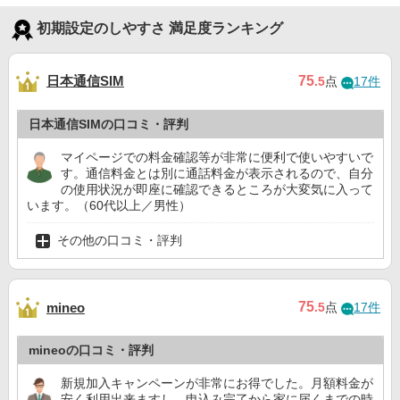
初期設定のしやすさ 満足度ランキング
日本通信SIM
75
.5
点
17件
日本通信SIMの口コミ・評判
マイページでの料金確認等が非常に便利で使いやすいで
す。通信料金とは別に通話料金が表示されるので、自分
の使用状況が即座に確認できるところが大変気に入って
います。（60代以上／男性）
その他の口コミ・評判
75
mineo
.5
点
17件
mineoの口コミ・評判
新規加入キャンペーンが非常にお得でした。月額料金が
安く利用出来ますし、申込み完了から家に届くまでの時