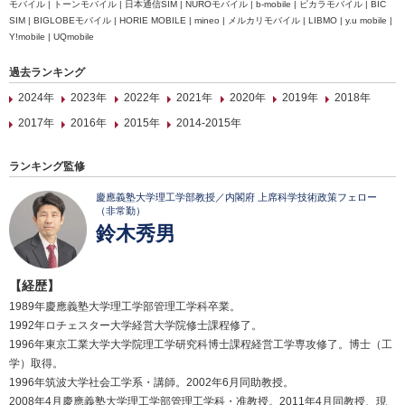
モバイル | トーンモバイル | 日本通信SIM | NUROモバイル | b-mobile | ピカラモバイル | BIC
SIM | BIGLOBEモバイル | HORIE MOBILE | mineo | メルカリモバイル | LIBMO | y.u mobile |
Y!mobile | UQmobile
過去ランキング
2024年
2023年
2022年
2021年
2020年
2019年
2018年
2017年
2016年
2015年
2014-2015年
ランキング監修
慶應義塾大学理工学部教授／内閣府 上席科学技術政策フェロー
（非常勤）
鈴木秀男
【経歴】
1989年慶應義塾大学理工学部管理工学科卒業。
1992年ロチェスター大学経営大学院修士課程修了。
1996年東京工業大学大学院理工学研究科博士課程経営工学専攻修了。博士（工
学）取得。
1996年筑波大学社会工学系・講師。2002年6月同助教授。
2008年4月慶應義塾大学理工学部管理工学科・准教授。2011年4月同教授、現