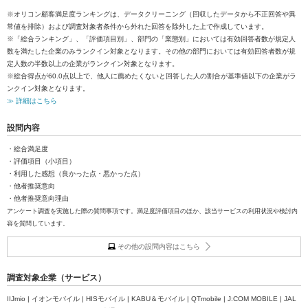
※オリコン顧客満足度ランキングは、データクリーニング（回収したデータから不正回答や異
常値を排除）および調査対象者条件から外れた回答を除外した上で作成しています。
※「総合ランキング」、「評価項目別」、部門の「業態別」においては有効回答者数が規定人
数を満たした企業のみランクイン対象となります。その他の部門においては有効回答者数が規
定人数の半数以上の企業がランクイン対象となります。
※総合得点が60.0点以上で、他人に薦めたくないと回答した人の割合が基準値以下の企業がラ
ンクイン対象となります。
≫ 詳細はこちら
設問内容
・総合満足度
・評価項目（小項目）
・利用した感想（良かった点・悪かった点）
・他者推奨意向
・他者推奨意向理由
アンケート調査を実施した際の質問事項です。満足度評価項目のほか、該当サービスの利用状況や検討内
容を質問しています。
その他の設問内容はこちら
調査対象企業（サービス）
IIJmio | イオンモバイル | HISモバイル | KABU＆モバイル | QTmobile | J:COM MOBILE | JAL