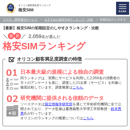
オリコン顧客満足度ランキング
格安SIM
スマホ・携帯通信サービス
おすすめの格安SIMランキング・比較
初期設定のしやすさ
【最新】格安SIMの初期設定のしやすさランキング・比較
／
／
2,059
最
新
名が選んだ
格安SIMランキング
オリコン顧客満足度調査の特徴
日本最大級の規模による独自の調査
同ランキングは、実際にサービスを利用した2,059名の消費者の
方々のアンケートを基に、調査した21企業（サービス）を対象に
徹底比較しています。調査概要は
こちら
。
研究機関に提供される信頼のデータ
ソースデータは
国立情報学研究所
を通じて学術研究機関に全て公
開されており、データ監修は慶應義塾大学理工学部教授・
鈴木秀
男
氏が行っています。
オリコンのランキングの概要については
こちら
。