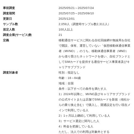
事前調査
2025/05/21～2025/07/24
調査期間
2025/07/25～2025/09/10
更新日
2025/12/01
サンプル数
2,059人（調査時サンプル数2,311人）
規定人数
100人以上
調査企業(サービス)数
21
定義
移動通信サービスに関わる自社回線網や無線局を自社
で開設、保有、運営していない「仮想移動体通信事業
者（MVNO）」のうち、移動体通信事業者（MNO）
から借り受けたネットワークを使い、自社ブランドと
してSIMカードを提供する通信サービス事業者及びキ
ャリアサブブランド
調査対象者
性別：指定なし
年齢：18～84歳
地域：全国
条件：以下すべての条件を満たす人
1）2024年以降に、MVNO及びキャリアサブブランド
の公式サイトまたは店舗でSIMカードを新規（他社か
らの乗り換え含む）で購入し、開通設定を行い現在メ
インで利用している人
2）1ヶ月以上継続して利用している人
3）サービス選定に関与した人
4）料金を把握している人
ただし、法人での利用は対象外とする