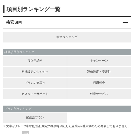
項目別ランキング一覧
格安SIM
総合ランキング
評価項目別ランキング
加入手続き
キャンペーン
初期設定のしやすさ
通信速度・安定性
プランの充実さ
利用料金
カスタマーサポート
付帯サービス
プラン別ランキング
家族割プラン
※文字がグレーの部門は当社規定の条件を満たした企業が2社未満のため発表しておりません。