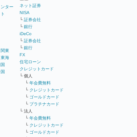
ネット証券
ウンター
NISA
イト
└
証券会社
リ
└
銀行
iDeCo
└
証券会社
└
銀行
｜
関東
FX
｜
東海
住宅ローン
四国
クレジットカード
全国
└ 個人
ス
└
年会費無料
└
クレジットカード
└
ゴールドカード
└
プラチナカード
└ 法人
└
年会費無料
└
クレジットカード
└
ゴールドカード