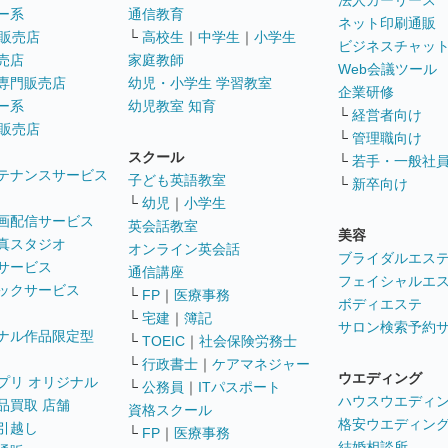
法人カーリース
ー系
通信教育
ネット印刷通販
販売店
└
高校生
｜
中学生
｜
小学生
ビジネスチャッ
売店
家庭教師
Web会議ツール
専門販売店
幼児・小学生 学習教室
企業研修
ー系
幼児教室 知育
└
経営者向け
販売店
└
管理職向け
スクール
└
若手・一般社
テナンスサービス
子ども英語教室
└
新卒向け
└
幼児
｜
小学生
画配信サービス
英会話教室
美容
真スタジオ
オンライン英会話
ブライダルエス
サービス
通信講座
フェイシャルエ
ックサービス
└
FP
｜
医療事務
ボディエステ
└
宅建
｜
簿記
サロン検索予約
ナル作品限定型
└
TOEIC
｜
社会保険労務士
└
行政書士
｜
ケアマネジャー
ウエディング
プリ オリジナル
└
公務員
｜
ITパスポート
ハウスウエディ
品買取 店舗
資格スクール
格安ウエディン
引越し
└
FP
｜
医療事務
結婚相談所