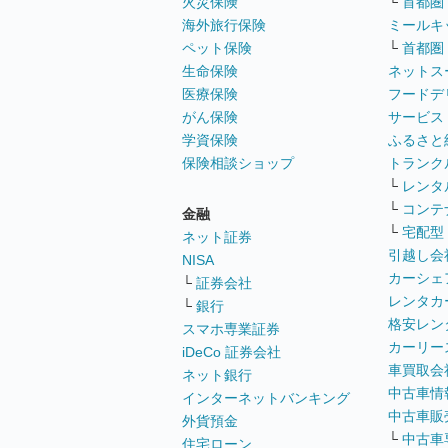
火災保険
└
首都圏
海外旅行保険
ミールキ
ペット保険
└
首都圏
生命保険
ネットス
医療保険
フードデ
がん保険
サービス
学資保険
ふるさと
保険相談ショップ
トランク
└
レンタ
└
コンテ
金融
└
宅配型
ネット証券
引越し会
NISA
カーシェ
└
証券会社
レンタカ
└
銀行
格安レン
スマホ専業証券
カーリー
iDeCo 証券会社
車買取会
ネット銀行
中古車情
インターネットバンキング
中古車販
外貨預金
└
中古車
住宅ローン