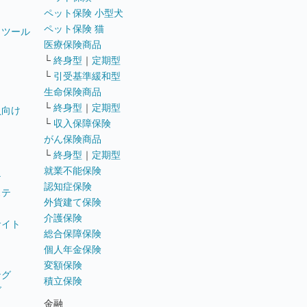
ペット保険 小型犬
ペット保険 猫
トツール
医療保険商品
└
終身型
｜
定期型
└
引受基準緩和型
生命保険商品
└
終身型
｜
定期型
員向け
└
収入保障保険
がん保険商品
└
終身型
｜
定期型
就業不能保険
テ
認知症保険
ステ
外貨建て保険
介護保険
サイト
総合保障保険
個人年金保険
変額保険
ング
積立保険
グ
金融