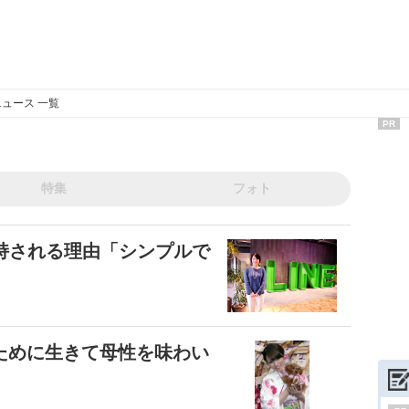
ュース 一覧
PR
特集
フォト
が支持される理由「シンプルで
」
ために生きて母性を味わい