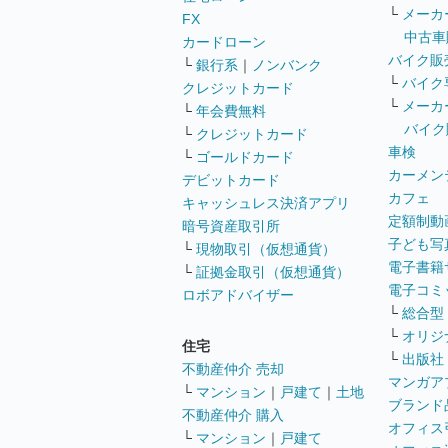
└
メーカ
FX
中古車
カードローン
バイク販
└
銀行系
｜
ノンバンク
└
バイク
クレジットカード
└
メーカ
└
年会費無料
バイク
└
クレジットカード
車検
└
ゴールドカード
カーメン
デビットカード
カフェ
キャッシュレス決済アプリ
定額制動
暗号資産取引所
子ども写
└
現物取引（仮想通貨）
電子書籍
└
証拠金取引（仮想通貨）
電子コミ
ロボアドバイザー
└
総合型
└
オリジ
住宅
└
出版社
不動産仲介 売却
マンガア
└
マンション
｜
戸建て
｜
土地
ブランド
不動産仲介 購入
オフィス
└
マンション
｜
戸建て