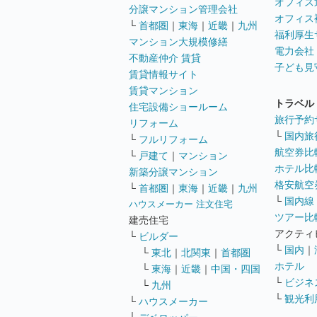
オフィス
分譲マンション管理会社
オフィス
└
首都圏
｜
東海
｜
近畿
｜
九州
福利厚生
マンション大規模修繕
電力会社
不動産仲介 賃貸
子ども見
賃貸情報サイト
賃貸マンション
トラベル
住宅設備ショールーム
旅行予約
リフォーム
└
国内旅
└
フルリフォーム
航空券比
└
戸建て
｜
マンション
ホテル比
新築分譲マンション
格安航空券
└
首都圏
｜
東海
｜
近畿
｜
九州
└
国内線
ハウスメーカー 注文住宅
ツアー比
建売住宅
アクティ
└
ビルダー
└
国内
｜
└
東北
｜
北関東
｜
首都圏
ホテル
└
東海
｜
近畿
｜
中国・四国
└
ビジネ
└
九州
└
観光利
└
ハウスメーカー