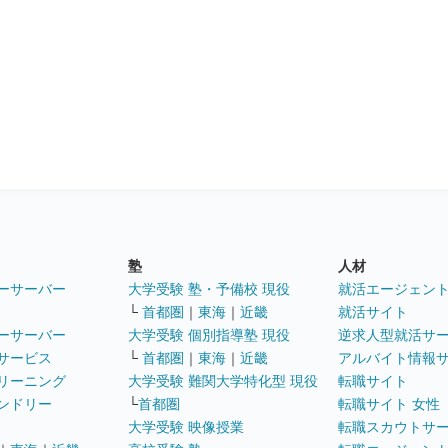
塾
人材
ーサーバー
大学受験 塾・予備校 現役
就活エージェン
└
首都圏
｜
東海
｜
近畿
就活サイト
ーサーバー
大学受験 個別指導塾 現役
逆求人型就活サ
サービス
└
首都圏
｜
東海
｜
近畿
アルバイト情報
リーニング
大学受験 難関大学特化型 現役
転職サイト
ンドリー
└
首都圏
転職サイト 女性
大学受験 映像授業
転職スカウトサ