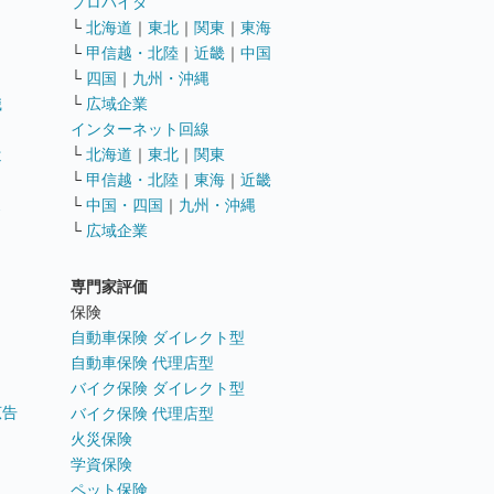
ト
プロバイダ
└
北海道
｜
東北
｜
関東
｜
東海
└
甲信越・北陸
｜
近畿
｜
中国
└
四国
｜
九州・沖縄
職
└
広域企業
インターネット回線
遣
└
北海道
｜
東北
｜
関東
└
甲信越・北陸
｜
東海
｜
近畿
ス
└
中国・四国
｜
九州・沖縄
└
広域企業
専門家評価
ト
保険
自動車保険 ダイレクト型
自動車保険 代理店型
バイク保険 ダイレクト型
広告
バイク保険 代理店型
火災保険
学資保険
ペット保険