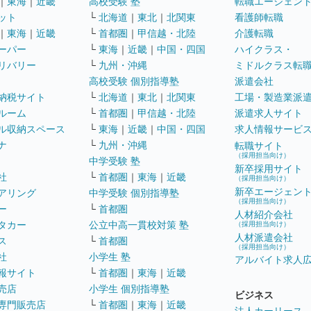
｜
東海
｜
近畿
高校受験 塾
転職エージェン
ット
└
北海道
｜
東北
｜
北関東
看護師転職
｜
東海
｜
近畿
└
首都圏
｜
甲信越・北陸
介護転職
ーパー
└
東海
｜
近畿
｜
中国・四国
ハイクラス・
リバリー
└
九州・沖縄
ミドルクラス転
高校受験 個別指導塾
派遣会社
納税サイト
└
北海道
｜
東北
｜
北関東
工場・製造業派
ルーム
└
首都圏
｜
甲信越・北陸
派遣求人サイト
ル収納スペース
└
東海
｜
近畿
｜
中国・四国
求人情報サービ
ナ
└
九州・沖縄
転職サイト
（採用担当向け）
中学受験 塾
新卒採用サイト
社
└
首都圏
｜
東海
｜
近畿
（採用担当向け）
新卒エージェン
アリング
中学受験 個別指導塾
（採用担当向け）
ー
└
首都圏
人材紹介会社
タカー
公立中高一貫校対策 塾
（採用担当向け）
人材派遣会社
ス
└
首都圏
（採用担当向け）
社
小学生 塾
アルバイト求人
報サイト
└
首都圏
｜
東海
｜
近畿
売店
小学生 個別指導塾
ビジネス
専門販売店
└
首都圏
｜
東海
｜
近畿