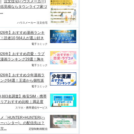
注文住宅(ハウスメーカー)
一括見積ならタウンライフ家づ
..
ハウスメーカー 注文住宅
026年】おすすめ漫画ランキ
！読者10,564人が選ぶ好き
電子コミック
026年】おすすめ恋愛・ラブ
漫画ランキング29選！胸キ
電子コミック
026年】おすすめ少年漫画ラ
ング64選！王道から個性派
電子コミック
0,883名調査】格安SIM・携帯
ャリアおすすめ比較｜満足度
スマホ・携帯通信サービス
メ「HUNTER×HUNTER(ハ
ーハンター)」の配信先は？
...
定額制動画配信