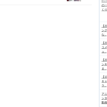
の
くり.
【2
ング
な...
【2
コメ
ュ...
【2
ンキ
ま...
【1
キ
ラ...
アニ
ンタ
動画サ