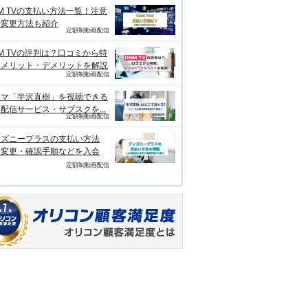
M TVの支払い方法一覧！注意
や変更方法も紹介
定額制動画配信
M TVの評判は？口コミから特
、メリット・デメリットを解説
定額制動画配信
ラマ「半沢直樹」を視聴できる
配信サービス・サブスクを...
定額制動画配信
ィズニープラスの支払い方法
？変更・確認手順などを入会
定額制動画配信