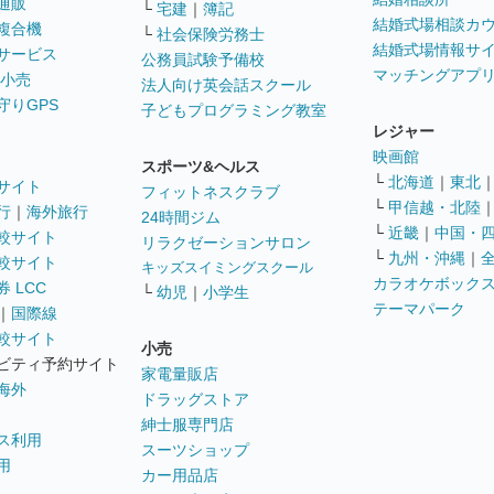
通販
└
宅建
｜
簿記
結婚式場相談カ
複合機
└
社会保険労務士
結婚式場情報サ
サービス
公務員試験予備校
マッチングアプ
 小売
法人向け英会話スクール
守りGPS
子どもプログラミング教室
レジャー
映画館
スポーツ&ヘルス
└
北海道
｜
東北
サイト
フィットネスクラブ
└
甲信越・北陸
行
｜
海外旅行
24時間ジム
└
近畿
｜
中国・
較サイト
リラクゼーションサロン
└
九州・沖縄
｜
較サイト
キッズスイミングスクール
カラオケボック
 LCC
└
幼児
｜
小学生
テーマパーク
｜
国際線
較サイト
小売
ビティ予約サイト
家電量販店
海外
ドラッグストア
紳士服専門店
ス利用
スーツショップ
用
カー用品店