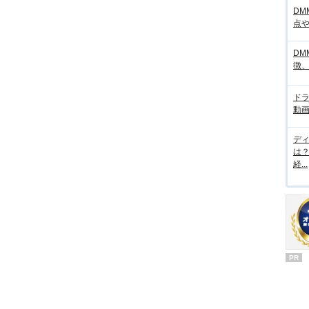
DM
点
DM
徴
ド
動画
デ
は
経...
PR