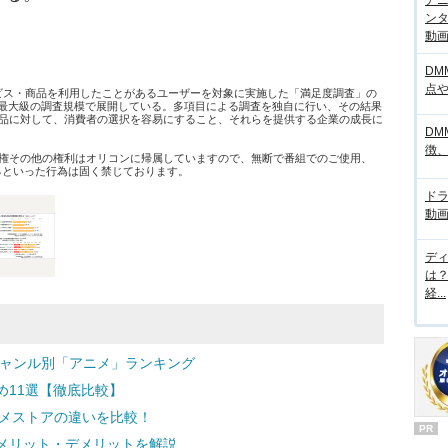
アニ
ンタ
動画サ
DM
点
ービス・商品を利用したことがあるユーザーを対象に実施した「満足度調査」の
日本最大級の調査規模で展開している。多項目による調査を独自に行い、その結果
品に対して、消費者の選択を容易にすること、それらを提供する企業の成長に
DM
徴
権その他の権利はオリコンに帰属していますので、無断で番組でのご使用、
するといった行為は固く禁じております。
ド
動画
デ
は
経...
ジャンル別「アニメ」ランキング
め11選【徹底比較】
とdアニメストアの違いを比較！
PR
、メリット・デメリットを解説