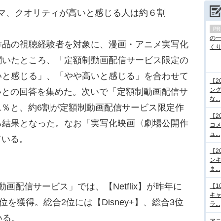
ラマ、クオリティが高いと感じる人は約６割
の
品の視聴経験者を対象に、漫画・アニメ実写化
くり.
聞いたところ、「定額制動画配信サービス限定の
いと感じる」、「やや高いと感じる」を合わせて
【2
ング
高いとの回答を集めた。次いで「定額制動画配信サ
な...
.1％と、約6割が定額制動画配信サービス限定作
【2
る結果となった。なお「実写化映画〈劇場公開作
コメ
ュ...
ている。
【2
ンキ
ま...
画配信サービス」では、【Netflix】が昨年に
【1
キ
を獲得。総合2位には【Disney+】、総合3位
ラ...
いる。