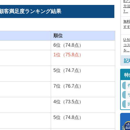
d
方法
ン顧客満足度ランキング結果
7...
無
すす
順位
U-
6位（74.8点）
コ
を...
1位（75.8点）
記
5位（74.7点）
特
7位（76.7点）
4位（73.5点）
5位（74.8点）