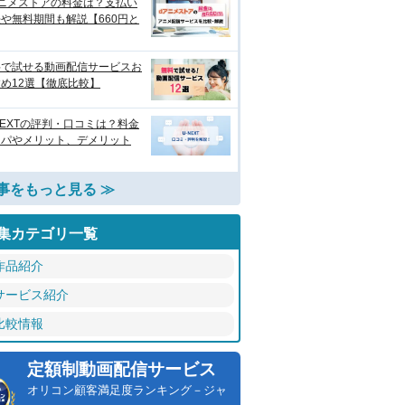
アニメストアの料金は？支払い
や無料期間も解説【660円と
料で試せる動画配信サービスお
め12選【徹底比較】
NEXTの評判・口コミは？料金
スパやメリット、デメリット
事をもっと見る ≫
集カテゴリ一覧
作品紹介
サービス紹介
比較情報
定額制動画配信サービス
オリコン顧客満足度ランキング－ジャ