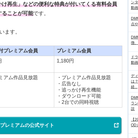
ンタ
かけ再生」などの便利な特典が付いてくる有料会員
動画サ
することが可能
です。
DM
点
います。
DM
徴
付プレミアム会員
プレミアム会員
ド
円
1,180円
動画
デ
ミアム作品見放題
・プレミアム作品見放題
は
・広告なし
経...
・追っかけ再生機能
・ダウンロード可能
DM
・2台での同時視聴
ラ
説
【2
Aプレミアムの公式サイト
OD