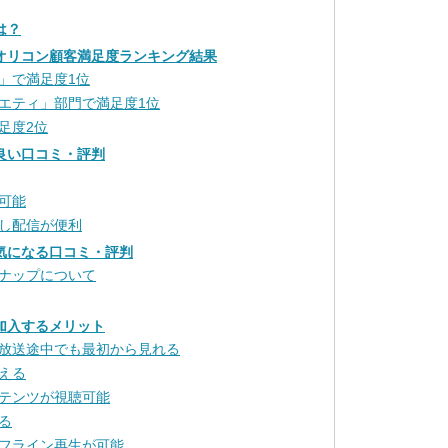
は？
のオリコン顧客満足度ランキング結果
」で満足度1位
エティ」部門で満足度1位
足度2位
の良い口コミ・評判
可能
し配信が便利
の気になる口コミ・評判
ナップについて
に加入するメリット
放送途中でも最初から見れる
える
テンツが視聴可能
る
フライン再生が可能