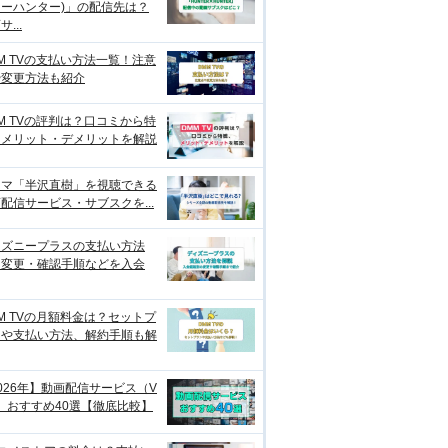
ーハンター)」の配信先は？
...
M TVの支払い方法一覧！注意
や変更方法も紹介
M TVの評判は？口コミから特
、メリット・デメリットを解説
ラマ「半沢直樹」を視聴できる
配信サービス・サブスクを...
ィズニープラスの支払い方法
？変更・確認手順などを入会
M TVの月額料金は？セットプ
ンや支払い方法、解約手順も解
026年】動画配信サービス（V
）おすすめ40選【徹底比較】