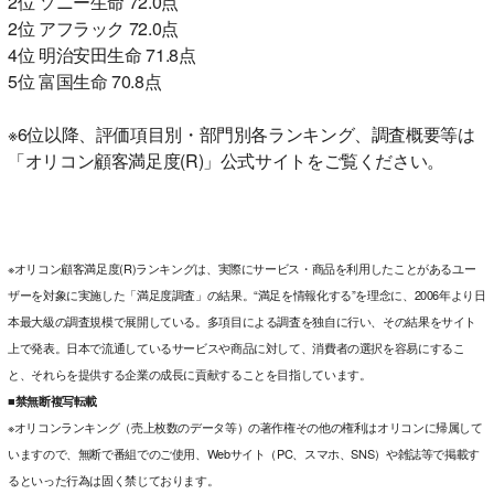
2位 ソニー生命 72.0点
2位 アフラック 72.0点
4位 明治安田生命 71.8点
5位 富国生命 70.8点
※6位以降、評価項目別・部門別各ランキング、調査概要等は
「オリコン顧客満足度(R)」公式サイトをご覧ください。
※オリコン顧客満足度(R)ランキングは、実際にサービス・商品を利用したことがあるユー
ザーを対象に実施した「満足度調査」の結果。“満足を情報化する”を理念に、2006年より日
本最大級の調査規模で展開している。多項目による調査を独自に行い、その結果をサイト
上で発表。日本で流通しているサービスや商品に対して、消費者の選択を容易にするこ
と、それらを提供する企業の成長に貢献することを目指しています。
■禁無断複写転載
※オリコンランキング（売上枚数のデータ等）の著作権その他の権利はオリコンに帰属して
いますので、無断で番組でのご使用、Webサイト（PC、スマホ、SNS）や雑誌等で掲載す
るといった行為は固く禁じております。