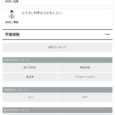
30代／女性
もう少し利率が上がるとよい。
40代／男性
学資保険
総合ランキング
評価項目別ランキング
加入手続き
商品内容
返戻率
アフターフォロー
保護者別ランキング
パパ
ママ
親の年代別ランキング