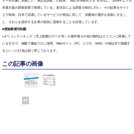
ザーを対象に実施した「満足度調査」の結果。“満足を情報化する”を理念に、2006年より日
本最大級の調査規模で展開している。多項目による調査を独自に行い、その結果をサイト
上で発表。日本で流通しているサービスや商品に対して、消費者の選択を容易にするこ
と、それらを提供する企業の成長に貢献することを目指しています。
■禁無断複写転載
※オリコンランキング（売上枚数のデータ等）の著作権その他の権利はオリコンに帰属して
いますので、無断で番組でのご使用、Webサイト（PC、スマホ、SNS）や雑誌等で掲載す
るといった行為は固く禁じております。
この記事の画像
PR