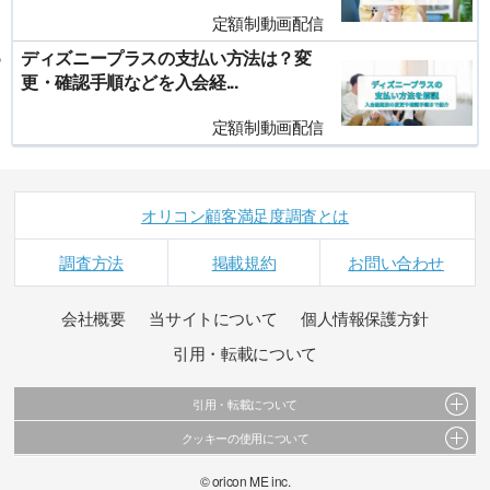
定額制動画配信
ディズニープラスの支払い方法は？変
更・確認手順などを入会経...
定額制動画配信
オリコン顧客満足度調査とは
調査方法
掲載規約
お問い合わせ
会社概要
当サイトについて
個人情報保護方針
引用・転載について
引用・転載について
クッキーの使用について
当サイトで公開されている情報（文字、写真、イラスト、画像データ等）及びこれらの配
置・編集および構造などについての著作権は株式会社oricon MEに帰属しております。
このサイトでは Cookie を使用して、ユーザーに合わせたコンテンツや広告の表示、ソーシャ
© oricon ME inc.
これらの情報を権利者の許可なく無断転載・複製などの二次利用を行うことは固く禁じてお