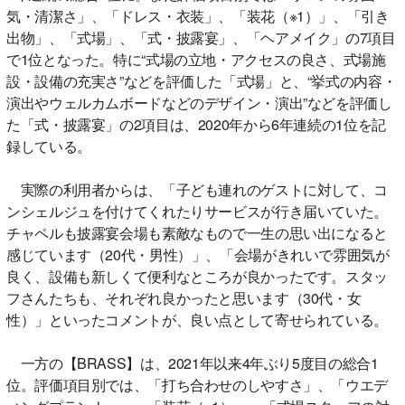
気・清潔さ」、「ドレス・衣装」、「装花（※1）」、「引き
出物」、「式場」、「式・披露宴」、「ヘアメイク」の7項目
で1位となった。特に“式場の立地・アクセスの良さ、式場施
設・設備の充実さ”などを評価した「式場」と、“挙式の内容・
演出やウェルカムボードなどのデザイン・演出”などを評価し
た「式・披露宴」の2項目は、2020年から6年連続の1位を記
録している。
実際の利用者からは、「子ども連れのゲストに対して、コ
ンシェルジュを付けてくれたりサービスが行き届いていた。
チャペルも披露宴会場も素敵なもので一生の思い出になると
感じています（20代・男性）」、「会場がきれいで雰囲気が
良く、設備も新しくて便利なところが良かったです。スタッ
フさんたちも、それぞれ良かったと思います（30代・女
性）」といったコメントが、良い点として寄せられている。
一方の【BRASS】は、2021年以来4年ぶり5度目の総合1
位。評価項目別では、「打ち合わせのしやすさ」、「ウエデ