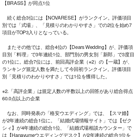
【BRASS】が同点1位
続く総合3位には【NOVARESE】がランクイン。評価項目
別では「式場」、「見積りのわかりやすさ」での2位を始め7
項目がTOP3入りとなっている。
またその他では、総合4位の【Dears Wedding】が、評価項
目別「料理」で3年連続1位、部門別の男女別「新郎」で3度目
の1位に。総合7位には、前回高評企業（※2）の【一蔵】が、
ランキング規定人数を満たして今回初ランクイン。評価項目
別「見積りのわかりやすさ」では1位を獲得した。
※2.「高評企業」は規定人数の半数以上の回答があり総合得点
60.0点以上の企業
なお、同時発表の「格安ウエディング」では、【スマ婚】
が2年連続の総合1位に。「結婚式場情報サイト」では【ゼク
シィ】が4年連続の総合1位、「結婚式場相談カウンター」で
は【Hanayumeウエディングデスク】が2年連続の総合1位を