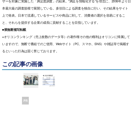
ザーを対象に実施した「満足度調査」の結果。“満足を情報化する”を理念に、2006年より日
本最大級の調査規模で展開している。多項目による調査を独自に行い、その結果をサイト
上で発表。日本で流通しているサービスや商品に対して、消費者の選択を容易にするこ
と、それらを提供する企業の成長に貢献することを目指しています。
■禁無断複写転載
※オリコンランキング（売上枚数のデータ等）の著作権その他の権利はオリコンに帰属して
いますので、無断で番組でのご使用、Webサイト（PC、スマホ、SNS）や雑誌等で掲載す
るといった行為は固く禁じております。
この記事の画像
PR