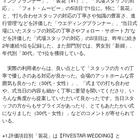
ィングプランナー」、「装花（※1）」、「式場スタッフの対
応」、「フォト・ムービー」の5項目で1位に。特に「装花」
と、“打ち合わせスタッフの対応の丁寧さや知識の豊富さ、進
行管理”などを評価した「ウエディングプランナー」、“当日式
場にいたスタッフの対応の丁寧さやフォロー・サポート力”な
どを評価した「式場スタッフの対応」の3項目は、昨年に続き
2年連続1位を記録した。また部門別では、男女別「新婦」、
年代別「30代」で1位を獲得している。
実際の利用者からは、良い点として「スタッフの方々の丁
寧で優しさのある対応が良かった。会場のアットホームな雰
囲気も良かった（30代・女性）」、「式までの打ち合わせ
や、式当日の内容も細かく丁寧に要望を聞いてくださり、い
ろんな角度から提案していただいて良かったです。当日スタ
ッフの方からもサプライズがあったり、とてもあたたかい式
になりました（30代・女性）」などのコメントが寄せられて
いる。
※1.評価項目別「装花」は【FIVESTAR WEDDING】と