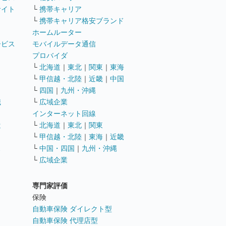
サイト
└
携帯キャリア
└
携帯キャリア格安ブランド
ホームルーター
ービス
モバイルデータ通信
ト
プロバイダ
└
北海道
｜
東北
｜
関東
｜
東海
└
甲信越・北陸
｜
近畿
｜
中国
└
四国
｜
九州・沖縄
職
└
広域企業
インターネット回線
遣
└
北海道
｜
東北
｜
関東
└
甲信越・北陸
｜
東海
｜
近畿
ス
└
中国・四国
｜
九州・沖縄
└
広域企業
専門家評価
ト
保険
自動車保険 ダイレクト型
自動車保険 代理店型