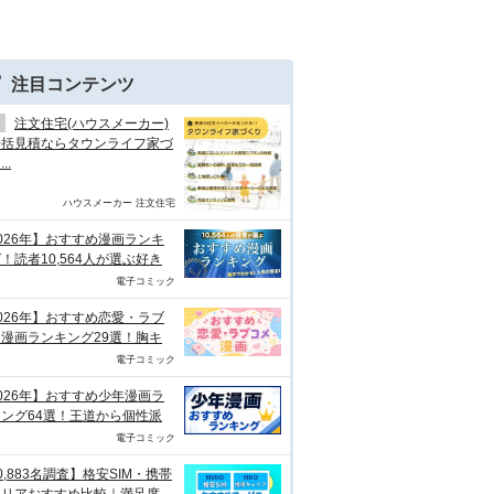
注目コンテンツ
注文住宅(ハウスメーカー)
一括見積ならタウンライフ家づ
..
ハウスメーカー 注文住宅
026年】おすすめ漫画ランキ
！読者10,564人が選ぶ好き
電子コミック
026年】おすすめ恋愛・ラブ
漫画ランキング29選！胸キ
電子コミック
026年】おすすめ少年漫画ラ
ング64選！王道から個性派
電子コミック
0,883名調査】格安SIM・携帯