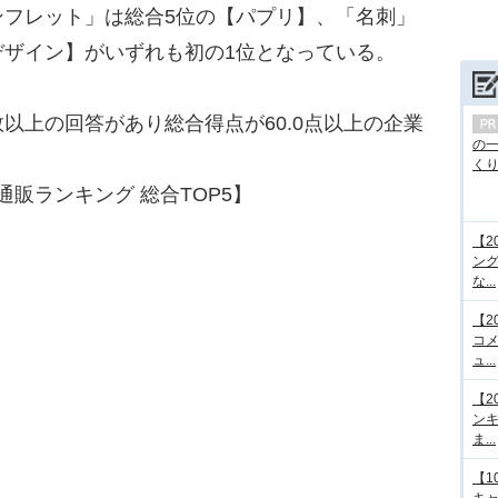
フレット」は総合5位の【パプリ】、「名刺」
デザイン】がいずれも初の1位となっている。
以上の回答があり総合得点が60.0点以上の企業
の
くり.
通販ランキング 総合TOP5】
【2
ング
な...
【2
コメ
ュ...
【2
ンキ
ま...
【1