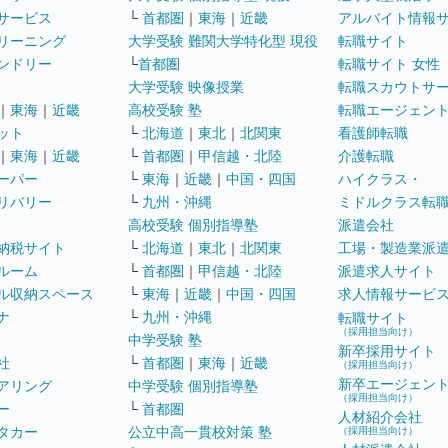
サービス
└
首都圏
｜
東海
｜
近畿
アルバイト情報
リーニング
大学受験 難関大学特化型 現役
転職サイト
ンドリー
└
首都圏
転職サイト 女性
大学受験 映像授業
転職スカウトサ
｜
東海
｜
近畿
高校受験 塾
転職エージェン
ット
└
北海道
｜
東北
｜
北関東
看護師転職
｜
東海
｜
近畿
└
首都圏
｜
甲信越・北陸
介護転職
ーパー
└
東海
｜
近畿
｜
中国・四国
ハイクラス・
リバリー
└
九州・沖縄
ミドルクラス転
高校受験 個別指導塾
派遣会社
納税サイト
└
北海道
｜
東北
｜
北関東
工場・製造業派
ルーム
└
首都圏
｜
甲信越・北陸
派遣求人サイト
ル収納スペース
└
東海
｜
近畿
｜
中国・四国
求人情報サービ
ナ
└
九州・沖縄
転職サイト
（採用担当向け）
中学受験 塾
新卒採用サイト
社
└
首都圏
｜
東海
｜
近畿
（採用担当向け）
新卒エージェン
アリング
中学受験 個別指導塾
（採用担当向け）
ー
└
首都圏
人材紹介会社
タカー
公立中高一貫校対策 塾
（採用担当向け）