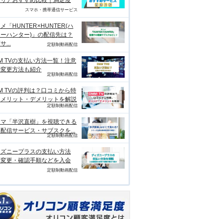
ャリアおすすめ比較｜満足度
スマホ・携帯通信サービス
メ「HUNTER×HUNTER(ハ
ーハンター)」の配信先は？
...
定額制動画配信
M TVの支払い方法一覧！注意
や変更方法も紹介
定額制動画配信
M TVの評判は？口コミから特
、メリット・デメリットを解説
定額制動画配信
ラマ「半沢直樹」を視聴できる
配信サービス・サブスクを...
定額制動画配信
ィズニープラスの支払い方法
？変更・確認手順などを入会
定額制動画配信