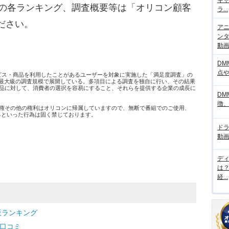
キ
別の各ランキング、調査概要等は「オリコン顧客
ラ...
ださい。
アニ
ンタ
動画サ
DM
点
ービス・商品を利用したことがあるユーザーを対象に実施した「満足度調査」の
日本最大級の調査規模で展開している。多項目による調査を独自に行い、その結果
品に対して、消費者の選択を容易にすること、それらを提供する企業の成長に
DM
徴
権その他の権利はオリコンに帰属していますので、無断で番組でのご使用、
するといった行為は固く禁じております。
ド
動画
デ
は
経...
販ランキング
・口コミ