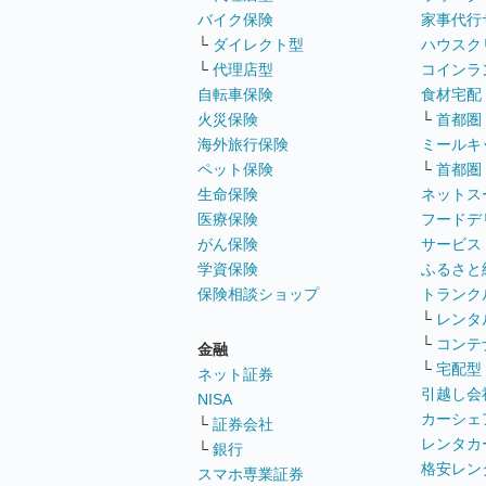
バイク保険
家事代行
└
ダイレクト型
ハウスク
└
代理店型
コインラ
自転車保険
食材宅配
火災保険
└
首都圏
海外旅行保険
ミールキ
ペット保険
└
首都圏
生命保険
ネットス
医療保険
フードデ
がん保険
サービス
学資保険
ふるさと
保険相談ショップ
トランク
└
レンタ
└
コンテ
金融
└
宅配型
ネット証券
引越し会
NISA
カーシェ
└
証券会社
レンタカ
└
銀行
格安レン
スマホ専業証券