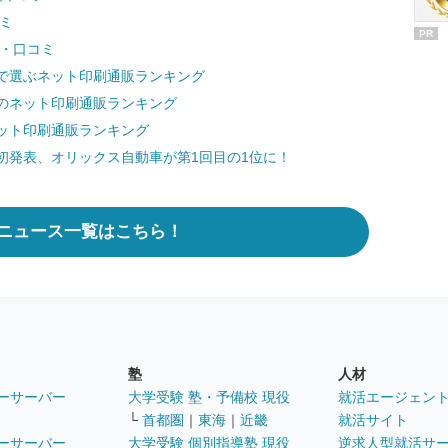
ミ
PR
判・口コミ
で選ぶネット印刷通販ランキング
のネット印刷通販ランキング
ット印刷通販ランキング
初発表、オリックス自動車が第1回目の1位に！
ニュース一覧はこちら！
塾
人材
ーサーバー
大学受験 塾・予備校 現役
就活エージェン
└
首都圏
｜
東海
｜
近畿
就活サイト
ーサーバー
大学受験 個別指導塾 現役
逆求人型就活サ