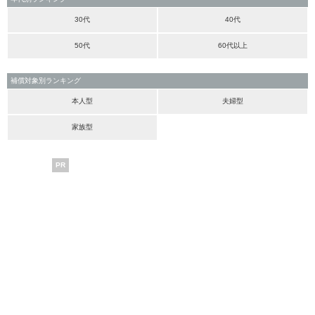
30代
40代
50代
60代以上
補償対象別ランキング
本人型
夫婦型
家族型
PR