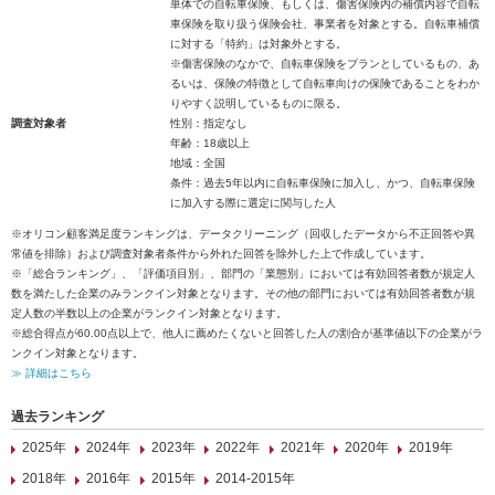
単体での自転車保険、もしくは、傷害保険内の補償内容で自転
車保険を取り扱う保険会社、事業者を対象とする。自転車補償
に対する「特約」は対象外とする。
※傷害保険のなかで、自転車保険をプランとしているもの、あ
るいは、保険の特徴として自転車向けの保険であることをわか
りやすく説明しているものに限る。
調査対象者
性別：指定なし
年齢：18歳以上
地域：全国
条件：過去5年以内に自転車保険に加入し、かつ、自転車保険
に加入する際に選定に関与した人
※オリコン顧客満足度ランキングは、データクリーニング（回収したデータから不正回答や異
常値を排除）および調査対象者条件から外れた回答を除外した上で作成しています。
※「総合ランキング」、「評価項目別」、部門の「業態別」においては有効回答者数が規定人
数を満たした企業のみランクイン対象となります。その他の部門においては有効回答者数が規
定人数の半数以上の企業がランクイン対象となります。
※総合得点が60.00点以上で、他人に薦めたくないと回答した人の割合が基準値以下の企業がラ
ンクイン対象となります。
≫ 詳細はこちら
過去ランキング
2025年
2024年
2023年
2022年
2021年
2020年
2019年
2018年
2016年
2015年
2014-2015年