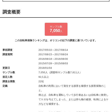
調査概要
サンプル数
7,050
人
この自転車保険ランキングは、オリコンの以下の調査に基づいています。
事前調査
2017/05/10～2017/08/14
調査期間
2017/08/15～2017/08/24
2016/08/18～2016/08/30
2015/07/28～2015/08/03
更新日
2018/01/04
サンプル数
7,050人（調査時サンプル数7,811人）
規定人数
92人以上
調査企業数
22社
定義
自転車の利用において発生する損害を補償する損害保険のこ
と。
例えば、自転車を運転していて歩行者あるいは自転車に衝突し
てケガを与えてしまった、または持ち物の破損、転倒によるケ
ガなどを補償する。