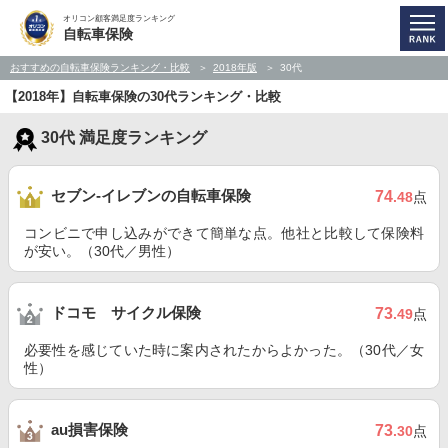
オリコン顧客満足度ランキング
自転車保険
おすすめの自転車保険ランキング・比較
2018年版
30代
【2018年】自転車保険の30代ランキング・比較
30代 満足度ランキング
セブン‐イレブンの自転車保険
74
.48
点
コンビニで申し込みができて簡単な点。他社と比較して保険料
が安い。（30代／男性）
ドコモ サイクル保険
73
.49
点
必要性を感じていた時に案内されたからよかった。（30代／女
性）
au損害保険
73
.30
点