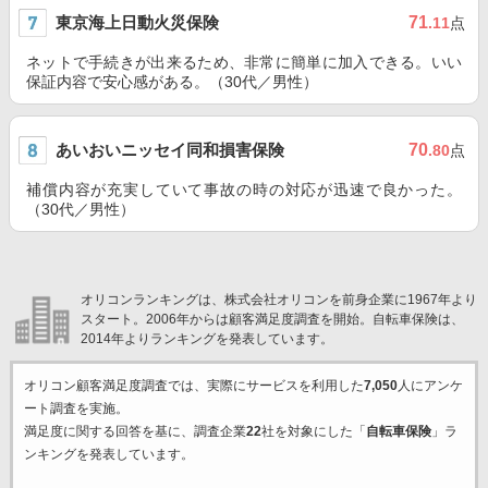
東京海上日動火災保険
71
.11
点
ネットで手続きが出来るため、非常に簡単に加入できる。いい
保証内容で安心感がある。（30代／男性）
あいおいニッセイ同和損害保険
70
.80
点
補償内容が充実していて事故の時の対応が迅速で良かった。
（30代／男性）
オリコンランキングは、株式会社オリコンを前身企業に1967年より
スタート。2006年からは顧客満足度調査を開始。自転車保険は、
2014年よりランキングを発表しています。
オリコン顧客満足度調査では、実際にサービスを利用した
7,050
人にアンケ
ート調査を実施。
満足度に関する回答を基に、調査企業
22
社を対象にした「
自転車保険
」ラ
ンキングを発表しています。