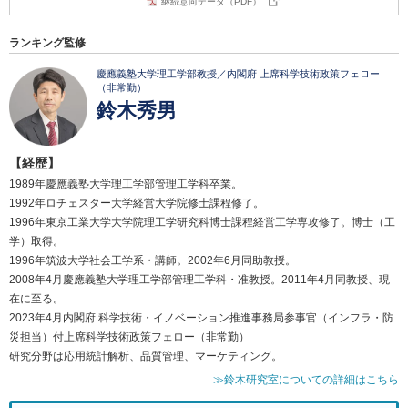
継続意向データ（PDF）
ランキング監修
慶應義塾大学理工学部教授／内閣府 上席科学技術政策フェロー
（非常勤）
鈴木秀男
【経歴】
1989年慶應義塾大学理工学部管理工学科卒業。
1992年ロチェスター大学経営大学院修士課程修了。
1996年東京工業大学大学院理工学研究科博士課程経営工学専攻修了。博士（工
学）取得。
1996年筑波大学社会工学系・講師。2002年6月同助教授。
2008年4月慶應義塾大学理工学部管理工学科・准教授。2011年4月同教授、現
在に至る。
2023年4月内閣府 科学技術・イノベーション推進事務局参事官（インフラ・防
災担当）付上席科学技術政策フェロー（非常勤）
研究分野は応用統計解析、品質管理、マーケティング。
≫鈴木研究室についての詳細はこちら