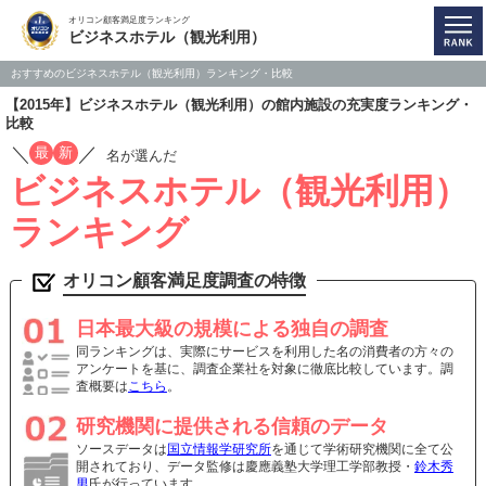
オリコン顧客満足度ランキング
ビジネスホテル（観光利用）
おすすめのビジネスホテル（観光利用）ランキング・比較
【2015年】ビジネスホテル（観光利用）の館内施設の充実度ランキング・
比較
／
／
最
新
名が選んだ
ビジネスホテル（観光利用）
ランキング
オリコン顧客満足度調査の特徴
日本最大級の規模による独自の調査
同ランキングは、実際にサービスを利用した名の消費者の方々の
アンケートを基に、調査企業社を対象に徹底比較しています。調
査概要は
こちら
。
研究機関に提供される信頼のデータ
ソースデータは
国立情報学研究所
を通じて学術研究機関に全て公
開されており、データ監修は慶應義塾大学理工学部教授・
鈴木秀
男
氏が行っています。