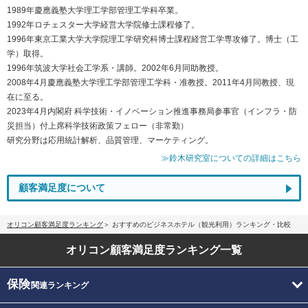
1989年慶應義塾大学理工学部管理工学科卒業。
1992年ロチェスター大学経営大学院修士課程修了。
1996年東京工業大学大学院理工学研究科博士課程経営工学専攻修了。博士（工
学）取得。
1996年筑波大学社会工学系・講師。2002年6月同助教授。
2008年4月慶應義塾大学理工学部管理工学科・准教授。2011年4月同教授、現
在に至る。
2023年4月内閣府 科学技術・イノベーション推進事務局参事官（インフラ・防
災担当）付上席科学技術政策フェロー（非常勤）
研究分野は応用統計解析、品質管理、マーケティング。
≫鈴木研究室についての詳細はこちら
顧客満足度について
オリコン顧客満足度ランキング
おすすめのビジネスホテル（観光利用）ランキング・比較
オリコン顧客満足度
ランキング一覧
保険
関連ランキング