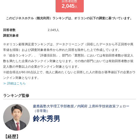
回答者総数
2,045
人
このビジネスホテル（観光利用）ランキングは、オリコンの以下の調査に基づいています。
回答者数
2,045人
調査対象者
※オリコン顧客満足度ランキングは、データクリーニング（回収したデータから不正回答や異
常値を排除）および調査対象者条件から外れた回答を除外した上で作成しています。
※「総合ランキング」、「評価項目別」、部門の「業態別」においては有効回答者数が規定人
数を満たした企業のみランクイン対象となります。その他の部門においては有効回答者数が規
定人数の半数以上の企業がランクイン対象となります。
※総合得点が60.00点以上で、他人に薦めたくないと回答した人の割合が基準値以下の企業がラ
ンクイン対象となります。
≫ 詳細はこちら
ランキング監修
慶應義塾大学理工学部教授／内閣府 上席科学技術政策フェロー
（非常勤）
鈴木秀男
【経歴】