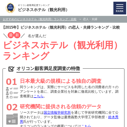
オリコン顧客満足度ランキング
ビジネスホテル（観光利用）
おすすめのビジネスホテル（観光利用）ランキング・比較
恋人・夫婦
【2015年】ビジネスホテル（観光利用）の恋人・夫婦ランキング・比較
／
／
最
新
名が選んだ
ビジネスホテル（観光利用）
ランキング
オリコン顧客満足度調査の特徴
日本最大級の規模による独自の調査
同ランキングは、実際にサービスを利用した名の消費者の方々の
アンケートを基に、調査企業社を対象に徹底比較しています。調
査概要は
こちら
。
研究機関に提供される信頼のデータ
ソースデータは
国立情報学研究所
を通じて学術研究機関に全て公
開されており、データ監修は慶應義塾大学理工学部教授・
鈴木秀
男
氏が行っています。
オリコンのランキングの概要については
こちら
。