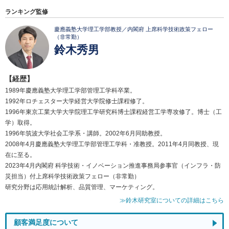
ランキング監修
慶應義塾大学理工学部教授／内閣府 上席科学技術政策フェロー
（非常勤）
鈴木秀男
【経歴】
1989年慶應義塾大学理工学部管理工学科卒業。
1992年ロチェスター大学経営大学院修士課程修了。
1996年東京工業大学大学院理工学研究科博士課程経営工学専攻修了。博士（工
学）取得。
1996年筑波大学社会工学系・講師。2002年6月同助教授。
2008年4月慶應義塾大学理工学部管理工学科・准教授。2011年4月同教授、現
在に至る。
2023年4月内閣府 科学技術・イノベーション推進事務局参事官（インフラ・防
災担当）付上席科学技術政策フェロー（非常勤）
研究分野は応用統計解析、品質管理、マーケティング。
≫鈴木研究室についての詳細はこちら
顧客満足度について