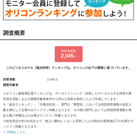
調査概要
回答者総数
2,045
人
このビジネスホテル（観光利用）ランキングは、オリコンの以下の調査に基づいています。
回答者数
2,045人
調査対象者
※オリコン顧客満足度ランキングは、データクリーニング（回収したデータから不正回答や異
常値を排除）および調査対象者条件から外れた回答を除外した上で作成しています。
※「総合ランキング」、「評価項目別」、部門の「業態別」においては有効回答者数が規定人
数を満たした企業のみランクイン対象となります。その他の部門においては有効回答者数が規
定人数の半数以上の企業がランクイン対象となります。
※総合得点が60.00点以上で、他人に薦めたくないと回答した人の割合が基準値以下の企業がラ
ンクイン対象となります。
≫ 詳細はこちら