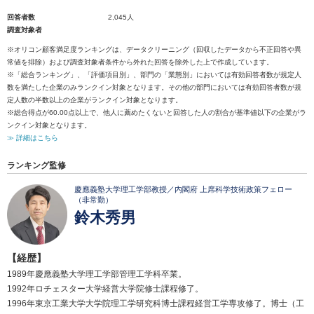
回答者数
2,045人
調査対象者
※オリコン顧客満足度ランキングは、データクリーニング（回収したデータから不正回答や異
常値を排除）および調査対象者条件から外れた回答を除外した上で作成しています。
※「総合ランキング」、「評価項目別」、部門の「業態別」においては有効回答者数が規定人
数を満たした企業のみランクイン対象となります。その他の部門においては有効回答者数が規
定人数の半数以上の企業がランクイン対象となります。
※総合得点が60.00点以上で、他人に薦めたくないと回答した人の割合が基準値以下の企業がラ
ンクイン対象となります。
≫ 詳細はこちら
ランキング監修
慶應義塾大学理工学部教授／内閣府 上席科学技術政策フェロー
（非常勤）
鈴木秀男
【経歴】
1989年慶應義塾大学理工学部管理工学科卒業。
1992年ロチェスター大学経営大学院修士課程修了。
1996年東京工業大学大学院理工学研究科博士課程経営工学専攻修了。博士（工