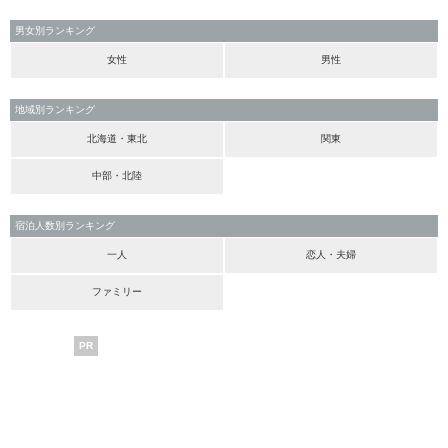
男女別ランキング
女性
男性
地域別ランキング
北海道・東北
関東
中部・北陸
宿泊人数別ランキング
一人
恋人・夫婦
ファミリー
PR