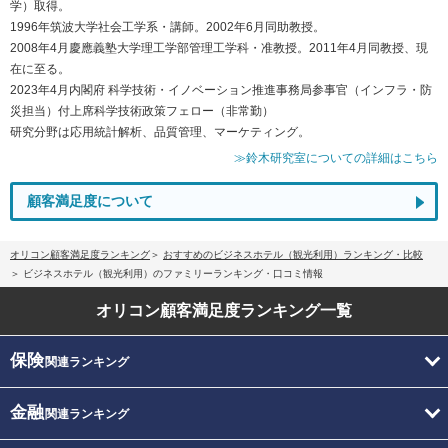
学）取得。
1996年筑波大学社会工学系・講師。2002年6月同助教授。
2008年4月慶應義塾大学理工学部管理工学科・准教授。2011年4月同教授、現
在に至る。
2023年4月内閣府 科学技術・イノベーション推進事務局参事官（インフラ・防
災担当）付上席科学技術政策フェロー（非常勤）
研究分野は応用統計解析、品質管理、マーケティング。
≫鈴木研究室についての詳細はこちら
顧客満足度について
オリコン顧客満足度ランキング
おすすめのビジネスホテル（観光利用）ランキング・比較
ビジネスホテル（観光利用）のファミリーランキング・口コミ情報
オリコン顧客満足度
ランキング一覧
保険
関連ランキング
金融
関連ランキング