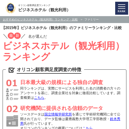
オリコン顧客満足度ランキング
ビジネスホテル（観光利用）
おすすめのビジネスホテル（観光利用）ランキング・比較
ファミリー
【2015年】ビジネスホテル（観光利用）のファミリーランキング・比較
／
／
最
新
名が選んだ
ビジネスホテル（観光利用）
ランキング
オリコン顧客満足度調査の特徴
日本最大級の規模による独自の調査
同ランキングは、実際にサービスを利用した名の消費者の方々の
アンケートを基に、調査企業社を対象に徹底比較しています。調
査概要は
こちら
。
研究機関に提供される信頼のデータ
ソースデータは
国立情報学研究所
を通じて学術研究機関に全て公
開されており、データ監修は慶應義塾大学理工学部教授・
鈴木秀
男
氏が行っています。
オリコンのランキングの概要については
こちら
。