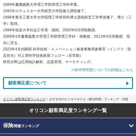
1989年慶應義塾大学理工学部管理工学科卒業。
1992年ロチェスター大学経営大学院修士課程修了。
1996年東京工業大学大学院理工学研究科博士課程経営工学専攻修了。博士（工
学）取得。
1996年筑波大学社会工学系・講師。2002年6月同助教授。
2008年4月慶應義塾大学理工学部管理工学科・准教授。2011年4月同教授、現
在に至る。
2023年4月内閣府 科学技術・イノベーション推進事務局参事官（インフラ・防
災担当）付上席科学技術政策フェロー（非常勤）
研究分野は応用統計解析、品質管理、マーケティング。
≫鈴木研究室についての詳細はこちら
顧客満足度について
オリコン顧客満足度ランキング
おすすめのビジネスホテル（観光利用）ランキング・比較
オリコン顧客満足度
ランキング一覧
保険
関連ランキング