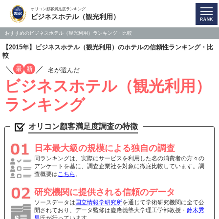
オリコン顧客満足度ランキング
ビジネスホテル（観光利用）
おすすめのビジネスホテル（観光利用）ランキング・比較
【2015年】ビジネスホテル（観光利用）のホテルの信頼性ランキング・比
較
／
／
最
新
名が選んだ
ビジネスホテル（観光利用）
ランキング
オリコン顧客満足度調査の特徴
日本最大級の規模による独自の調査
同ランキングは、実際にサービスを利用した名の消費者の方々の
アンケートを基に、調査企業社を対象に徹底比較しています。調
査概要は
こちら
。
研究機関に提供される信頼のデータ
ソースデータは
国立情報学研究所
を通じて学術研究機関に全て公
開されており、データ監修は慶應義塾大学理工学部教授・
鈴木秀
男
氏が行っています。