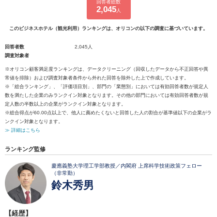
回答者総数
2,045
人
このビジネスホテル（観光利用）ランキングは、オリコンの以下の調査に基づいています。
回答者数
2,045人
調査対象者
※オリコン顧客満足度ランキングは、データクリーニング（回収したデータから不正回答や異
常値を排除）および調査対象者条件から外れた回答を除外した上で作成しています。
※「総合ランキング」、「評価項目別」、部門の「業態別」においては有効回答者数が規定人
数を満たした企業のみランクイン対象となります。その他の部門においては有効回答者数が規
定人数の半数以上の企業がランクイン対象となります。
※総合得点が60.00点以上で、他人に薦めたくないと回答した人の割合が基準値以下の企業がラ
ンクイン対象となります。
≫ 詳細はこちら
ランキング監修
慶應義塾大学理工学部教授／内閣府 上席科学技術政策フェロー
（非常勤）
鈴木秀男
【経歴】