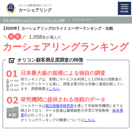
オリコン顧客満足度ランキング
カーシェアリング
おすすめのカーシェアリングランキング・比較
ライトユーザー
【2020年】カーシェアリングのライトユーザーランキング・比較
／
／
1,058
最
新
名が選んだ
カーシェアリングランキング
オリコン顧客満足度調査の特徴
日本最大級の規模による独自の調査
同ランキングは、実際にサービスを利用した1,058名の消費者の
方々のアンケートを基に、調査企業10社を対象に徹底比較してい
ます。調査概要は
こちら
。
研究機関に提供される信頼のデータ
ソースデータは
国立情報学研究所
を通じて学術研究機関に全て公
開されており、データ監修は慶應義塾大学理工学部教授・
鈴木秀
男
氏が行っています。
オリコンのランキングの概要については
こちら
。