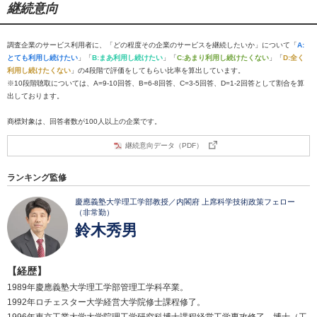
継続意向
調査企業のサービス利用者に、「どの程度その企業のサービスを継続したいか」について「
A:
とても利用し続けたい
」「
B:まあ利用し続けたい
」「
C:あまり利用し続けたくない
」「
D:全く
利用し続けたくない
」の4段階で評価をしてもらい比率を算出しています。
※10段階聴取については、A=9-10回答、B=6-8回答、C=3-5回答、D=1-2回答として割合を算
出しております。
商標対象は、回答者数が100人以上の企業です。
継続意向データ（PDF）
ランキング監修
慶應義塾大学理工学部教授／内閣府 上席科学技術政策フェロー
（非常勤）
鈴木秀男
【経歴】
1989年慶應義塾大学理工学部管理工学科卒業。
1992年ロチェスター大学経営大学院修士課程修了。
1996年東京工業大学大学院理工学研究科博士課程経営工学専攻修了。博士（工