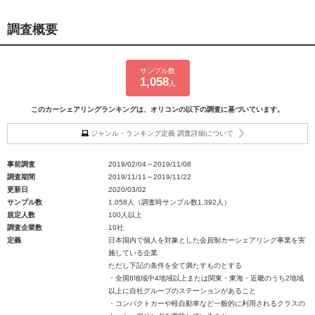
調査概要
サンプル数
1,058
人
このカーシェアリングランキングは、オリコンの以下の調査に基づいています。
ジャンル・ランキング定義 調査詳細について
事前調査
2019/02/04～2019/11/08
調査期間
2019/11/11～2019/11/22
更新日
2020/03/02
サンプル数
1,058人（調査時サンプル数1,392人）
規定人数
100人以上
調査企業数
10社
定義
日本国内で個人を対象とした会員制カーシェアリング事業を実
施している企業
ただし下記の条件を全て満たすものとする
・全国8地域中4地域以上または関東・東海・近畿のうち2地域
以上に自社グループのステーションがあること
・コンパクトカーや軽自動車など一般的に利用されるクラスの