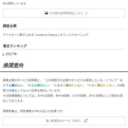
容を質問しています。
その他の設問内容はこちら
調査企業
アースカー | 駅すぷれす | ecoloca | Anyca | オリックスカーシェア
過去ランキング
2017年
推奨意向
調査企業のサービス利用者に、「どの程度その企業のサービスを推奨したいか」について「
A:
とても薦めたい
」「
B:まあ薦めたい
」「
C:あまり薦めたくない
」「
D:全く薦めたくない
」の4段
階で評価をしてもらい比率を算出しています。
※10段階聴取については、A=9-10回答、B=6-8回答、C=3-5回答、D=1-2回答として割合を算
出しております。
商標対象は、回答者数が100人以上の企業です。
推奨意向データ（PDF）