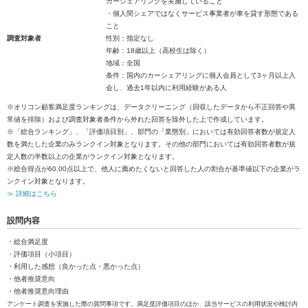
カーシェアリングを実施していること
・個人間シェアではなくサービス事業者が車を貸す形態である
こと
調査対象者
性別：指定なし
年齢：18歳以上（高校生は除く）
地域：全国
条件：国内のカーシェアリングに個人会員として3ヶ月以上入
会し、過去1年以内に利用経験がある人
※オリコン顧客満足度ランキングは、データクリーニング（回収したデータから不正回答や異
常値を排除）および調査対象者条件から外れた回答を除外した上で作成しています。
※「総合ランキング」、「評価項目別」、部門の「業態別」においては有効回答者数が規定人
数を満たした企業のみランクイン対象となります。その他の部門においては有効回答者数が規
定人数の半数以上の企業がランクイン対象となります。
※総合得点が60.00点以上で、他人に薦めたくないと回答した人の割合が基準値以下の企業がラ
ンクイン対象となります。
≫ 詳細はこちら
設問内容
・総合満足度
・評価項目（小項目）
・利用した感想（良かった点・悪かった点）
・他者推奨意向
・他者推奨意向理由
アンケート調査を実施した際の質問事項です。満足度評価項目のほか、該当サービスの利用状況や検討内