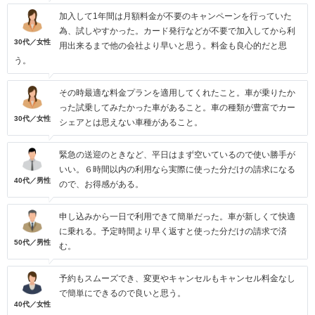
加入して1年間は月額料金が不要のキャンペーンを行っていた
為、試しやすかった。カード発行などが不要で加入してから利
30代／女性
用出来るまで他の会社より早いと思う。料金も良心的だと思
う。
その時最適な料金プランを適用してくれたこと。車が乗りたか
った試乗してみたかった車があること。車の種類が豊富でカー
30代／女性
シェアとは思えない車種があること。
緊急の送迎のときなど、平日はまず空いているので使い勝手が
いい。６時間以内の利用なら実際に使った分だけの請求になる
40代／男性
ので、お得感がある。
申し込みから一日で利用できて簡単だった。車が新しくて快適
に乗れる。予定時間より早く返すと使った分だけの請求で済
50代／男性
む。
予約もスムーズでき、変更やキャンセルもキャンセル料金なし
で簡単にできるので良いと思う。
40代／女性