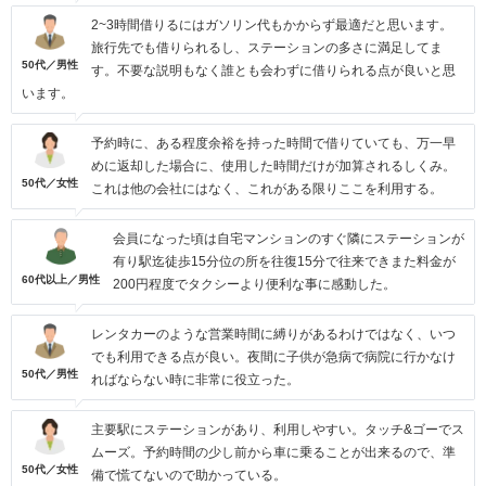
2~3時間借りるにはガソリン代もかからず最適だと思います。
旅行先でも借りられるし、ステーションの多さに満足してま
50代／男性
す。不要な説明もなく誰とも会わずに借りられる点が良いと思
います。
予約時に、ある程度余裕を持った時間で借りていても、万一早
めに返却した場合に、使用した時間だけが加算されるしくみ。
50代／女性
これは他の会社にはなく、これがある限りここを利用する。
会員になった頃は自宅マンションのすぐ隣にステーションが
有り駅迄徒歩15分位の所を往復15分で往来できまた料金が
60代以上／男性
200円程度でタクシーより便利な事に感動した。
レンタカーのような営業時間に縛りがあるわけではなく、いつ
でも利用できる点が良い。夜間に子供が急病で病院に行かなけ
50代／男性
ればならない時に非常に役立った。
主要駅にステーションがあり、利用しやすい。タッチ&ゴーでス
ムーズ。予約時間の少し前から車に乗ることが出来るので、準
50代／女性
備で慌てないので助かっている。