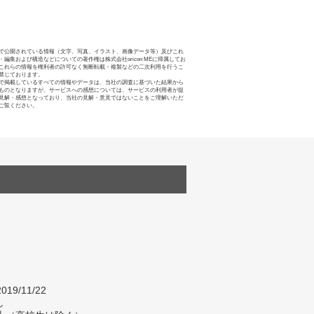
で公開されている情報（文字、写真、イラスト、画像データ等）及びこれ
・編集および構造などについての著作権は株式会社oricon MEに帰属してお
これらの情報を権利者の許可なく無断転載・複製などの二次利用を行うこ
禁じております。
で掲載しているすべての情報やデータは、当社の調査に基づいた結果から
ものとなりますが、サービスへの感想については、サービスの利用者が提
見解・感想となっており、当社の見解・意見ではないことをご理解いただ
ご覧ください。
019/11/22
し