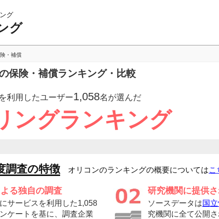
ング
ング
険・補償
グの保険・補償ランキング・比較
1,058
を利用したユーザー
名が選んだ
リングランキング
度調査の特徴
オリコンのランキングの概要については
こ
による独自の調査
研究機関に提供さ
サービスを利用した1,058
ソースデータは
国立
ンケートを基に、調査企業
究機関に全て公開さ