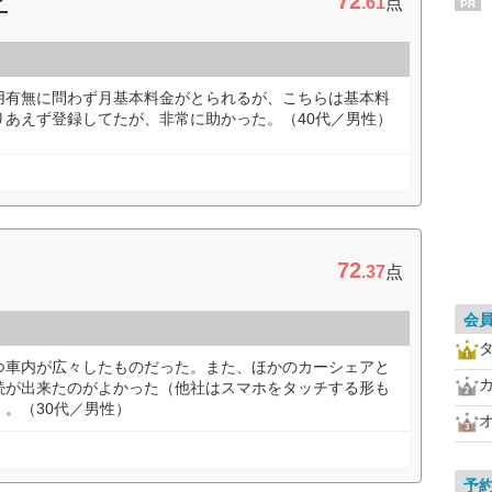
72
ア
.61
点
PR
用有無に問わず月基本料金がとられるが、こちらは基本料
りあえず登録してたが、非常に助かった。（40代／男性）
72
.37
点
会
つ車内が広々したものだった。また、ほかのカーシェアと
続が出来たのがよかった（他社はスマホをタッチする形も
。（30代／男性）
予