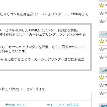
オリコンを前身企業に1967年よりスタート。2006年から
サービスを利用した
1,058
人にアンケート調査を実施。
10
社を対象にした「
カーシェアリング
」ランキングを発表
サ
から「
カーシェアリング
」を評価。さらに回答者の口コミ
も掲載しています。
からも比較することで「
カーシェアリング
」選びにお役立
ス
び替えて比較することが出来ます。
予約のしやすさ
サイト・アプリの充実度
車