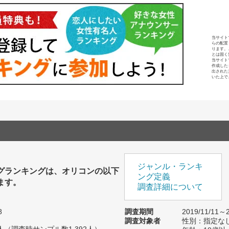
当サイト
らの配置
ります。
とは固く
当サイト
作成した
出された
いた上で
ジャンル・ランキ
グランキングは、オリコンの以下
ング定義
ます。
調査詳細について
8
調査期間
2019/11/11～2
調査対象者
性別：指定な