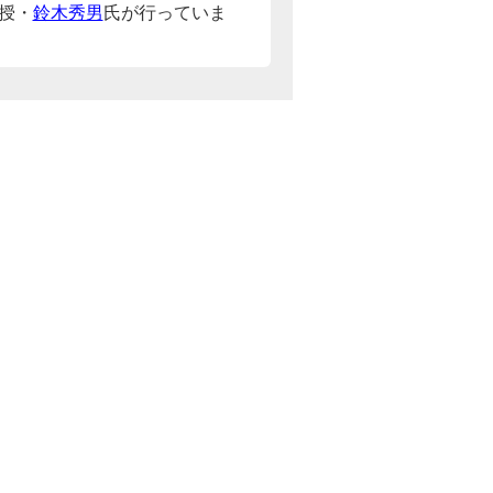
授・
鈴木秀男
氏が行っていま