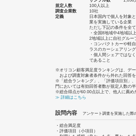
サンプル数
1,0
規定人数
100人以上
調査企業数
10社
定義
日本国内で個人を対象と
業を実施している企業
ただし下記の条件を全て
・全国8地域中4地域以
2地域以上に自社グルー
・コンパクトカーや軽自
ラスのカーシェアリング
・個人間シェアではなく
であること
※オリコン顧客満足度ランキングは、デー
および調査対象者条件から外れた回答を
※「総合ランキング」、「評価項目別」、
門においては有効回答者数が規定人数の半
※総合得点が60.00点以上で、他人に
≫ 詳細はこちら
設問内容
アンケート調査を実施した際
・総合満足度
・評価項目（小項目）