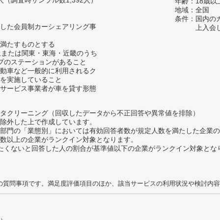
58人（調査時サンプル数1,392人）
年齢：18歳
地域：全国
条件：国内の
した会員制カーシェアリング事
上入会
満たすものとする
上または関東・東海・近畿のうち
プのステーションがあること
動車など一般的に利用されるク
を実施していること
サービス事業者が車を貸す形態
タクリーニング（回収したデータから不正回答や異常値を排除）
除外した上で作成しています。
部門の「業態別」においては有効回答者数が規定人数を満たした企業の
数以上の企業がランクイン対象となります。
薦めたくないと回答した人の割合が基準値以下の企業がランクイン対象とな
の質問事項です。満足度評価項目のほか、該当サービスの利用状況や検討内容