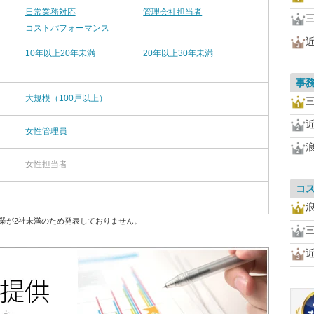
日常業務対応
管理会社担当者
コストパフォーマンス
10年以上20年未満
20年以上30年未満
事
大規模（100戸以上）
女性管理員
女性担当者
コ
業が2社未満のため発表しておりません。