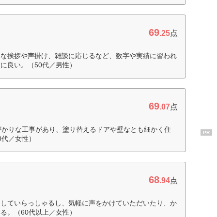
69
.25
点
切な挨拶や声掛け、雑談に応じるなど、数字や実績に習われ
に良い。（50代／男性）
69
.07
点
がかりな工事があり、塗り替えるドアや壁なとも細かく住
PR
0代／女性）
68
.94
点
なしていらっしゃるし、気軽に声をかけていただいたり、か
る。（60代以上／女性）