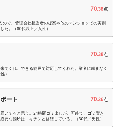
70
.38
点
るので、管理会社担当者の提案や他のマンションでの実例
した。（60代以上／女性）
70
.38
点
に来てくれ、できる範囲で対応してくれた。業者に頼まなく
女性）
70
サポート
.36
点
届いてると思う。24時間ゴミ出しが、可能で、ゴミ置き
必要な箇所は、キチンと修繕している。（30代／男性）