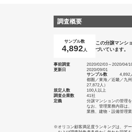
調査概要
サンプル数
この分譲マンシ
4,892
づいています。
人
事前調査
2020/02/03～2020/04/1
更新日
2020/09/01
サンプル数
4,8
都圏／東海／近畿／九州
27,872人）
規定人数
100人以上
調査企業数
41社
定義
分譲マンションの管理を
なお、管理業務内容は、
業務、建物・設備管理業
※オリコン顧客満足度ランキングは、デー