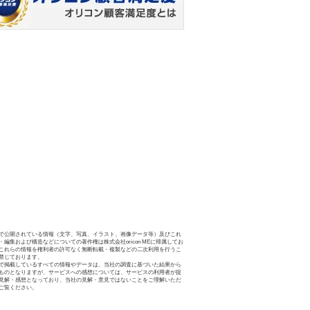
で公開されている情報（文字、写真、イラスト、画像データ等）及びこれ
・編集および構造などについての著作権は株式会社oricon MEに帰属してお
これらの情報を権利者の許可なく無断転載・複製などの二次利用を行うこ
禁じております。
で掲載しているすべての情報やデータは、当社の調査に基づいた結果から
ものとなりますが、サービスへの感想については、サービスの利用者が提
見解・感想となっており、当社の見解・意見ではないことをご理解いただ
ご覧ください。