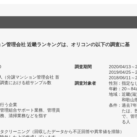
ョン管理会社 近畿ランキングは、オリコンの以下の調査に基
0
調査期間
2020/04/13～2
2019/04/25～2
92人（分譲マンション管理会社 首
2018/06/11～2
調査における総サンプル数
調査対象者
性別：指定な
年齢：20～84
地域：近畿(
和歌山県
行う企業
条件：過去7
管理組合サポート業務、管理員
たは、
務、清掃業務などを指す
で、管
る人
タクリーニング（回収したデータから不正回答や異常値を排除）