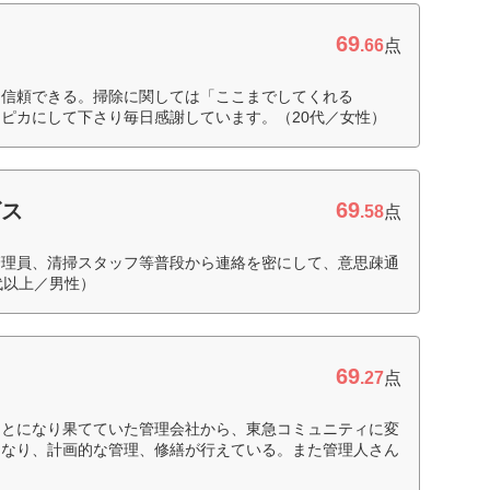
69
ィ
.66
点
て信頼できる。掃除に関しては「ここまでしてくれる
ピカにして下さり毎日感謝しています。（20代／女性）
69
ビス
.58
点
管理員、清掃スタッフ等普段から連絡を密にして、意思疎通
代以上／男性）
69
.27
点
ことになり果てていた管理会社から、東急コミュニティに変
になり、計画的な管理、修繕が行えている。また管理人さん
）