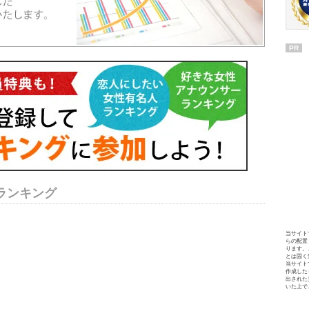
PR
ランキング
当サイト
らの配置
ります。
とは固く
当サイト
作成した
出された
いた上で