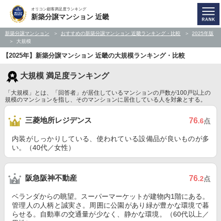
オリコン顧客満足度ランキング
新築分譲マンション 近畿
新築分譲マンション
おすすめの新築分譲マンション 近畿ランキング・比較
2025年版
大規模
【2025年】新築分譲マンション 近畿の大規模ランキング・比較
大規模 満足度ランキング
「大規模」とは、「回答者」が居住しているマンションの戸数が100戸以上の
規模のマンションを指し、そのマンションに居住している人を対象とする。
三菱地所レジデンス
76
.6
点
内装がしっかりしている、使われている設備品が良いものが多
い。（40代／女性）
阪急阪神不動産
76
.2
点
ベランダからの眺望。スーパーマーケットが建物内1階にある。
管理人の人柄と誠実さ。周囲に公園があり緑が豊かな環境で暮
らせる。自動車の交通量が少なく、静かな環境。（60代以上／