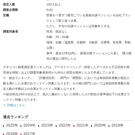
規定人数
100人以上
調査企業数
51社
定義
部屋を一室ずつ販売している新築分譲マンションを自社ブラン
ドとして取り扱う企業。
ただし、中古の分譲マンションは対象外とする。
調査対象者
性別：指定なし
年齢：25～84歳
地域：近畿（滋賀県、京都府、大阪府、兵庫県、奈良県、和歌
山県）
条件：過去12年以内に、新築分譲マンションに入居し、購入物
件の選定に関与した人
※オリコン顧客満足度ランキングは、データクリーニング（回収したデータから不正回答や異
常値を排除）および調査対象者条件から外れた回答を除外した上で作成しています。
※「総合ランキング」、「評価項目別」、部門の「業態別」においては有効回答者数が規定人
数を満たした企業のみランクイン対象となります。その他の部門においては有効回答者数が規
定人数の半数以上の企業がランクイン対象となります。
※総合得点が60.0点以上で、他人に薦めたくないと回答した人の割合が基準値以下の企業がラ
ンクイン対象となります。
≫ 詳細はこちら
過去ランキング
2025年
2024年
2023年
2022年
2021年
2020年
2019年
2018年
2017年