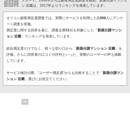
スタート。2006年からは顧客満足度調査を開始。新築分譲マンショ
ン 近畿は、2017年よりランキングを発表しています。
オリコン顧客満足度調査では、実際にサービスを利用した
2,998
人にアンケ
ート調査を実施。
満足度に関する回答を基に、調査企業
51
社を対象にした「
新築分譲マンシ
ョン 近畿
」ランキングを発表しています。
総合満足度だけでなく、様々な切り口から「
新築分譲マンション 近畿
」を
評価。さらに回答者の口コミや評判といった、実際のユーザーの声も掲載
しています。
サービス検討の際、“ユーザー満足度”からも比較することで「
新築分譲マン
ション 近畿
」選びにお役立てください。
PR