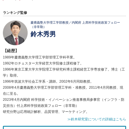
ランキング監修
慶應義塾大学理工学部教授／内閣府 上席科学技術政策フェロー
（非常勤）
鈴木秀男
【経歴】
1989年慶應義塾大学理工学部管理工学科卒業。
1992年ロチェスター大学経営大学院修士課程修了。
1996年東京工業大学大学院理工学研究科博士課程経営工学専攻修了。博士（工
学）取得。
1996年筑波大学社会工学系・講師。2002年6月同助教授。
2008年4月慶應義塾大学理工学部管理工学科・准教授。2011年4月同教授、現
在に至る。
2023年4月内閣府 科学技術・イノベーション推進事務局参事官（インフラ・防
災担当）付上席科学技術政策フェロー（非常勤）
研究分野は応用統計解析、品質管理、マーケティング。
≫鈴木研究室についての詳細はこちら