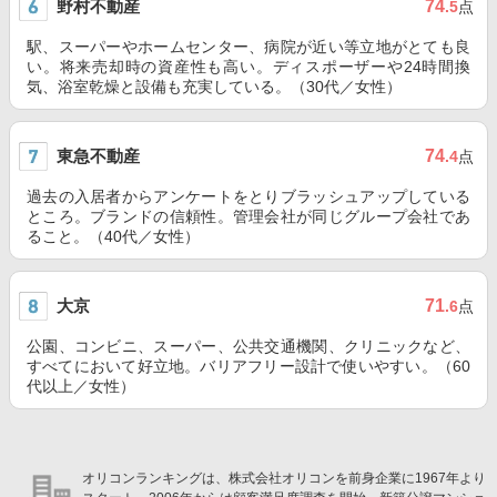
野村不動産
74
.5
点
駅、スーパーやホームセンター、病院が近い等立地がとても良
い。将来売却時の資産性も高い。ディスポーザーや24時間換
気、浴室乾燥と設備も充実している。（30代／女性）
東急不動産
74
.4
点
過去の入居者からアンケートをとりブラッシュアップしている
ところ。ブランドの信頼性。管理会社が同じグループ会社であ
ること。（40代／女性）
大京
71
.6
点
公園、コンビニ、スーパー、公共交通機関、クリニックなど、
すべてにおいて好立地。バリアフリー設計で使いやすい。（60
代以上／女性）
オリコンランキングは、株式会社オリコンを前身企業に1967年より