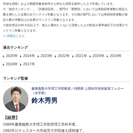
常値を排除）および調査対象者条件から外れた回答を除外した上で作成しています。
※「総合ランキング」、「評価項目別」、部門の「業態別」においては有効回答者数が規定人
数を満たした企業のみランクイン対象となります。その他の部門においては有効回答者数が規
定人数の半数以上の企業がランクイン対象となります。
※総合得点が60.0点以上で、他人に薦めたくないと回答した人の割合が基準値以下の企業がラ
ンクイン対象となります。
≫ 詳細はこちら
過去ランキング
2025年
2024年
2023年
2022年
2021年
2020年
2019年
2018年
2017年
ランキング監修
慶應義塾大学理工学部教授／内閣府 上席科学技術政策フェロー
（非常勤）
鈴木秀男
【経歴】
1989年慶應義塾大学理工学部管理工学科卒業。
1992年ロチェスター大学経営大学院修士課程修了。