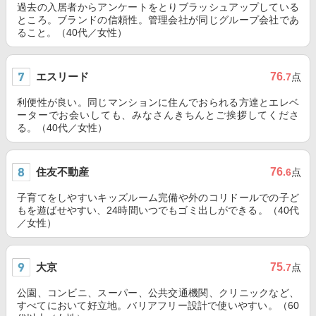
過去の入居者からアンケートをとりブラッシュアップしている
ところ。ブランドの信頼性。管理会社が同じグループ会社であ
ること。（40代／女性）
エスリード
76
.7
点
利便性が良い。同じマンションに住んでおられる方達とエレベ
ーターでお会いしても、みなさんきちんとご挨拶してくださ
る。（40代／女性）
住友不動産
76
.6
点
子育てをしやすいキッズルーム完備や外のコリドールでの子ど
もを遊ばせやすい、24時間いつでもゴミ出しができる。（40代
／女性）
大京
75
.7
点
公園、コンビニ、スーパー、公共交通機関、クリニックなど、
すべてにおいて好立地。バリアフリー設計で使いやすい。（60