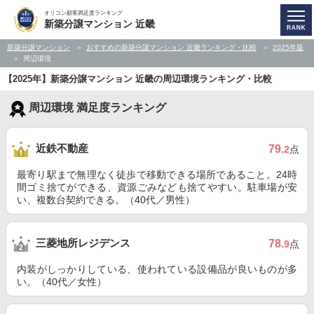
オリコン顧客満足度ランキング
新築分譲マンション 近畿
新築分譲マンション
おすすめの新築分譲マンション 近畿ランキング・比較
2025年版
周辺環境
【2025年】新築分譲マンション 近畿の周辺環境ランキング・比較
周辺環境 満足度ランキング
近鉄不動産
79
.2
点
最寄り駅まで無理なく徒歩で移動できる場所であること。24時
間ゴミ捨てができる、資源ごみなども捨てやすい。駐車場が安
い、複数台契約できる。（40代／男性）
三菱地所レジデンス
78
.9
点
内装がしっかりしている、使われている設備品が良いものが多
い。（40代／女性）