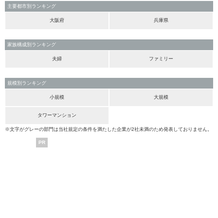
主要都市別ランキング
大阪府
兵庫県
家族構成別ランキング
夫婦
ファミリー
規模別ランキング
小規模
大規模
タワーマンション
※文字がグレーの部門は当社規定の条件を満たした企業が2社未満のため発表しておりません。
PR