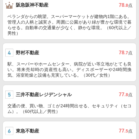
阪急阪神不動産
78
.8
点
ベランダからの眺望。スーパーマーケットが建物内1階にある。
管理人の人柄と誠実さ。周囲に公園があり緑が豊かな環境で暮
らせる。自動車の交通量が少なく、静かな環境。（60代以上／
男性）
野村不動産
78
.7
点
駅、スーパーやホームセンター、病院が近い等立地がとても良
い。将来売却時の資産性も高い。ディスポーザーや24時間換
気、浴室乾燥と設備も充実している。（30代／女性）
三井不動産レジデンシャル
77
.8
点
交通の便、買い物、ゴミが24時間出せる、セキュリティ（セコ
ム）。（60代以上／男性）
東急不動産
77
.5
点