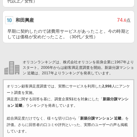
代以上／女性）
和田興産
74
.6
点
早期に契約したので諸費用サービスがあったこと。今の時期と
しては価格が安めだったこと。（30代／女性）
オリコンランキングは、株式会社オリコンを前身企業に1967年より
スタート。2006年からは顧客満足度調査を開始。新築分譲マンショ
ン 近畿は、2017年よりランキングを発表しています。
オリコン顧客満足度調査では、実際にサービスを利用した
2,998
人にアンケ
ート調査を実施。
満足度に関する回答を基に、調査企業
51
社を対象にした「
新築分譲マンシ
ョン 近畿
」ランキングを発表しています。
総合満足度だけでなく、様々な切り口から「
新築分譲マンション 近畿
」を
評価。さらに回答者の口コミや評判といった、実際のユーザーの声も掲載
しています。