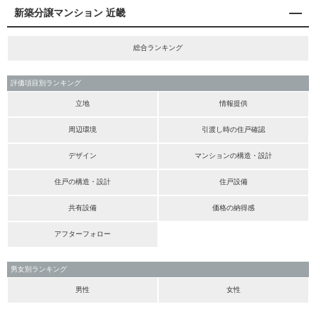
新築分譲マンション 近畿
総合ランキング
評価項目別ランキング
立地
情報提供
周辺環境
引渡し時の住戸確認
デザイン
マンションの構造・設計
住戸の構造・設計
住戸設備
共有設備
価格の納得感
アフターフォロー
男女別ランキング
男性
女性