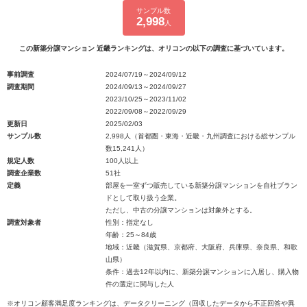
サンプル数
2,998
人
この新築分譲マンション 近畿ランキングは、オリコンの以下の調査に基づいています。
事前調査
2024/07/19～2024/09/12
調査期間
2024/09/13～2024/09/27
2023/10/25～2023/11/02
2022/09/08～2022/09/29
更新日
2025/02/03
サンプル数
2,998人（首都圏・東海・近畿・九州調査における総サンプル
数15,241人）
規定人数
100人以上
調査企業数
51社
定義
部屋を一室ずつ販売している新築分譲マンションを自社ブラン
ドとして取り扱う企業。
ただし、中古の分譲マンションは対象外とする。
調査対象者
性別：指定なし
年齢：25～84歳
地域：近畿（滋賀県、京都府、大阪府、兵庫県、奈良県、和歌
山県）
条件：過去12年以内に、新築分譲マンションに入居し、購入物
件の選定に関与した人
※オリコン顧客満足度ランキングは、データクリーニング（回収したデータから不正回答や異