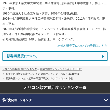
1996年東京工業大学大学院理工学研究科博士課程経営工学専攻修了。博士（工
学）取得。
1996年筑波大学社会工学系・講師。2002年6月同助教授。
2008年4月慶應義塾大学理工学部管理工学科・准教授。2011年4月同教授、現
在に至る。
2023年4月内閣府 科学技術・イノベーション推進事務局参事官（インフラ・防
災担当）付上席科学技術政策フェロー（非常勤）
研究分野は応用統計解析、品質管理、マーケティング。
≫鈴木研究室についての詳細はこちら
顧客満足度について
オリコン顧客満足度ランキング
新築分譲マンションランキング・比較
おすすめの新築分譲マンション 近畿ランキング・比較
2025年版
新築分譲マンション 近畿の周辺環境ランキング・口コミ情報
オリコン顧客満足度
ランキング一覧
保険
関連ランキング