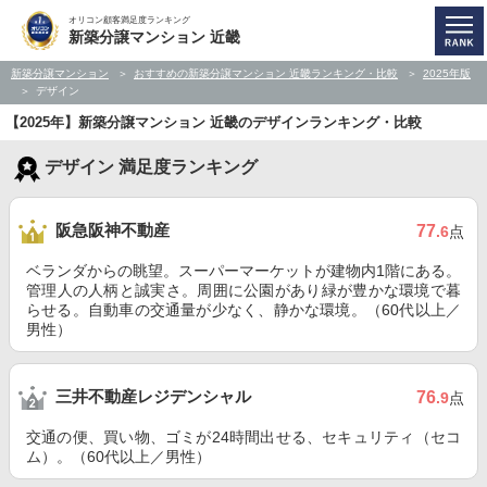
オリコン顧客満足度ランキング
新築分譲マンション 近畿
新築分譲マンション
おすすめの新築分譲マンション 近畿ランキング・比較
2025年版
デザイン
【2025年】新築分譲マンション 近畿のデザインランキング・比較
デザイン 満足度ランキング
阪急阪神不動産
77
.6
点
ベランダからの眺望。スーパーマーケットが建物内1階にある。
管理人の人柄と誠実さ。周囲に公園があり緑が豊かな環境で暮
らせる。自動車の交通量が少なく、静かな環境。（60代以上／
男性）
三井不動産レジデンシャル
76
.9
点
交通の便、買い物、ゴミが24時間出せる、セキュリティ（セコ
ム）。（60代以上／男性）