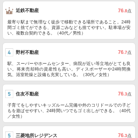
近鉄不動産
76
.8
点
最寄り駅まで無理なく徒歩で移動できる場所であること。24時
間ゴミ捨てができる、資源ごみなども捨てやすい。駐車場が安
い、複数台契約できる。（40代／男性）
野村不動産
76
.7
点
駅、スーパーやホームセンター、病院が近い等立地がとても良
い。将来売却時の資産性も高い。ディスポーザーや24時間換
気、浴室乾燥と設備も充実している。（30代／女性）
住友不動産
76
.3
点
子育てをしやすいキッズルーム完備や外のコリドールでの子ど
もを遊ばせやすい、24時間いつでもゴミ出しができる。（40代
／女性）
三菱地所レジデンス
76
.3
点