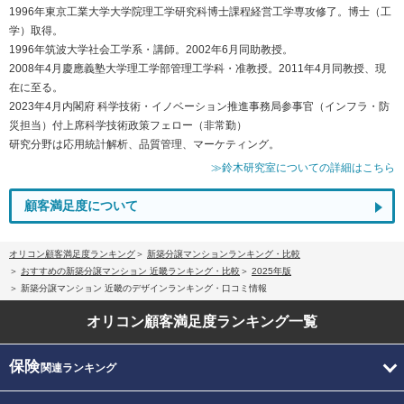
1996年東京工業大学大学院理工学研究科博士課程経営工学専攻修了。博士（工
学）取得。
1996年筑波大学社会工学系・講師。2002年6月同助教授。
2008年4月慶應義塾大学理工学部管理工学科・准教授。2011年4月同教授、現
在に至る。
2023年4月内閣府 科学技術・イノベーション推進事務局参事官（インフラ・防
災担当）付上席科学技術政策フェロー（非常勤）
研究分野は応用統計解析、品質管理、マーケティング。
≫鈴木研究室についての詳細はこちら
顧客満足度について
オリコン顧客満足度ランキング
新築分譲マンションランキング・比較
おすすめの新築分譲マンション 近畿ランキング・比較
2025年版
新築分譲マンション 近畿のデザインランキング・口コミ情報
オリコン顧客満足度
ランキング一覧
保険
関連ランキング