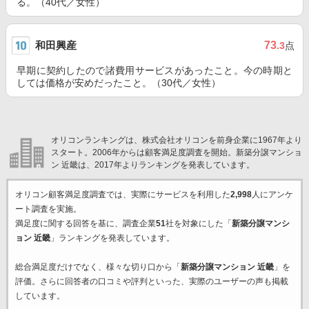
る。（40代／女性）
和田興産
73
.3
点
早期に契約したので諸費用サービスがあったこと。今の時期と
しては価格が安めだったこと。（30代／女性）
オリコンランキングは、株式会社オリコンを前身企業に1967年より
スタート。2006年からは顧客満足度調査を開始。新築分譲マンショ
ン 近畿は、2017年よりランキングを発表しています。
オリコン顧客満足度調査では、実際にサービスを利用した
2,998
人にアンケ
ート調査を実施。
満足度に関する回答を基に、調査企業
51
社を対象にした「
新築分譲マンシ
ョン 近畿
」ランキングを発表しています。
総合満足度だけでなく、様々な切り口から「
新築分譲マンション 近畿
」を
評価。さらに回答者の口コミや評判といった、実際のユーザーの声も掲載
しています。