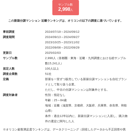
サンプル数
2,998
人
この新築分譲マンション 近畿ランキングは、オリコンの以下の調査に基づいています。
事前調査
2024/07/19～2024/09/12
調査期間
2024/09/13～2024/09/27
2023/10/25～2023/11/02
2022/09/08～2022/09/29
更新日
2025/02/03
サンプル数
2,998人（首都圏・東海・近畿・九州調査における総サンプル
数15,241人）
規定人数
100人以上
調査企業数
51社
定義
部屋を一室ずつ販売している新築分譲マンションを自社ブラン
ドとして取り扱う企業。
ただし、中古の分譲マンションは対象外とする。
調査対象者
性別：指定なし
年齢：25～84歳
地域：近畿（滋賀県、京都府、大阪府、兵庫県、奈良県、和歌
山県）
条件：過去12年以内に、新築分譲マンションに入居し、購入物
件の選定に関与した人
※オリコン顧客満足度ランキングは、データクリーニング（回収したデータから不正回答や異