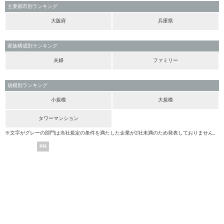
主要都市別ランキング
大阪府
兵庫県
家族構成別ランキング
夫婦
ファミリー
規模別ランキング
小規模
大規模
タワーマンション
※文字がグレーの部門は当社規定の条件を満たした企業が2社未満のため発表しておりません。
PR