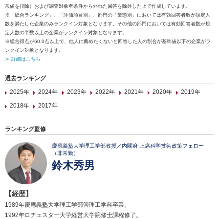
常値を排除）および調査対象者条件から外れた回答を除外した上で作成しています。
※「総合ランキング」、「評価項目別」、部門の「業態別」においては有効回答者数が規定人
数を満たした企業のみランクイン対象となります。その他の部門においては有効回答者数が規
定人数の半数以上の企業がランクイン対象となります。
※総合得点が60.0点以上で、他人に薦めたくないと回答した人の割合が基準値以下の企業がラ
ンクイン対象となります。
≫ 詳細はこちら
過去ランキング
2025年
2024年
2023年
2022年
2021年
2020年
2019年
2018年
2017年
ランキング監修
慶應義塾大学理工学部教授／内閣府 上席科学技術政策フェロー
（非常勤）
鈴木秀男
【経歴】
1989年慶應義塾大学理工学部管理工学科卒業。
1992年ロチェスター大学経営大学院修士課程修了。