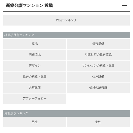
新築分譲マンション 近畿
総合ランキング
評価項目別ランキング
立地
情報提供
周辺環境
引渡し時の住戸確認
デザイン
マンションの構造・設計
住戸の構造・設計
住戸設備
共有設備
価格の納得感
アフターフォロー
男女別ランキング
男性
女性